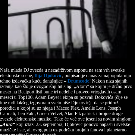
Naša mlada DJ zvezda u nezadrživom usponu na sam vrh svetske
elektonske scene,
Ilija Djokovic
, potpisao je danas za najpopularniju
tehno izdavačku kuću današnjice –
Drumcode
! Nakon niza sjajnih
izdanja kao što je ovogodišnji hit singl „Atom“ sa kojim je držao prvo
mesto na Beatport listi pune tri nedelje i proveo vrtoglavih osam
meseci u Top100, Adam Beyer i ekipa su pozvali Đokovića (čije se
ime radi lakšeg izgovora u svetu piše Djokovic), da se pridruži
porodici u kojoj su uz njega i Maceo Plex, Amelie Lens, Joseph
Capriati, Len Faki, Green Velvet, Alan Fitzpatrick i brojne druge
zvezde elektronske muzike. Tako će već ove jeseni sa novim singlom
„Aura“
koji izlazi 23. septembra, Djokovic ponovo napasti i svetske
muzičke liste, ali ovog puta uz podršku brojnih fanova i planetarno