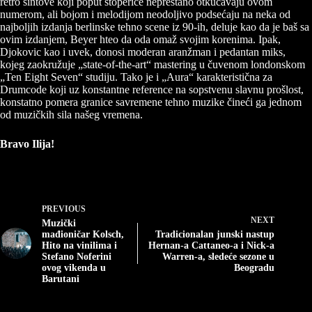
retro sintove koji poput štoperice neprestano otkucavaju ovom
numerom, ali bojom i melodijom neodoljivo podsećaju na neka od
najboljih izdanja berlinske tehno scene iz 90-ih, deluje kao da je baš sa
ovim izdanjem, Beyer hteo da oda omaž svojim korenima. Ipak,
Djokovic kao i uvek, donosi moderan aranžman i pedantan miks,
kojeg zaokružuje „state-of-the-art“ mastering u čuvenom londonskom
„Ten Eight Seven“ studiju. Tako je i „Aura“ karakteristična za
Drumcode koji uz konstantne reference na sopstvenu slavnu prošlost,
konstatno pomera granice savremene tehno muzike čineći ga jednom
od muzičkih sila našeg vremena.
Bravo Ilija!
PREVIOUS
NEXT
Muzički
mađioničar Kolsch,
Tradicionalan junski nastup
Hito na vinilima i
Hernan-a Cattaneo-a i Nick-a
Stefano Noferini
Warren-a, sledeće sezone u
ovog vikenda u
Beogradu
Barutani