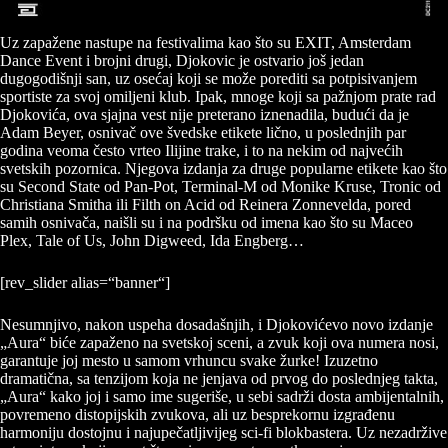
Uz zapažene nastupe na festivalima kao što su EXIT, Amsterdam
Dance Event i brojni drugi, Djokovic je ostvario još jedan
dugogodišnji san, uz osećaj koji se može porediti sa potpisivanjem
sportiste za svoj omiljeni klub. Ipak, mnoge koji sa pažnjom prate rad
Djokovića, ova sjajna vest nije preterano iznenadila, budući da je
Adam Beyer, osnivač ove švedske etikete lično, u poslednjih par
godina veoma često vrteo Ilijine trake, i to na nekim od najvećih
svetskih pozornica. Njegova izdanja za druge popularne etikete kao što
su Second State od Pan-Pot, Terminal-M od Monike Kruse, Tronic od
Christiana Smitha ili Filth on Acid od Reinera Zonnevelda, pored
samih osnivača, naišli su i na podršku od imena kao što su Maceo
Plex, Tale of Us, John Digweed, Ida Engberg…
[rev_slider alias=“banner“]
Nesumnjivo, nakon uspeha dosadašnjih, i Djokovićevo novo izdanje
„Aura“ biće zapaženo na svetskoj sceni, a zvuk koji ova numera nosi,
garantuje joj mesto u samom vrhuncu svake žurke! Izuzetno
dramatična, sa tenzijom koja ne jenjava od prvog do poslednjeg takta,
„Aura“ kako joj i samo ime sugeriše, u sebi sadrži dosta ambijentalnih,
povremeno distopijskih zvukova, ali uz besprekornu izgrađenu
harmoniju dostojnu i najupečatljivijeg sci-fi blokbastera. Uz nezadržive