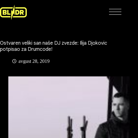
Skip
to
content
Ostvaren veliki san naše DJ zvezde: Ilija Djokovic
potpisao za Drumcode!
avgust 28, 2019