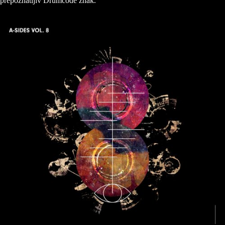
prepoznatljiv Drumcode znak.