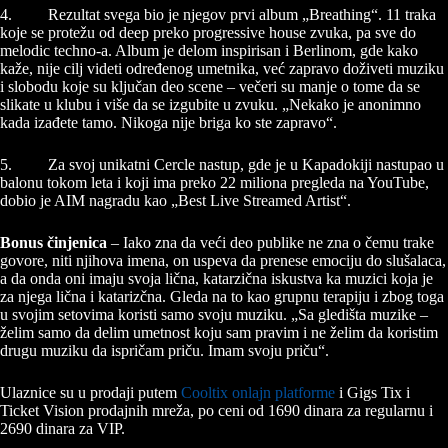
4. Rezultat svega bio je njegov prvi album „Breathing“. 11 traka
koje se protežu od deep preko progressive house zvuka, pa sve do
melodic techno-a. Album je delom inspirisan i Berlinom, gde kako
kaže, nije cilj videti određenog umetnika, već zapravo doživeti muziku
i slobodu koje su ključan deo scene – večeri su manje o tome da se
slikate u klubu i više da se izgubite u zvuku. „Nekako je anonimno
kada izađete tamo. Nikoga nije briga ko ste zapravo“.
5. Za svoj unikatni Cercle nastup, gde je u Kapadokiji nastupao u
balonu tokom leta i koji ima preko 22 miliona pregleda na YouTube,
dobio je AIM nagradu kao „Best Live Streamed Artist“.
Bonus činjenica
– Iako zna da veći deo publike ne zna o čemu trake
govore, niti njihova imena, on uspeva da prenese emociju do slušalaca,
a da onda oni imaju svoja lična, katarzična iskustva ka muzici koja je
za njega lična i katarizčna. Gleda na to kao grupnu terapiju i zbog toga
u svojim setovima koristi samo svoju muziku. „Sa gledišta muzike –
želim samo da delim umetnost koju sam pravim i ne želim da koristim
drugu muziku da ispričam priču. Imam svoju priču“.
Ulaznice su u prodaji putem
Cooltix onlajn platforme
i Gigs Tix i
Ticket Vision prodajnih mreža, po ceni od 1690 dinara za regularnu i
2690 dinara za VIP.