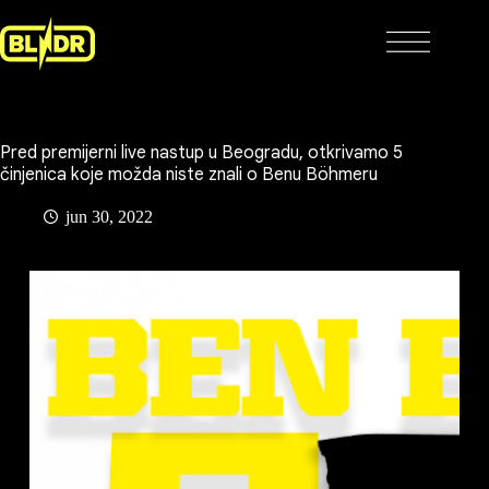
Skip
to
content
Pred premijerni live nastup u Beogradu, otkrivamo 5
činjenica koje možda niste znali o Benu Böhmeru
jun 30, 2022