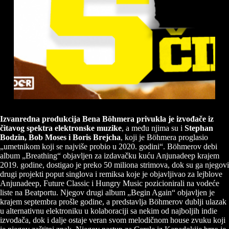
Izvanredna produkcija Bena Böhmera privukla je izvođače iz
čitavog spektra elektronske muzike
, a među njima su i
Stephan
Bodzin, Bob Moses i Boris Brejcha
, koji je Böhmera proglasio
„umetnikom koji se najviše probio u 2020. godini“. Böhmerov debi
album „Breathing“ objavljen za izdavačku kuću Anjunadeep krajem
2019. godine, dostigao je preko 50 miliona strimova, dok su ga njegovi
drugi projekti poput singlova i remiksa koje je objavljivao za lejblove
Anjunadeep, Future Classic i Hungry Music pozicionirali na vodeće
liste na Beatportu. Njegov drugi album „Begin Again“ objavljen je
krajem septembra prošle godine, a predstavlja Böhmerov dublji ulazak
u alternativnu elektroniku u kolaboraciji sa nekim od najboljih indie
izvođača, dok i dalje ostaje veran svom melodičnom house zvuku koji