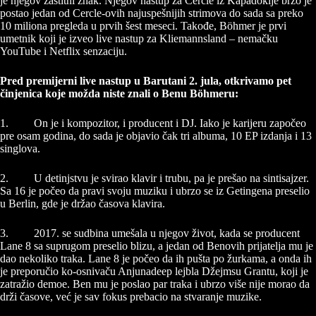
je njegov zaštitni znak. Njegov nastup za Cercle iz Kapadokije brzo je
postao jedan od Cercle-ovih najuspešnijih strimova do sada sa preko
10 miliona pregleda u prvih šest meseci. Takođe, Böhmer je prvi
umetnik koji je izveo live nastup za Kliemannsland – nemačku
YouTube i Netflix senzaciju.
Pred premijerni live nastup u Barutani 2. jula, otkrivamo
pet
činjenica koje možda niste znali o Benu Böhmeru:
1. On je i kompozitor, i producent i DJ. Iako je karijeru započeo
pre osam godina, do sada je objavio čak tri albuma, 10 EP izdanja i 13
singlova.
2. U detinjstvu je svirao klavir i trubu, pa je prešao na sintisajzer.
Sa 16 je počeo da pravi svoju muziku i ubrzo se iz Getingena preselio
u Berlin, gde je držao časova klavira.
3. 2017. se sudbina umešala u njegov život, kada se producent
Lane 8 sa suprugom preselio blizu, a jedan od Benovih prijatelja mu je
dao nekoliko traka. Lane 8 je počeo da ih pušta po žurkama, a onda ih
je preporučio ko-osnivaču Anjunadeep lejbla Džejmsu Grantu, koji je
zatražio demoe. Ben mu je poslao par traka i ubrzo više nije morao da
drži časove, već je sav fokus prebacio na stvaranje muzike.