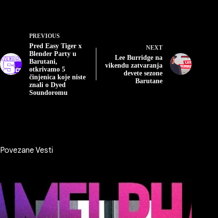
PREVIOUS
Pred Easy Tiger x
NEXT
Blender Party u
Lee Burridge na
Barutani,
vikendu zatvaranja
otkrivamo 5
devete sezone
činjenica koje niste
Barutane
znali o Dyed
Soundoromu
Povezane Vesti