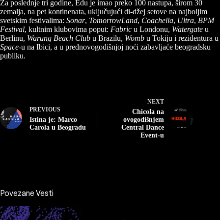
Za poslednje tri godine, Edu je imao preko 100 nastupa, širom 30
zemalja, na pet kontinenata, uključujući di-džej setove na najboljim
svetskim festivalima:
Sonar
,
TomorrowLand
,
Coachella
,
Ultra
,
BPM
Festival
, kultnim klubovima poput:
Fabric
u Londonu,
Watergate
u
Berlinu,
Warung Beach Club
u Brazilu,
Womb
u Tokiju i rezidentura u
Space
-u na Ibici, a u prednovogodišnjoj noći zabavljaće beogradsku
publiku.
NEXT
PREVIOUS
Chicola na
Istina je: Marco
ovogodišnjem
Carola u Beogradu
Central Dance
Event-u
Povezane Vesti