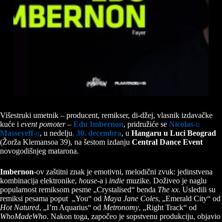
Višestruki umetnik – producent, remikser, di-džej, vlasnik izdavačke
kuće i
event pomoter
–
Edu Imbernon
, pridružiće se
Nicolas
-u
Masseyeff
-u
, u nedelju
, 30. decembra
, u
Hangaru u Luci Beograd
(Žorža Klemansoa 39), na šestom izdanju
Central Dance Event
novogodišnjeg matarona.
Imbernon
-ov zaštitni znak je emotivni, melodični zvuk: jedinstvena
kombinacija elektronike,
house
-a i
indie
muzike. Doživeo je naglu
popularnost remiksom pesme „Crystalised“ benda
The xx
. Usledili su
remiksi pesama poput „You“ od
Maya Jane Coles
, „Emerald City“ od
Hot Natured
, „I’m Aquarius“ od
Metronomy
, „Right Track“ od
WhoMadeWho
. Nakon toga, započeo je sopstvenu produkciju, objavio