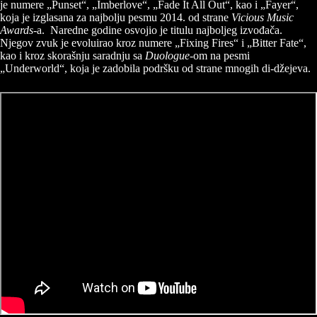
je numere „Punset“, „Imberlove“, „Fade It All Out“, kao i „Fayer“,
koja je izglasana za najbolju pesmu 2014. od strane
Vicious Music
Awards
-a. Naredne godine osvojio je titulu najboljeg izvođača.
Njegov zvuk je evoluirao kroz numere „Fixing Fires“ i „Bitter Fate“,
kao i kroz skorašnju saradnju sa
Duologue
-om na pesmi
„Underworld“, koja je zadobila podršku od strane mnogih di-džejeva.