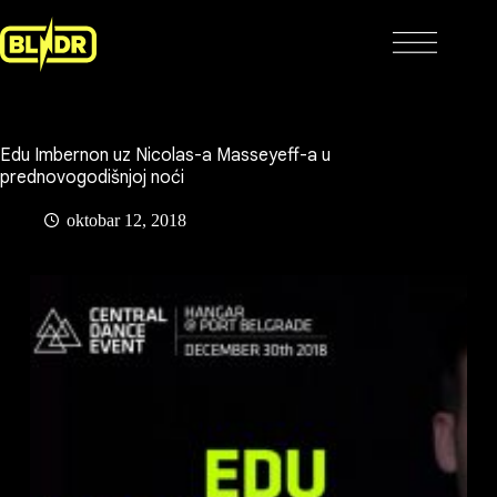
Skip
to
content
Edu Imbernon uz Nicolas-a Masseyeff-a u
prednovogodišnjoj noći
oktobar 12, 2018