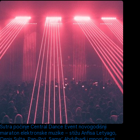
Sutra počinje Central Dance Event novogodišnji
maraton elektronske muzike – stižu Anfisa Letyago,
Denis Sulta, Pan-Pot, Sama’ Abdulhadi i mnogi drugi