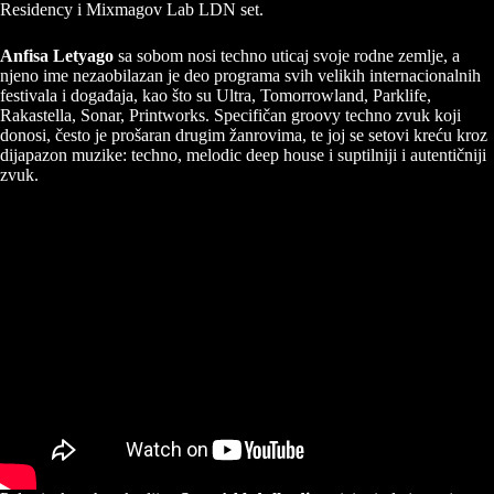
Residency i Mixmagov Lab LDN set.
Anfisa Letyago
sa sobom nosi techno uticaj svoje rodne zemlje, a
njeno ime nezaobilazan je deo programa svih velikih internacionalnih
festivala i događaja, kao što su Ultra, Tomorrowland, Parklife,
Rakastella, Sonar, Printworks. Specifičan groovy techno zvuk koji
donosi, često je prošaran drugim žanrovima, te joj se setovi kreću kroz
dijapazon muzike: techno, melodic deep house i suptilniji i autentičniji
zvuk.