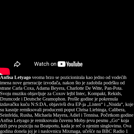
Anfisa Letyago
veoma brzo se pozicionirala kao jedno od vodećih
imena nove generacije izvođača, nakon što je zadobila podršku od
strane Carla Coxa, Adama Beyera, Charlotte De Witte, Pan-Pota.
Svoju muziku objavljuje za Coxov lejbl Intec, Kompakt, Rekids,
Drumcode i Deutsche Gramophon. Prošle godine je pokrenula
izdavačku kuću N:S:DA, objavivši dva EP-ja „Listen“ i „Nisida“, koje
su kasnije remiksovali producenti poput Chrisa Liebinga, Calibera,
Seinfelda, Rusha, Michaela Mayera, Adiel i Tennisa. Početkom godine
Anfisa Letyago je remiksovala čuvenu Moby-jevu pesmu „Go“ koja
drži prvu poziciju na Beatportu, kada je reč o njenim singlovima. Ova
godina donela joj je i naslovnicu Mixmaga, učešće na BBC Radio 1