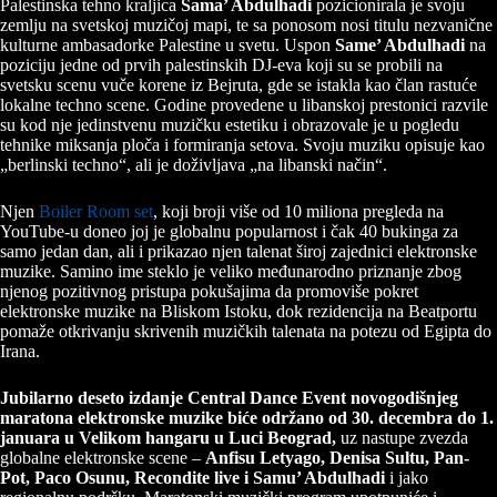
Palestinska tehno kraljica
Sama’ Abdulhadi
pozicionirala je svoju
zemlju na svetskoj muzičoj mapi, te sa ponosom nosi titulu nezvanične
kulturne ambasadorke Palestine u svetu. Uspon
Same’ Abdulhadi
na
poziciju jedne od prvih palestinskih DJ-eva koji su se probili na
svetsku scenu vuče korene iz Bejruta, gde se istakla kao član rastuće
lokalne techno scene. Godine provedene u libanskoj prestonici razvile
su kod nje jedinstvenu muzičku estetiku i obrazovale je u pogledu
tehnike miksanja ploča i formiranja setova. Svoju muziku opisuje kao
„berlinski techno“, ali je doživljava „na libanski način“.
Njen
Boiler Room set
, koji broji više od 10 miliona pregleda na
YouTube-u doneo joj je globalnu popularnost i čak 40 bukinga za
samo jedan dan, ali i prikazao njen talenat široj zajednici elektronske
muzike. Samino ime steklo je veliko međunarodno priznanje zbog
njenog pozitivnog pristupa pokušajima da promoviše pokret
elektronske muzike na Bliskom Istoku, dok rezidencija na Beatportu
pomaže otkrivanju skrivenih muzičkih talenata na potezu od Egipta do
Irana.
Jubilarno deseto izdanje Central Dance Event novogodišnjeg
maratona elektronske muzike biće održano od 30. decembra do 1.
januara u Velikom hangaru u Luci Beograd,
uz nastupe zvezda
globalne elektronske scene –
Anfisu Letyago, Denisa Sultu, Pan-
Pot, Paco Osunu, Recondite live i Samu’ Abdulhadi
i jako