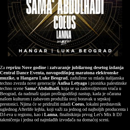
Za
reprizu Nove godine
i
zatvaranje jubilarnog desetog izdanja
Central Dance Eventa, novogodišnjeg maratona elektronske
muzike, u Hangaru Luke Beograd
, zadužene su mlada italijanska
techno zvezda nove generacije
Anfisa Letyago
i pionirka palestinske
techno scene
Sama’ Abdulhadi
, koja se sa zadovoljstvom vraća u
Beograd, da nadmaši sjajan prošlogodišnji nastup, kada je očarana
našom kulturom i zabavom produžila svoj boravak u srpskoj
prestonici. Njima će se pridružiti mladi
Coeus
, lokalni predstavnik
uglednog Afterlife lejbla, koji važi za jednog od najboljih producenta i
DJ-eva u regionu, kao i
Lanna
, finalistkinja prvog Let’s Mix It DJ
takmičenja i jedna od najmlađih izvođača na domaćoj sceni.