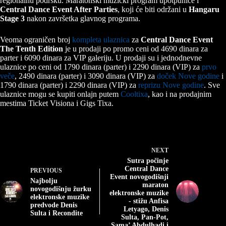
regionalnu podršku. Maratonski muzički program upotpuniće i
Central Dance Event After Parties
, koji će biti održani u
Hangaru
Stage 3
nakon završetka glavnog programa.
Veoma ograničen broj
kompleta ulaznica
za
Central Dance Event
The Tenth Edition
je u prodaji po promo ceni od 4690 dinara za
parter i 6090 dinara za VIP galeriju. U prodaji su i jednodnevne
ulaznice po ceni od 1790 dinara (parter) i 2290 dinara (VIP) za
prvo
veče
, 2490 dinara (parter) i 3090 dinara (VIP) za
doček Nove godine
i
1790 dinara (parter) i 2290 dinara (VIP) za
reprizu Nove godine
. Sve
ulaznice mogu se kupiti onlajn putem
Cooltixa
, kao i na prodajnim
mestima Ticket Visiona i Gigs Tixa.
NEXT
Sutra počinje
Central Dance
PREVIOUS
Event novogodišnji
Najbolju
maraton
novogodišnju žurku
elektronske muzike
elektronske muzike
- stižu Anfisa
predvode Denis
Letyago, Denis
Sulta i Recondite
Sulta, Pan-Pot,
Sama’ Abdulhadi i