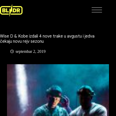
Skip
to
content
Wise D & Kobe izdali 4 nove trake u avgustu i jedva
čekaju novu rejv sezonu
septembar 2, 2019