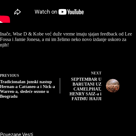
Inače, Wise D & Kobe već duže vreme imaju sjajan feedback od Lee
Fossa i Jamie Jonesa, a mi im želimo neko novo izdanje uskoro za
njih!
NEXT
PREVIOUS
SEPTEMBAR U
Tradicionalan junski nastup
BARUTANI UZ
Hernan-a Cattaneo-a i Nick-a
CAMELPHAT,
Warren-a, sledeće sezone u
HENRY SAIZ-a i
Beogradu
FATIMU HAJJI
Povezane Vesti