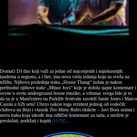
Domaći DJ duo koji važi za jedan od najcenjenih i najiskusnijih
tandema u regionu, a i šire, ima nova vrela izdanja koja su sveža na
tržištu. Njihova poslednja traka „House Thang“ izdata je nakon
prethodne njihove trake „Minor Joys“ koje je dobila sjajne komentare i
ocene u svetu underground house muzike, a vrhunac svega bilo je to
da su je u Mančesteru na Parklife festivalu zavrteli Jamie Jones i Marco
Carola u b2b setu! Ubrzo nakon toga rezident jednog od vodećih
clubova na Ibizi i vlasnik
Too Many Rules
ekikete – Javi Bora uzima i
novu traku koja takođe ima odlične komentare za sada, a možete je
preslušati, podržati i kupiti
OVDE
.