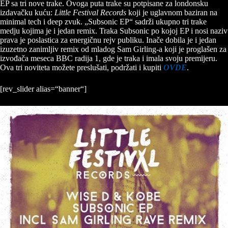
EP sa tri nove trake. Ovoga puta trake su potpisane za londonsku
izdavačku kuću:
Little Festival Records
koji je uglavnom baziran na
minimal tech i deep zvuk. „Subsonic EP“ sadrži ukupno tri trake
medju kojima je i jedan remix. Traka Subsonic po kojoj EP i nosi naziv
prava je poslastica za energičnu rejv publiku. Inače dobila je i jedan
izuzetno zanimljiv remix od mladog Sam Girling-a koji je proglašen za
izvođača meseca BBC radija 1, gde je traka i imala svoju premijeru.
Ova tri noviteta možete preslušati, podržati i kupiti
OVDE
.
[rev_slider alias=“banner“]