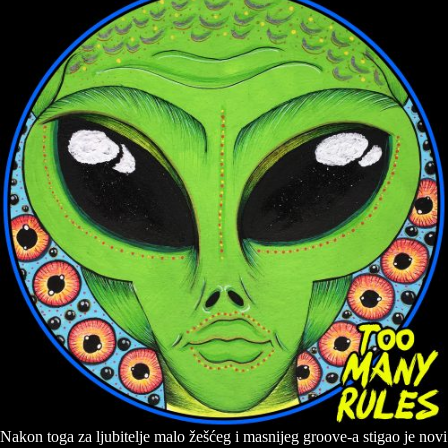
Nakon toga za ljubitelje malo žešćeg i masnijeg groove-a stigao je novi