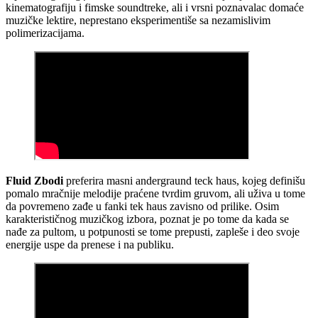
kinematografiju i fimske soundtreke, ali i vrsni poznavalac domaće
muzičke lektire, neprestano eksperimentiše sa nezamislivim
polimerizacijama.
Fluid Zbodi
preferira masni andergraund teck haus, kojeg definišu
pomalo mračnije melodije praćene tvrdim gruvom, ali uživa u tome
da povremeno zađe u fanki tek haus zavisno od prilike. Osim
karakterističnog muzičkog izbora, poznat je po tome da kada se
nađe za pultom, u potpunosti se tome prepusti, zapleše i deo svoje
energije uspe da prenese i na publiku.