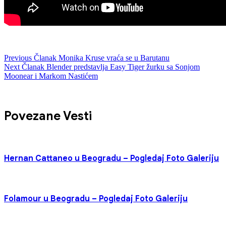
Previous
Članak
Monika Kruse vraća se u Barutanu
Next
Članak
Blender predstavlja Easy Tiger žurku sa Sonjom
Moonear i Markom Nastićem
Povezane Vesti
Hernan Cattaneo u Beogradu – Pogledaj Foto Galeriju
Folamour u Beogradu – Pogledaj Foto Galeriju