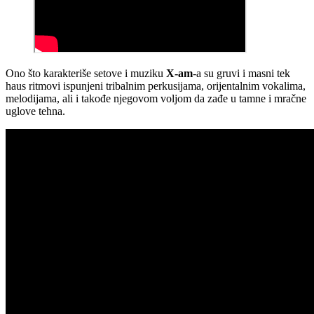
Ono što karakteriše setove i muziku
X-am
-a su gruvi i masni tek
haus ritmovi ispunjeni tribalnim perkusijama, orijentalnim vokalima,
melodijama, ali i takođe njegovom voljom da zađe u tamne i mračne
uglove tehna.