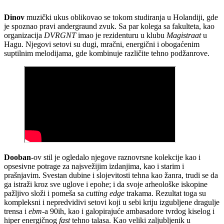
Dinov
muzički ukus oblikovao se tokom studiranja u Holandiji, gde
je spoznao pravi andergraund zvuk. Sa par kolega sa fakulteta, kao
organizacija
DVRGNT
imao je rezidenturu u klubu
Magistraat
u
Hagu. Njegovi setovi su dugi, mračni, energični i obogaćenim
suptilnim melodijama, gde kombinuje različite tehno podžanrove.
Dooban
-ov stil je ogledalo njegove raznovrsne kolekcije kao i
opsesivne potrage za najsvežijim izdanjima, kao i starim i
prašnjavim. Svestan dubine i slojevitosti tehna kao žanra, trudi se da
ga istraži kroz sve uglove i epohe; i da svoje arheološke iskopine
pažljivo složi i pomeša sa
cutting edge
trakama. Rezultat toga su
kompleksni i nepredvidivi setovi koji u sebi kriju izgubljene dragulje
trensa i
ebm
-a 90ih, kao i galopirajuće ambasadore tvrdog kiselog i
hiper energičnog
fast
tehno talasa. Kao veliki zaljubljenik u