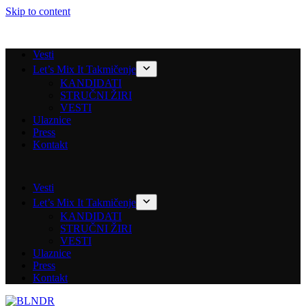
Skip to content
Vesti
Let’s Mix It Takmičenje
KANDIDATI
STRUČNI ŽIRI
VESTI
Ulaznice
Press
Kontakt
Vesti
Let’s Mix It Takmičenje
KANDIDATI
STRUČNI ŽIRI
VESTI
Ulaznice
Press
Kontakt