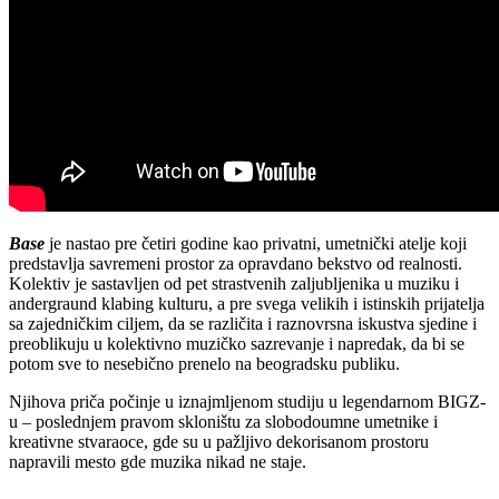
Base
je nastao pre četiri godine kao privatni, umetnički atelje koji
predstavlja savremeni prostor za opravdano bekstvo od realnosti.
Kolektiv je sastavljen od pet strastvenih zaljubljenika u muziku i
andergraund klabing kulturu, a pre svega velikih i istinskih prijatelja
sa zajedničkim ciljem, da se različita i raznovrsna iskustva sjedine i
preoblikuju u kolektivno muzičko sazrevanje i napredak, da bi se
potom sve to nesebično prenelo na beogradsku publiku.
Njihova priča počinje u iznajmljenom studiju u legendarnom BIGZ-
u – poslednjem pravom skloništu za slobodoumne umetnike i
kreativne stvaraoce, gde su u pažljivo dekorisanom prostoru
napravili mesto gde muzika nikad ne staje.