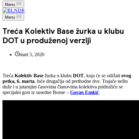
Menu
Menu
Treća Kolektiv Base žurka u klubu
DOT u produženoj verziji
mart 5, 2020
Treća
Kolektiv Base
žurka u klubu
DOT
, koja će se održati
ovog
petka, 6. marta
, biće drugačija od prethodne dve. Trajaće nešto
duže i u jutarnjim časovima članovima kolektiva pridružiće se
specijalni gost iz susedne Bosne –
Goran Emkić
.