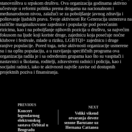
stanovništva u srpskom društvu. Ova organizacija godinama aktivno
učestvuje u reformi politika prema drogama na nacionalnom i
međunarodnom nivou, zalažući se za poboljšanje javnog zdravlja i
poštovanje ljudskih prava. Svoje aktivnosti Re Generacija usmerava na
različite marginalizovane zajednice i populacije pod povećanim
rizicima, kao i na poboljšanje njihovih pozicija u društvu, sa najvećim
fokusom na ljude koji koriste droge, zajednicu koja posećuje noćne
klubove i festivale, mlade u riziku, LGBTQI+ zajednicu i druge
ranjive populacije. Pored toga, neke aktivnosti organizacije usmerene
su i na opštu populaciju, a u razvijanju specifičnih programa ova
organizacija radila je i sa određenim grupama kao što su vaspitači i
nastavnici u školama, roditelji, zdravstveni radnici i policija, kao i
socijalni radnici, iako te aktivnosti najviše zavise od dostupnih
projektnih poziva i finansiranja.
PREVIOUS
NEXT
Koncert
Veliki vikend
legendarnog
otvaranja devete
elektronskog
sezone Barutane uz
sastava Orbital u
Hernana Cattanea
Beogradu