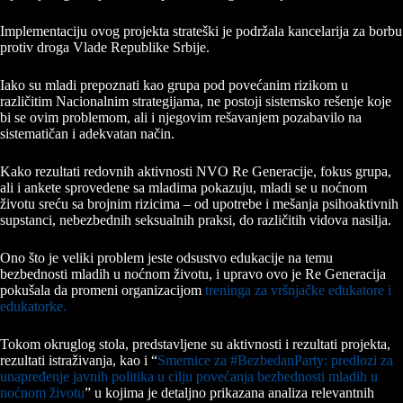
Implementaciju ovog projekta strateški je podržala kancelarija za borbu
protiv droga Vlade Republike Srbije.
Iako su mladi prepoznati kao grupa pod povećanim rizikom u
različitim Nacionalnim strategijama, ne postoji sistemsko rešenje koje
bi se ovim problemom, ali i njegovim rešavanjem pozabavilo na
sistematičan i adekvatan način.
Kako rezultati redovnih aktivnosti NVO Re Generacije, fokus grupa,
ali i ankete sprovedene sa mladima pokazuju, mladi se u noćnom
životu sreću sa brojnim rizicima – od upotrebe i mešanja psihoaktivnih
supstanci, nebezbednih seksualnih praksi, do različitih vidova nasilja.
Ono što je veliki problem jeste odsustvo edukacije na temu
bezbednosti mladih u noćnom životu, i upravo ovo je Re Generacija
pokušala da promeni organizacijom
treninga za vršnjačke edukatore i
edukatorke.
Tokom okruglog stola, predstavljene su aktivnosti i rezultati projekta,
rezultati istraživanja, kao i “
Smernice za #BezbedanParty: predlozi za
unapređenje javnih politika u cilju povećanja bezbednosti mladih u
noćnom životu
” u kojima je detaljno prikazana analiza relevantnih