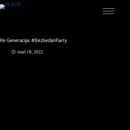
Skip
to
content
Re Generacija: #BezbedanParty
mart 18, 2022