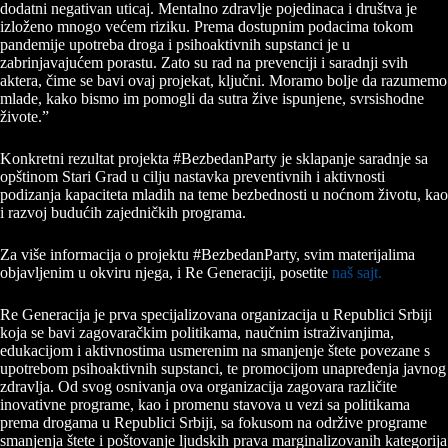
dodatni negativan uticaj. Mentalno zdravlje pojedinaca i društva je
izloženo mnogo većem riziku. Prema dostupnim podacima tokom
pandemije upotreba droga i psihoaktivnih supstanci je u
zabrinjavajućem porastu. Zato su rad na prevenciji i saradnji svih
aktera, čime se bavi ovaj projekat, ključni. Moramo bolje da razumemo
mlade, kako bismo im pomogli da sutra žive ispunjene, svrsishodne
živote.”
Konkretni rezultat projekta #BezbedanParty je sklapanje saradnje sa
opštinom Stari Grad u cilju nastavka preventivnih i aktivnosti
podizanja kapaciteta mladih na teme bezbednosti u noćnom životu, kao
i razvoj budućih zajedničkih programa.
Za više informacija o projektu #BezbedanParty, svim materijalima
objavljenim u okviru njega, i Re Generaciji, posetite
naš sajt.
Re Generacija je prva specijalizovana organizacija u Republici Srbiji
koja se bavi zagovaračkim politikama, naučnim istraživanjima,
edukacijom i aktivnostima usmerenim na smanjenje štete povezane s
upotrebom psihoaktivnih supstanci, te promocijom unapređenja javnog
zdravlja. Od svog osnivanja ova organizacija zagovara različite
inovativne programe, kao i promenu stavova u vezi sa politikama
prema drogama u Republici Srbiji, sa fokusom na održive programe
smanjenja štete i poštovanje ljudskih prava marginalizovanih kategorija