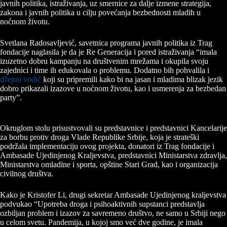
javnih politika, istraživanja, uz smernice za dalje izmene strategija,
zakona i javnih politika u cilju povećanja bezbednosti mladih u
noćnom životu.
Svetlana Radosavljević, savetnica programa javnih politika iz Trag
fondacije naglasila je da je Re Generacija i pored istraživanja “imala
izuzetno dobru kampanju na društvenim mrežama i okupila svoju
zajednici i time ih edukovala o problemu. Dodatno bih pohvalila i
džepni vodič
koji su pripremili kako bi na jasan i mladima blizak jezik
dobro prikazali izazove u noćnom životu, kao i usmerenja za bezbedan
party”.
Okruglom stolu prisustvovali su predstavnice i predstavnici Kancelarije
za borbu protiv droga Vlade Republike Srbije, koja je strateški
podržala implementaciju ovog projekta, donatori iz Trag fondacije i
Ambasade Ujedinjenog Kraljevstva, predstavnici Ministarstva zdravlja,
Ministarstva omladine i sporta, opštine Stari Grad, kao i organizacija
civilnog društva.
Kako je Kristofer Li, drugi sekretar Ambasade Ujedinjenog kraljevstva
podvukao “Upotreba droga i psihoaktivnih supstanci predstavlja
ozbiljan problem i izazov za savremeno društvo, ne samo u Srbiji nego
u celom svetu. Pandemija, u kojoj smo već dve godine, je imala