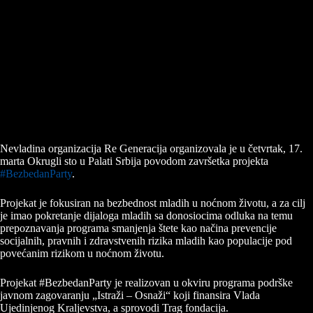
Nevladina organizacija Re Generacija organizovala je u četvrtak, 17.
marta Okrugli sto u Palati Srbija povodom završetka projekta
#BezbedanParty
.
Projekat je fokusiran na bezbednost mladih u noćnom životu, a za cilj
je imao pokretanje dijaloga mladih sa donosiocima odluka na temu
prepoznavanja programa smanjenja štete kao načina prevencije
socijalnih, pravnih i zdravstvenih rizika mladih kao populacije pod
povećanim rizikom u noćnom životu.
Projekat #BezbedanParty je realizovan u okviru programa podrške
javnom zagovaranju „Istraži – Osnaži“ koji finansira Vlada
Ujedinjenog Kraljevstva, a sprovodi Trag fondacija.