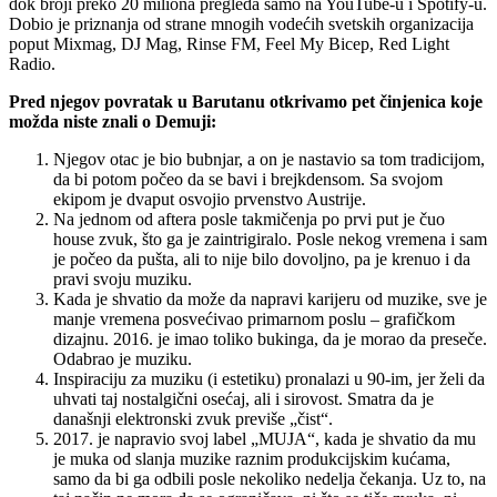
dok broji preko 20 miliona pregleda samo na YouTube-u i Spotify-u.
Dobio je priznanja od strane mnogih vodećih svetskih organizacija
poput Mixmag, DJ Mag, Rinse FM, Feel My Bicep, Red Light
Radio.
Pred njegov povratak u Barutanu otkrivamo pet činjenica koje
možda niste znali o Demuji:
Njegov otac je bio bubnjar, a on je nastavio sa tom tradicijom,
da bi potom počeo da se bavi i brejkdensom. Sa svojom
ekipom je dvaput osvojio prvenstvo Austrije.
Na jednom od aftera posle takmičenja po prvi put je čuo
house zvuk, što ga je zaintrigiralo. Posle nekog vremena i sam
je počeo da pušta, ali to nije bilo dovoljno, pa je krenuo i da
pravi svoju muziku.
Kada je shvatio da može da napravi karijeru od muzike, sve je
manje vremena posvećivao primarnom poslu – grafičkom
dizajnu. 2016. je imao toliko bukinga, da je morao da preseče.
Odabrao je muziku.
Inspiraciju za muziku (i estetiku) pronalazi u 90-im, jer želi da
uhvati taj nostalgični osećaj, ali i sirovost. Smatra da je
današnji elektronski zvuk previše „čist“.
2017. je napravio svoj label „MUJA“, kada je shvatio da mu
je muka od slanja muzike raznim produkcijskim kućama,
samo da bi ga odbili posle nekoliko nedelja čekanja. Uz to, na