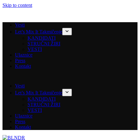
Skip to content
Vesti
Let’s Mix It Takmičenje
KANDIDATI
STRUČNI ŽIRI
VESTI
Ulaznice
Press
Kontakt
Vesti
Let’s Mix It Takmičenje
KANDIDATI
STRUČNI ŽIRI
VESTI
Ulaznice
Press
Kontakt