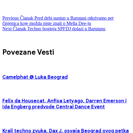
Previous
Članak
Pred debi nastup u Barutani otkrivamo pet
činjenica koje možda niste znali o Mella Dee-ju
Next
Članak
Techno boginja SPFDJ dolazi u Barutanu
Povezane Vesti
Camelphat @ Luka Beograd
Felix da Housecat, Anfisa Letyago, Darren Emerson i
Ida Engberg predvode Central Dance Event
Kralj techno zvuka, Dax J, osvaja Beograd ovog petka