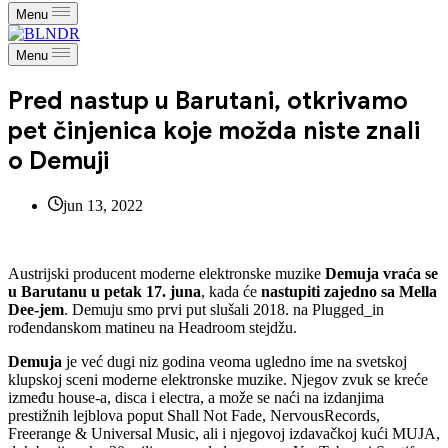
Menu
Menu
Pred nastup u Barutani, otkrivamo
pet činjenica koje možda niste znali
o Demuji
jun 13, 2022
Austrijski producent moderne elektronske muzike
Demuja vraća se
u Barutanu u petak 17. juna
, kada će
nastupiti zajedno sa Mella
Dee-jem
. Demuju smo prvi put slušali 2018. na Plugged_in
rođendanskom matineu na Headroom stejdžu.
Demuja
je već dugi niz godina veoma ugledno ime na svetskoj
klupskoj sceni moderne elektronske muzike. Njegov zvuk se kreće
između house-a, disca i electra, a može se naći na izdanjima
prestižnih lejblova poput Shall Not Fade, NervousRecords,
Freerange & Universal Music, ali i njegovoj izdavačkoj kući MUJA,