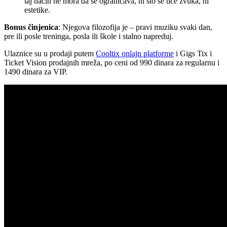
taj način ne mora da se ograničava, ni što se tiče zvuka, ni
estetike.
Bonus činjenica
: Njegova filozofija je – pravi muziku svaki dan,
pre ili posle treninga, posla ili škole i stalno napreduj.
Ulaznice su u prodaji putem
Cooltix onlajn platforme
i Gigs Tix i
Ticket Vision prodajnih mreža, po ceni od 990 dinara za regularnu i
1490 dinara za VIP.