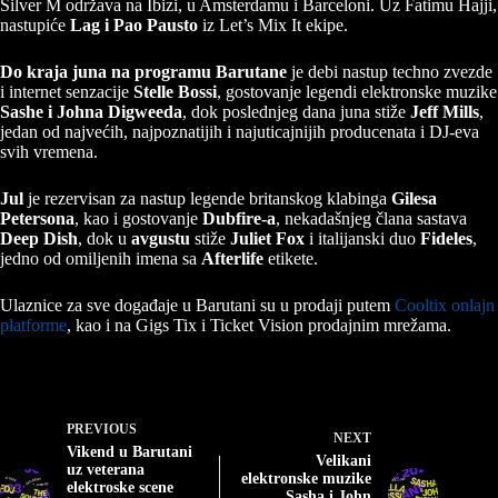
Silver M održava na Ibizi, u Amsterdamu i Barceloni. Uz Fatimu Hajji,
nastupiće
Lag i Pao Pausto
iz Let’s Mix It ekipe.
Do kraja juna na programu Barutane
je debi nastup techno zvezde
i internet senzacije
Stelle Bossi
, gostovanje legendi elektronske muzike
Sashe i Johna Digweeda
, dok poslednjeg dana juna stiže
Jeff Mills
,
jedan od najvećih, najpoznatijih i najuticajnijih producenata i DJ-eva
svih vremena.
Jul
je rezervisan za nastup legende britanskog klabinga
Gilesa
Petersona
, kao i gostovanje
Dubfire-a
, nekadašnjeg člana sastava
Deep Dish
, dok u
avgustu
stiže
Juliet Fox
i italijanski duo
Fideles
,
jedno od omiljenih imena sa
Afterlife
etikete.
Ulaznice za sve događaje u Barutani su u prodaji putem
Cooltix onlajn
platforme
, kao i na Gigs Tix i Ticket Vision prodajnim mrežama.
PREVIOUS
NEXT
Vikend u Barutani
Velikani
uz veterana
elektronske muzike
elektroske scene
Sasha i John