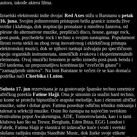
autora, takođe aktera filma.
Izraelski elektronski indie dvojac
Red Axes
stižu u Barutanu u
petak
16. juna
. Svojim jedinstvenim pristupom brišu granice između žive
svirke i klabinga, dok inspiraciju pronalaze u mnoštvu žanrova, od
plesne do alternativne muzike, preplićući disco, house, garage rock,
post-punk, psychedelic rock i techno u svojim nastupima. Popularnost
širom sveta stekli su zbog svog inovativnog i eklektičnog pristupa
elektronskoj muzici, dok se njihovi nastupi izdvajaju po specifičnom
spoju organskih instrumenata, sintetičkih zvukova i eksperimentalnih
elemenata. Ovaj muzički fenomen je nešto između post-punk benda i
DJ tandema, uz prepoznatljivu kombinaciju “zvečećih gitara” i
“zamagljenih sintova”. Na bini Barutane te večeri će se kao domaća
podrška naći
Chorbika i Luton
.
Subota 17. jun
rezervisana je za gostovanje španske techno umetnice
afričkog porekla
Fatime Hajji
. Ona je sinonim za snažni hard techno,
u kome se protežu hipnotišuće arapske melodije, kao i elementi afričke
muzike, salse i dobar gruv. Fatima poseduje odličnu tehniku miksanja i
talenat u selekciji muzike. Osim što nastupa na najvećim svetskim
festivalima poput Awakeningsa, ADE, Tomorrowlanda, kao i u tami
klubova kao što su Tresor, Berghain, Eden Ibiza, EGG London i
Fabrik, Fatima Hajji je vlasnica tri izdavačke kuće i vodi i svetski
slušanu radijsku emisiju Standbite Music, dok žurke svoje etikete