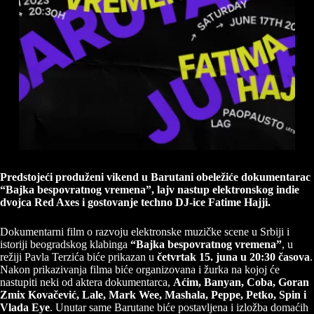
Predstojeći produženi vikend u Barutani obeležiće dokumentarac
“Bajka bespovratnog vremena”, lajv nastup elektronskog indie
dvojca Red Axes i gostovanje techno DJ-ice Fatime Hajji.
Dokumentarni film o razvoju elektronske muzičke scene u Srbiji i
istoriji beogradskog klabinga
“Bajka bespovratnog vremena”
, u
režiji Pavla Terzića biće prikazan u
četvrtak 15. juna u 20:30 časova
.
Nakon prikazivanja filma biće organizovana i žurka na kojoj će
nastupiti neki od aktera dokumentarca,
Aćim, Banyan, Coba, Goran
Zmix Kovačević, Lale, Mark Wee, Mashala, Peppe, Petko, Spin i
Vlada Eye
. Unutar same Barutane biće postavljena i izložba domaćih