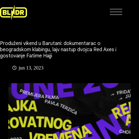
Skip
to
content
Produženi vikend u Barutani: dokumentarac o
beogradskom klabingu, lajv nastup dvojca Red Axes i
gostovanje Fatime Hajji
jun 13, 2023