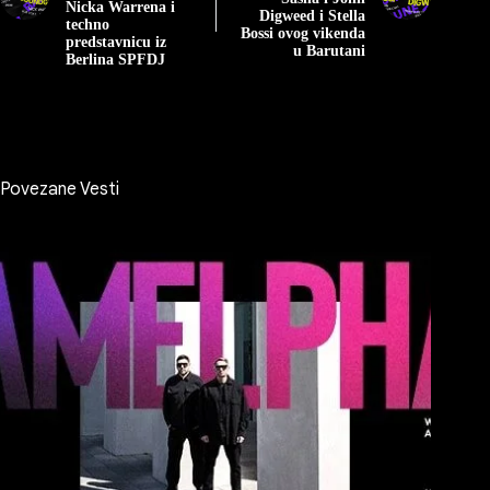
Nicka Warrena i
Digweed i Stella
techno
Bossi ovog vikenda
predstavnicu iz
u Barutani
Berlina SPFDJ
Povezane Vesti