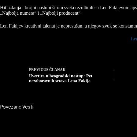
Hit izdanja i brojni nastupi širom sveta rezultirali su Len Fakijevom 
„Najbolja numera“ i „Najbolji producent“.
Len Fakijev kreativni talenat je nepresušan, a njegov zvuk se konstantno
Len
PREVIOUS
ČLANAK
Uvertira u beogradski nastup: Pet
nezaboravnih setova Lena Fakija
Povezane Vesti