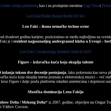
Cooltix onlajn platforme
, kao i na prodajnim mestima
Gigs Tixa
i
Ticke
Len Faki Boiler Room Berlin DJ Set
Len Faki – ikona nemačke techno scene
d dvadeset godina karijere, pozicionirao se među najboljima na svetsko
aki je i
rezident najpoznatijeg andergraund kluba u Evropi – ber
Len Faki | Awakenings Summer festival 2023
Figure – izdavačka kuća koja okuplja talente
0 izdanja tokom dve decenije postojanja
. Iako pokrenuta kao nova pl
vačka kuća koja okuplja imena poznata u elektronskoj muzici – već etab
 kroz Figure i dalje pruža platformu mladim umetnicima i doprinosi razn
Muzička dominacija Lena Fakija
nbow Delta / Mekong Delta“
iz 2007. godine, objavljen na Ostgut T
n Väthov Cocoon.