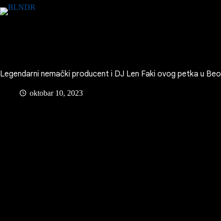
Skip
to
content
Legendarni nemački producent i DJ Len Faki ovog petka u Be
oktobar 10, 2023