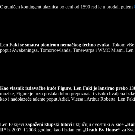
Ograničen kontingent ulaznica po ceni od 1590 rsd je u prodaji putem
Len Faki se smatra pionirom nemačkog techno zvuka.
Tokom više o
poput Awakeningsa, Tomorrowlanda, Timewarpa i WMC Miami, Len F
Kao vlasnik izdavačke kuće Figure, Len Faki je lansirao preko 13
muzike, Figure je brzo postala dobro prepoznata i visoko hvaljena izda
kao i nadolazeće talente poput Adiel, Viersa i Arthur Roberta. Len Faki
Len Fakijevi
zapaženi klupski hitovi
uključuju dvostruki A-side
„Rai
II“
iz 2007. i 2008. godine, kao i izdanjem
„Death By House“
za Sve