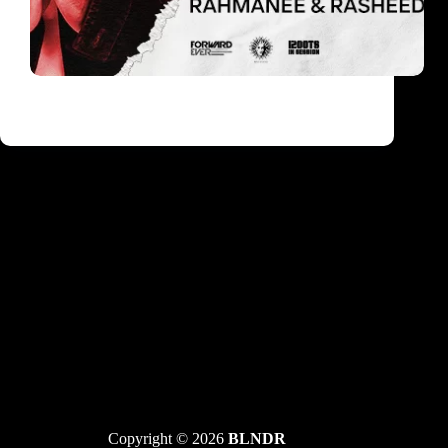
Jungle matine ovog četvrtka u Barutani –
specijalni gost David Boomah
Copyright © 2026
BLNDR