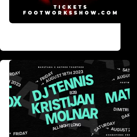
Vikend u Barutani donosi specijalni set DJ
Tennisa i Kristijana Molnara i live nastup
Matadora