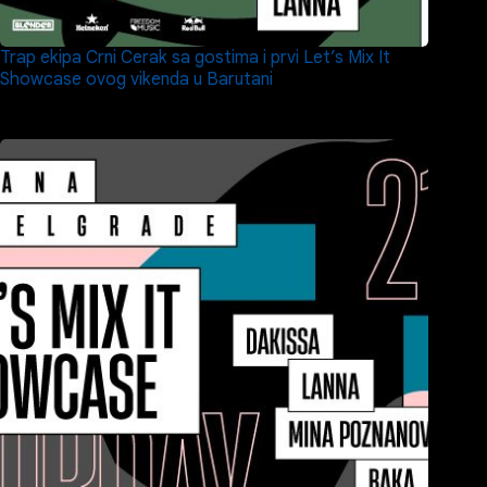
Trap ekipa Crni Cerak sa gostima i prvi Let’s Mix It
Showcase ovog vikenda u Barutani