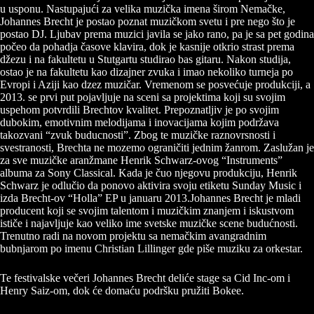
u usponu. Nastupajući za velika muzička imena širom Nemačke,
Johannes Brecht je postao poznat muzičkom svetu i pre nego što je
postao DJ. Ljubav prema muzici javila se jako rano, pa je sa pet godina
počeo da pohadja časove klavira, dok je kasnije otkrio strast prema
džezu i na fakultetu u Stutgartu studirao bas gitaru. Nakon studija,
ostao je na fakultetu kao dizajner zvuka i imao nekoliko turneja po
Evropi i Aziji kao dzez muzičar. Vremenom se posvećuje produkciji, a
2013. se prvi put pojavljuje na sceni sa projektima koji su svojim
uspehom potvrdili Brechtov kvalitet. Prepoznatljiv je po svojim
dubokim, emotivnim melodijama i inovacijama kojim podržava
takozvani “zvuk buducnosti”. Zbog te muzičke raznovrsnosti i
svestranosti, Brechta ne mozemo ograničiti jednim žanrom. Zaslužan je
za sve muzičke aranžmane Henrik Schwarz-ovog “Instruments”
albuma za Sony Classical. Kada je čuo njegovu produkciju, Henrik
Schwarz je odlučio da ponovo aktivira svoju etiketu Sunday Music i
izda Brecht-ov “Holla” EP u januaru 2013.Johannes Brecht je mladi
producent koji se svojim talentom i muzičkim znanjem i iskustvom
ističe i najavljuje kao veliko ime svetske muzičke scene budućnosti.
Trenutno radi na novom projektu sa nemačkim avangradnim
bubnjarom po imenu Christian Lillinger gde piše muziku za orkestar.
Te festivalske večeri Johannes Brecht deliće stage sa Cid Inc-om i
Henry Saiz-om, dok će domaću podršku pružiti Bokee.