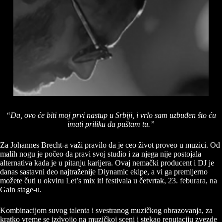
“Da, ovo će biti moj prvi nastup u Srbiji, i vrlo sam uzbuđen što ću
imati priliku da puštam tu.”
Za Johannes Brecht-a važi pravilo da je ceo život proveo u muzici. Od
malih nogu je počeo da pravi svoj studio i za njega nije postojala
alternativa kada je u pitanju karijera. Ovaj nemački producent i DJ je
danas sastavni deo najtraženije Diynamic ekipe, a vi ga premijerno
možete čuti u okviru Let’s mix it! festivala u četvrtak, 23. feburara, na
Gain stage-u.
Kombinacijom suvog talenta i svestranog muzičkog obrazovanja, za
kratko vreme se izdvojio na muzičkoj sceni i stekao reputaciju zvezde