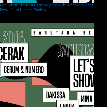
Let’ Mix It! vikend u Barutani predvode svetske zvezde
Denis Sulta i James Zabiela