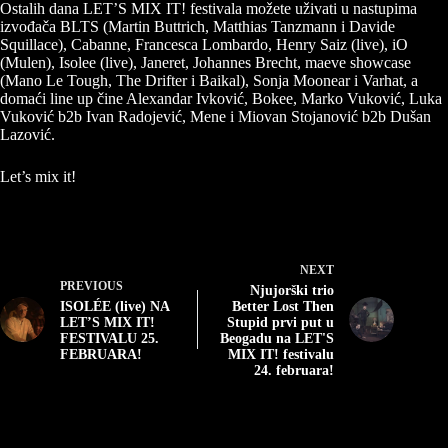
Ostalih dana LET’S MIX IT! festivala možete uživati u nastupima
izvođača BLTS (Martin Buttrich, Matthias Tanzmann i Davide
Squillace), Cabanne, Francesca Lombardo, Henry Saiz (live), iO
(Mulen), Isolee (live), Janeret, Johannes Brecht, maeve showcase
(Mano Le Tough, The Drifter i Baikal), Sonja Moonear i Varhat, a
domaći line up čine Alexandar Ivković, Bokee, Marko Vuković, Luka
Vuković b2b Ivan Radojević, Mene i Miovan Stojanović b2b Dušan
Lazović.
Let’s mix it!
NEXT
PREVIOUS
Njujorški trio
ISOLÉE (live) NA
Better Lost Then
LET’S MIX IT!
Stupid prvi put u
FESTIVALU 25.
Beogadu na LET'S
FEBRUARA!
MIX IT! festivalu
24. februara!