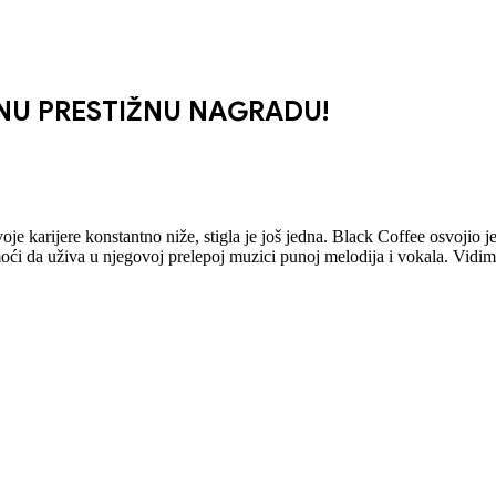
NU PRESTIŽNU NAGRADU!
je karijere konstantno niže, stigla je još jedna. Black Coffee osvojio 
ći da uživa u njegovoj prelepoj muzici punoj melodija i vokala. Vidi