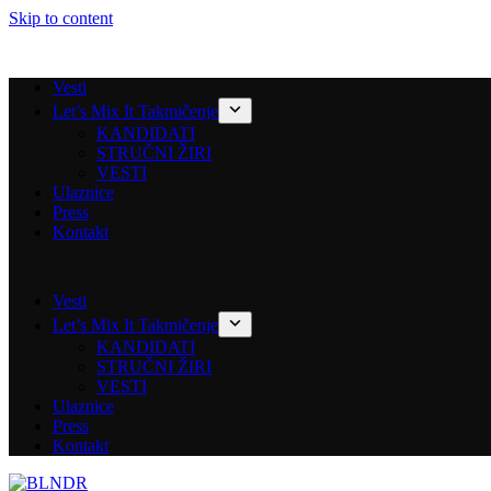
Skip to content
Vesti
Let’s Mix It Takmičenje
KANDIDATI
STRUČNI ŽIRI
VESTI
Ulaznice
Press
Kontakt
Vesti
Let’s Mix It Takmičenje
KANDIDATI
STRUČNI ŽIRI
VESTI
Ulaznice
Press
Kontakt