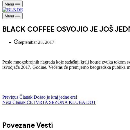
Menu
Menu
BLACK COFFEE OSVOJIO JE JOŠ JED
septembar 28, 2017
Posle mnogobrojnih nagrada koje sadašnji kralj house zvuka tokom svo
izvodjača 2017. Godine. Večeras će premijerno beogradska publika mo
Previous
Članak
Došao je kraj jedne ere!
Next
Članak
ČETVRTA SEZONA KLUBA DOT
Povezane Vesti