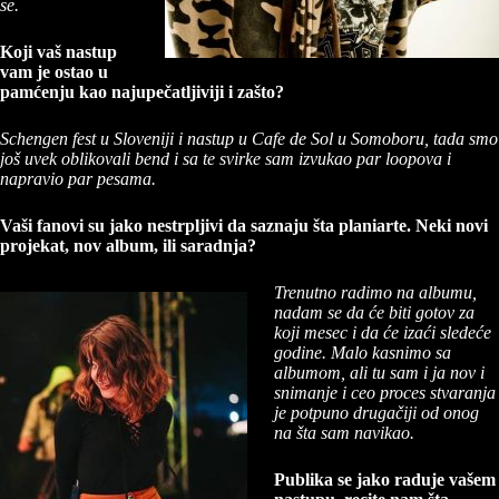
se.
Koji vaš nastup
vam je ostao u
pamćenju kao najupečatljiviji i zašto?
Schengen fest u Sloveniji i nastup u Cafe de Sol u Somoboru, tada smo
još uvek oblikovali bend i sa te svirke sam izvukao par loopova i
napravio par pesama.
Vaši fanovi su jako nestrpljivi da saznaju šta planiarte. Neki novi
projekat, nov album, ili saradnja?
Trenutno radimo na albumu,
nadam se da će biti gotov za
koji mesec i da će izaći sledeće
godine. Malo kasnimo sa
albumom, ali tu sam i ja nov i
snimanje i ceo proces stvaranja
je potpuno drugačiji od onog
na šta sam navikao.
Publika se jako raduje vašem