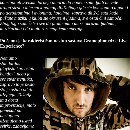
konstantnih svetskih turneja umorio da budem sam, ljudi ne vide
drugu stranu internacionalnog di-džejinga gde ste konstantno u putu i
po aerodromima i avionima, hotelima, zapravo tih 2-3 sata kada
puštate muziku u klubu ste okruzeni ljudima, sve ostal čini samoća.
Zbog toga sam želeo sve da promenim i da se okružim ljudima,
muzičarima i da malo razmenjujemo energiju.
Po čemu je karakterističan nastup sastava Gramophonedzie Live
Experience?
Nemamo
standardnu
playlistu kao ostali
bendovi, nego je
sve stvar trenutka,
zapravo to je nešto
što je ostalo od di-
džejinga. Takodje
ima dosta
improvizacije, malo
ponekad na
nastupima
džemujemo usred
svirke, zabavljamo