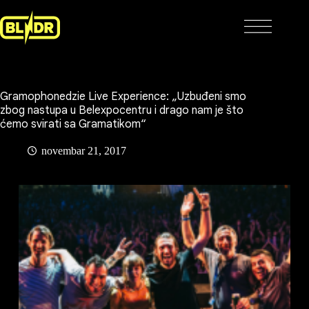
Skip
to
content
Gramophonedzie Live Experience: „Uzbuđeni smo
zbog nastupa u Belexpocentru i drago nam je što
ćemo svirati sa Gramatikom“
novembar 21, 2017