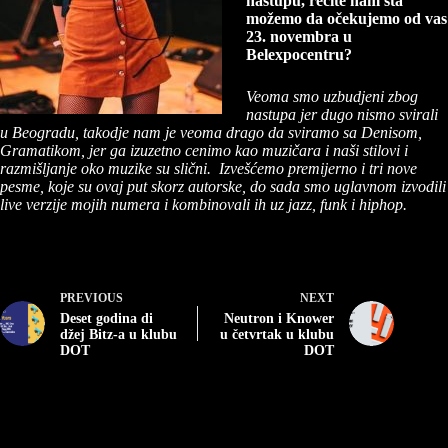
nastupu, recite nam šta
možemo da očekujemo od vas
23. novembra u
Belexpocentru?
Veoma smo uzbudjeni zbog
nastupa jer dugo nismo svirali
u Beogradu, takodje nam je veoma drago da sviramo sa Denisom,
Gramatikom, jer ga izuzetno cenimo kao muzičara i naši stilovi i
razmišljanje oko muzike su slični. Izvešćemo premijerno i tri nove
pesme, koje su ovaj put skorz autorske, do sada smo uglavnom izvodili
live verzije mojih numera i kombinovali ih uz jazz, funk i hiphop.
PREVIOUS
NEXT
Deset godina di
Neutron i Knower
džej Bitz-a u klubu
u četvrtak u klubu
DOT
DOT