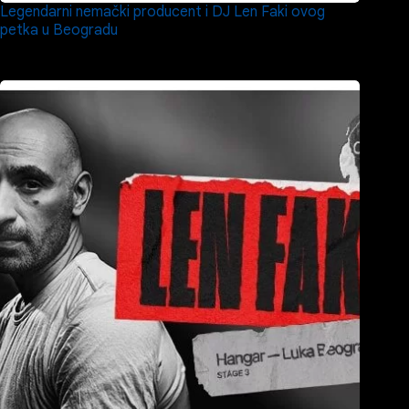
Legendarni nemački producent i DJ Len Faki ovog
petka u Beogradu