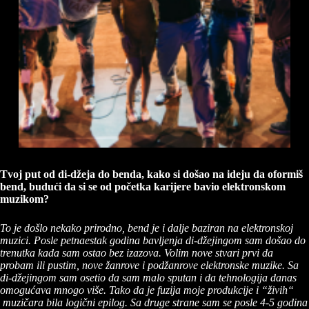
Tvoj put od di-džeja do benda, kako si došao na ideju da oformiš
bend, budući da si se od početka karijere bavio elektronskom
muzikom?
To je došlo nekako prirodno, bend je i dalje baziran na elektronskoj
muzici. Posle petnaestak godina bavljenja di-džejingom sam došao do
trenutka kada sam ostao bez izazova. Volim nove stvari prvi da
probam ili pustim, nove žanrove i podžanrove elektronske muzike. Sa
di-džejingom sam osetio da sam malo sputan i da tehnologija danas
omogućava mnogo više. Tako da je fuzija moje produkcije i “živih“
muzičara bila logični epilog. Sa druge strane sam se posle 4-5 godina