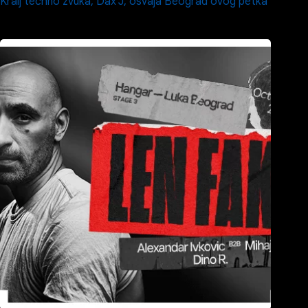
Kralj techno zvuka, Dax J, osvaja Beograd ovog petka