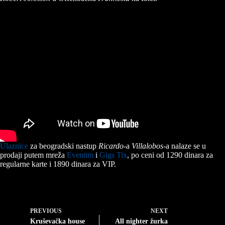
Ulaznice
za beogradski nastup
Ricardo
-a
Villalobos
-a nalaze se u
prodaji putem mreža
Eventim
i
Gigs Tix
, po ceni od 1290 dinara za
regularne karte i 1890 dinara za VIP.
PREVIOUS
NEXT
Kruševačka house
All nighter žurka