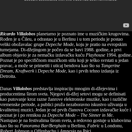
Ricardo Villalobos
planetarno je poznato ime u muzičkim krugovima.
Rođen je u Čileu, a odrastao je u Berlinu i u tom periodu je postao
veliki obožavalac grupe
Depeche Mode
, koju je pratio na evropskim
turnejama. Di-džejingom je počeo da se bavi 1988. godine, a prvi
album objavio je za nemačku izdavačku kuću
Playhouse
1994. godine.
Poznat je po specifičnom muzičkom stilu koji je teško svrstati u jedan
pravac, a može se primetiti i uticaj bendova kao što su
Tangerine
Dream
,
Kraftwerk
i
Depeche Mode
, kao i prvih tehno izdanja iz
Detroita.
Danas
Villalobos
predstavlja inspiraciju mnogim di-džejevima i
producentima širom sveta. Njegovi di-džej setovi mogu se definisati
kao putovanje kroz razne žanrove elektronske muzike, kao i različite
vremenske periode, a publici pruža nezaboravno iskustvo uživanja u
kvalitetnoj muzici. Jedan je od prvih članova
Cocoon
izdavačke kuće i
poznat je i po remiksu za
Depeche Mode
–
The Sinner in Me
.
Nastupao je na festivalima širom sveta, a redovno gostuje u klubovima
kao što su
Panorama Bar/Berghain
u Berlinu,
Fabric
u Londonu,
Robert Johnson
u Offenbachu i
Amnesia
na Ibici.