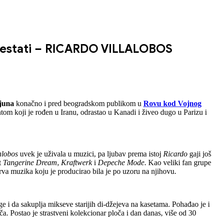
 prestati – RICARDO VILLALOBOS
 juna
konačno i pred beogradskom publikom u
Rovu kod Vojnog
tom koji je rođen u Iranu, odrastao u Kanadi i živeo dugo u Parizu i
alobos
uvek je uživala u muzici, pa ljubav prema istoj
Ricardo
gaji još
t
Tangerine Dream
,
Kraftwerk
i
Depeche Mode
. Kao veliki fan grupe
 prva muzika koju je producirao bila je po uzoru na njihovu.
e i da sakuplja mikseve starijih di-džejeva na kasetama. Pohađao je i
a. Postao je strastveni kolekcionar ploča i dan danas, više od 30