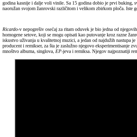
godina kasnije i dalje voli vinile. Sa 15 godina dobio je prvi buking, 
naoružan svojom žanrovski različitom i velikom zbirkom ploča. Iste g
Ricardo
-v nepogrešiv osećaj za ritam oduvek je bio jedna od njegovih
homogene setove, koji se mogu opisati kao putovanje kroz razne žanr
iskustvo uživanja u kvalitetnoj muzici, a jedan od najdužih nastupa je
producent i remikser, za šta je zaslužno njegovo eksperimentisanje zv
mnoštvo albuma, singlova,
EP
-jeva i remiksa. Njegov najpoznatiji re