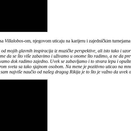
 sa
Villalobos
-om, njegovom uticaju na karijeru i zajedničkim turnejama
dna od mojih glavnih inspiracija iz muzičke perspektive, ali isto tako i u
tome da se što više zabavimo i uživamo u onome što radimo, a ne da pr
ivamo dok radimo zajedno. Uvek se zabavljamo i to stvara lepu i opušte
rom sveta sa tako sjajnom osobom. Na mene je pozitivno uticao na mnogo
 sam najviše naučio od našeg dragog Rikija je to što je važno da uvek os