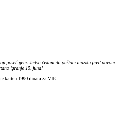
du koji posećujem. Jedva čekam da puštam muziku pred novom
tano igranje 15. juna!
ne karte i 1990 dinara za VIP.