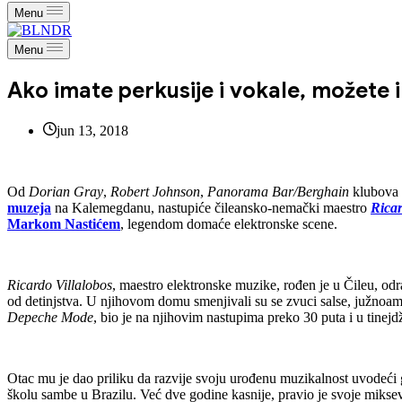
Menu
Menu
Ako imate perkusije i vokale, možete
jun 13, 2018
Od
Dorian Gray
,
Robert Johnson
,
Panorama Bar/Berghain
klubova
muzeja
na Kalemegdanu, nastupiće čileansko-nemački maestro
Ricar
Markom Nastićem
, legendom domaće elektronske scene.
Ricardo Villalobos
, maestro elektronske muzike, rođen je u Čileu, od
od detinjstva. U njihovom domu smenjivali su se zvuci salse, južnoam
Depeche Mode
, bio je na njihovim nastupima preko 30 puta i u tinejd
Otac mu je dao priliku da razvije svoju urođenu muzikalnost uvodeći g
školu sambe u Brazilu. Već dve godine kasnije, pravio je svoje mikseve