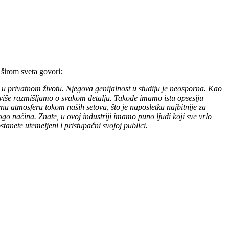
 širom sveta govori:
zor u privatnom životu. Njegova genijalnost u studiju je neosporna. Kao
eviše razmišljamo o svakom detalju. Takođe imamo istu opsesiju
nu atmosferu tokom naših setova, što je naposletku najbitnije za
 načina. Znate, u ovoj industriji imamo puno ljudi koji sve vrlo
tanete utemeljeni i pristupačni svojoj publici.