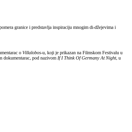
a pomera granice i predstavlja inspiraciju mnogim di-džejevima i
umentarac o
Villalobos
-u, koji je prikazan na Filmskom Festivalu u
dan dokumentarac, pod nazivom
If I Think Of Germany At Night
, u