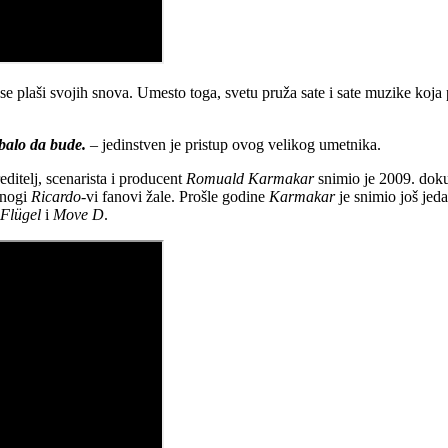
r se plaši svojih snova. Umesto toga, svetu pruža sate i sate muzike koj
ebalo da bude.
– jedinstven je pristup ovog velikog umetnika.
itelj, scenarista i producent
Romuald Karmakar
snimio je 2009. dok
mnogi
Ricardo
-vi fanovi žale. Prošle godine
Karmakar
je snimio još je
Flügel
i
Move D
.