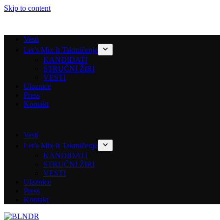
Skip to content
Vesti
Let’s Mix It Takmičenje
KANDIDATI
STRUČNI ŽIRI
VESTI
Ulaznice
Press
Kontakt
Vesti
Let’s Mix It Takmičenje
KANDIDATI
STRUČNI ŽIRI
VESTI
Ulaznice
Press
Kontakt