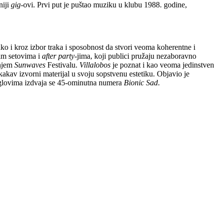
niji
gig
-ovi. Prvi put je puštao muziku u klubu 1988. godine,
ko i kroz izbor traka i sposobnost da stvori veoma koherentne i
gim setovima i
after party
-jima, koji publici pružaju nezaboravno
šnjem
Sunwaves
Festivalu.
Villalobos
je poznat i kao veoma jedinstven
akav izvorni materijal u svoju sopstvenu estetiku. Objavio je
glovima izdvaja se 45-ominutna numera
Bionic Sad
.