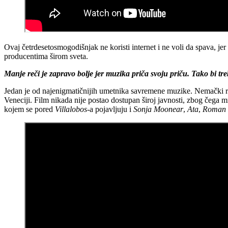
Ovaj četrdesetosmogodišnjak ne koristi internet i ne voli da spava, je
producentima širom sveta.
Manje reči je zapravo bolje jer muzika priča svoju priču. Tako bi tr
Jedan je od najenigmatičnijih umetnika savremene muzike. Nemački red
Veneciji. Film nikada nije postao dostupan široj javnosti, zbog čega 
kojem se pored
Villalobos
-a pojavljuju i
Sonja Moonear
,
Ata
,
Roman 