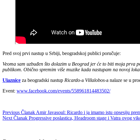
Pred svoj prvi nastup u Srbiji, beogradskoj publici poručuje:
Veoma sam uzbuđen što dolazim u Beograd jer će to biti moja prva po
publikom. Obično spremim više muzike kada nastupam na novoj lokacij
Ulaznice
za beogradski nastup
Ricardo
-a
Villalobos
-a nalaze se u pr
Event:
www.facebook.com/events/558961814483502/
Previous
Članak
Amir Javasoul: Ricardo i ja imamo istu opsesiju pre
Next
Članak
Progressive poslastica, Headroom stage i Vatra ovog vi