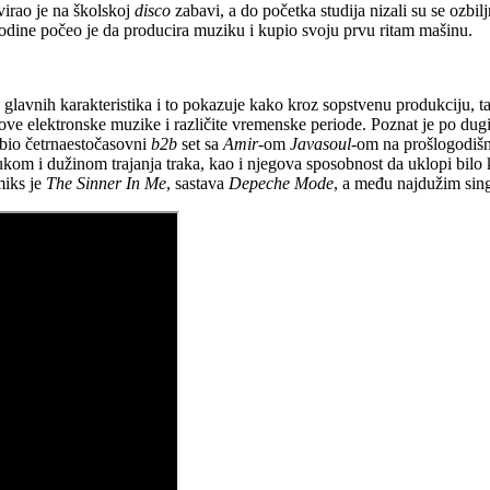
svirao je na školskoj
disco
zabavi, a do početka studija nizali su se ozbilj
odine počeo je da producira muziku i kupio svoju prvu ritam mašinu.
 glavnih karakteristika i to pokazuje kako kroz sopstvenu produkciju, ta
ove elektronske muzike i različite vremenske periode. Poznat je po du
 bio četrnaestočasovni
b2b
set sa
Amir
-om
Javasoul
-om na prošlogodi
ukom i dužinom trajanja traka, kao i njegova sposobnost da uklopi bilo k
miks je
The Sinner In Me
, sastava
Depeche Mode
, a među najdužim sin