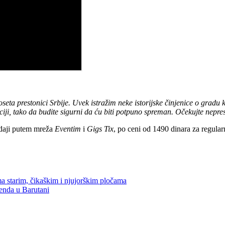
seta prestonici Srbije. Uvek istražim neke istorijske činjenice o gra
i, tako da budite sigurni da ću biti potpuno spreman. Očekujte nepres
odaji putem mreža
Eventim
i
Gigs Tix
, po ceni od 1490 dinara za regular
ma starim, čikaškim i njujorškim pločama
kenda u Barutani