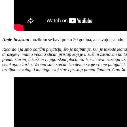
Amir Javasoul
muzikom se bavi preko 20 godina, a o svojoj saradnji
Ricardo i ja smo odlični prijatelji, što je najbitnije. On je takođe je
di-džejevi imamo veoma sličan pristup koji je u suštini zasnovan na 
prema starim, čikaškim i njujorškim pločama. Iz svih ovih razloga už
celokupnu žurku. Veoma sam srećan što delim svoje vreme putujući ši
ozbiljno shvataju i menjaju svoj stav i pristup prema ljudima. Ono što