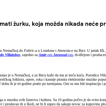
 imati žurku, koja možda nikada neće
 u Nemačkoj do
Fabric
-a u Londonu i
Amnesia
-e na Ibici. U petak
15.
do Villalobos
, zajedno sa
Amir
-om
Javasoul
-om
, di-džejom i producen
rastao je u Nemačkoj, a za Ibicu kaže da mu je treća kuća. Porodica
Vill
eričkog folklora, opere, roka i kasnije pionira elektronske muzike popu
ž dobu ih je tri godine pratio po turnejama. Oni su mu bili inspiracija i
a u muziku svih žanrova i kultura. Sa 10 godina počeo je da svira kong
 i prodavao ih u školi, ne bi li uspeo da sakupi novac za kupovinu ploč