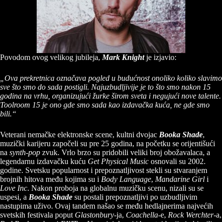
Povodom ovog velikog jubileja,
Mark Knight
je izjavio:
„Ova prekretnica označava pogled u budućnost onoliko koliko slavimo
sve što smo do sada postigli. Najuzbudljivije je to što smo nakon 15
godina na vrhu, organizujući žurke širom sveta i negujući nove talente.
Toolroom 15 je ono gde smo sada kao izdavačka kuća, ne gde smo
bili.“
Veterani nemačke elektronske scene, kultni dvojac
Booka Shade
,
muzički karijeru započeli su pre 25 godina, na početku se orijentišući
na
synth-pop
zvuk. Vrlo brzo su pridobili veliki broj obožavalaca, a
legendarnu izdavačku kuću
Get Physical Music
osnovali su 2002.
godine. Svetsku popularnost i prepoznatljivost stekli su stvaranjem
brojnih hitova među kojima su i
Body Language
,
Mandarine Girl
i
Love Inc
. Nakon proboja na globalnu muzičku scenu, nizali su se
uspesi, a
Booka Shade
su postali prepoznatljivi po uzbudljivim
nastupima uživo. Ovaj tandem našao se među hedlajnerima najvećih
svetskih festivala poput
Glastonbury
-ja,
Coachella
-e,
Rock Werchter
-a,