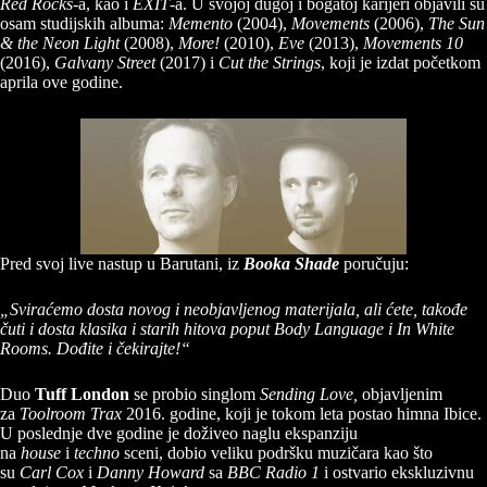
Red Rocks
-a, kao i
EXIT
-a. U svojoj dugoj i bogatoj karijeri objavili su
osam studijskih albuma:
Memento
(2004),
Movements
(2006),
The Sun
& the Neon Light
(2008),
More!
(2010),
Eve
(2013),
Movements 10
(2016),
Galvany Street
(2017) i
Cut the Strings
, koji je izdat početkom
aprila ove godine.
Pred svoj live nastup u Barutani, iz
Booka Shade
poručuju:
„Sviraćemo dosta novog i neobjavljenog materijala, ali ćete, takođe
čuti i dosta klasika i starih hitova poput Body Language i In White
Rooms. Dođite i čekirajte!“
Duo
Tuff London
se probio singlom
Sending Love
,
objavljenim
za
Toolroom Trax
2016. godine, koji je tokom leta postao himna Ibice.
U poslednje dve godine je doživeo naglu ekspanziju
na
house
i
techno
sceni, dobio veliku podršku muzičara kao što
su
Carl Cox
i
Danny Howard
sa
BBC Radio 1
i ostvario ekskluzivnu