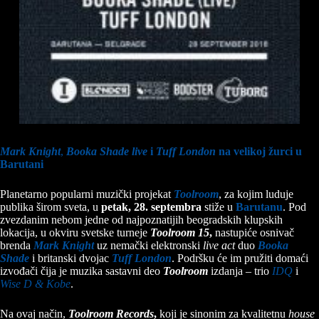
Mark Knight
,
Booka Shade live
i
Tuff London
na velikoj žurci u
Barutani
Planetarno popularni muzički projekat
Toolroom
, za kojim luduje
publika širom sveta, u
petak, 28. septembra
stiže u
Barutanu
. Pod
zvezdanim nebom jedne od najpoznatijih beogradskih klupskih
lokacija, u okviru svetske turneje
Toolroom 15
,
nastupiće osnivač
brenda
Mark Knight
uz nemački elektronski
live act
duo
Booka
Shade
i britanski dvojac
Tuff London
. Podršku će im pružiti domaći
izvođači čija je muzika sastavni deo
Toolroom
izdanja – trio
IDQ
i
Wise D & Kobe
.
Na ovaj način,
Toolroom Records
,
koji je sinonim za kvalitetnu
house