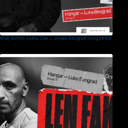
Kralj techno zvuka, Dax J, osvaja Beograd ovog petka