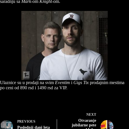
saradnju sa
Mark
-om
Knight
-om.
Ulaznice su u prodaji na svim
Eventim
i
Gigs Tix
prodajnim mestima
po ceni od 890 rsd i 1490 rsd za VIP.
NEXT
Otvaranje
PREVIOUS
jubilarne pete
Poslednji dani leta