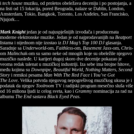
i
tech house
muziku, od proletos obeležava deceniju i po postojanja, a
na listi od 15 lokacija, pored Beograda, nalaze se Dablin, London,
Amsterdam, Tokio, Bangkok, Toronto, Los Anđeles, San Francisko,
Njujork…
Mark Knight
jedan je od najuspješnijih izvođača i producenata
moderne elektronske muzike. Jedan je od najprodavanijih na
Beatport
listama i nijednom nije izostao iz
DJ Mag’s Top 100 DJ
glasanja.
Saradnje sa
Underworld
-om,
Faithless
-om,
Baseme
nt Jaxx
-om,
Chris
-
om
Malinchak
-om su samo neke od mnogih koje su obeležile njegovo
muzičko nasleđe. U karijeri dugoj skoro dve decenije pokazao je
veoma redak talenat u muzičkoj industriji. Iza sebe ima brojne hitove,
među kojima su
Downpipe
,
Beautiful World,
Nothing Matters
,
Second
Story
i remiksi pesama
Man With The Red Face
i
You’ve Got
The
Love
. Velika potvrda njegovog nepogrešivog muzičkog ukusa je i
podatak da njegov
Toolroom
TV i radijski program mesečno sluša više
od 16 miliona ljudi iz celog sveta, kao i
Grammy
nominacija za rad na
albumu
The End
sastava
Black Eyed Peas
.