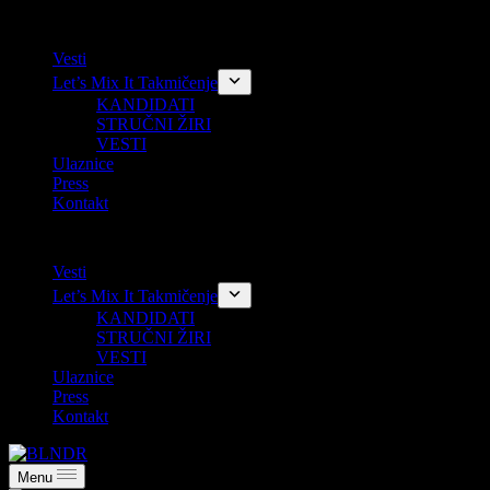
Skip
Vesti
to
Let’s Mix It Takmičenje
content
KANDIDATI
STRUČNI ŽIRI
VESTI
Ulaznice
Press
Kontakt
Vesti
Let’s Mix It Takmičenje
KANDIDATI
STRUČNI ŽIRI
VESTI
Ulaznice
Press
Kontakt
Menu