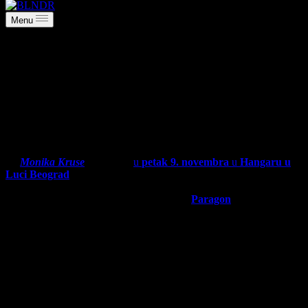
Menu
Nemačka techno diva Monika Kruse
vraća se u Beograd
oktobar 10, 2018
Techno
ikona, di-džej, producent i vlasnica izdavačke kuće
Terminal
M
,
Monika Kruse
, nastupiće
u
petak 9. novembra
u
Hangaru u
Luci Beograd
(Žorža Klemansoa 37). Te večeri, podršku će joj
pružiti
Ilija Djoković
, jedno od najaktuelnijih i najtraženijih imena
domaće
techno
scene, kao i di-džej dvojac
Paragon
(Bažalac &
Račić).
Monika Kruse
je dugogodišnji sinonim za
techno
. Nakon 25 godina
uspešne karijere i dalje se smatra jednom od najbitnijih i najvećih
nemačkih di-džejeva svetske elektronske scene. Dugogodišnje
prisustvo u elektronskoj muzici potvrda je velikog talenta,
posvećenosti i di-džej veština. Još u ranom detinjstvu počela je da
svira klavir, te je ljubav prema muzici s godinama rasla, kao i njen