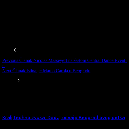
Me On“ i „So Good“ koje su bile vrhunac njenog debija na
BBC
Radio 1
Essential Mix
-u koji važi širom sveta za jedan od najbitnijih
momenata u njenoj karijeri.
Iako je već četvrt veka na sceni, ova Nemica i dalje ima jasnu viziju
muzike i zato njeni nastupi često odvode u bezvremensko putovanje
zvukom. Kvalitet od kojeg ne odustaje i savršeno miksovanje učinili
su je jednim od najtraženijih di-džejeva.
Previous
Članak
Nicolas Masseyeff na šestom Central Dance Event-
u
Next
Članak
Istina je: Marco Carola u Beogradu
Povezane Vesti
Kralj techno zvuka, Dax J, osvaja Beograd ovog petka