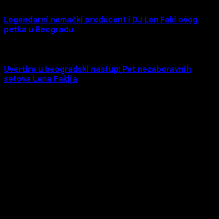
Legendarni nemački producent i DJ Len Faki ovog
petka u Beogradu
Uvertira u beogradski nastup: Pet nezaboravnih
setova Lena Fakija
Copyright © 2026
BLNDR