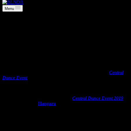
Menu
Central Dance Event 2019: prvi
kompleti ulaznica u prodaji po promo
ceni
oktobar 18, 2018
Ograničen kontingent kompleta ulaznica, za šesto izdanje
Central
Dance Event
-a nalazi se u prodaji putem mreža
Eventim
i
Gigstix
,
po promotivnoj ceni od
2790 dinara
za parter i
3990
dinara
za VIP
sektor.
Četvorodnevni novogodišnji maraton
Central Dance Event 2019
koji će se održati u
Hangaru
u Luci Beograd
(Žorža Klemansoa
39) u periodu od
29. decembra do 1. januara
donosi svim
ljubiteljima klupskog zvuka vrhunsku zabavu i nezaboravan provod,
nastupe svetskih zvezda elektronske scene, kao i najboljih i
najtraženijih domaćih izvođača, nesvakidašnji vizuelni doživljaj i
kvalitetnu produkciju.