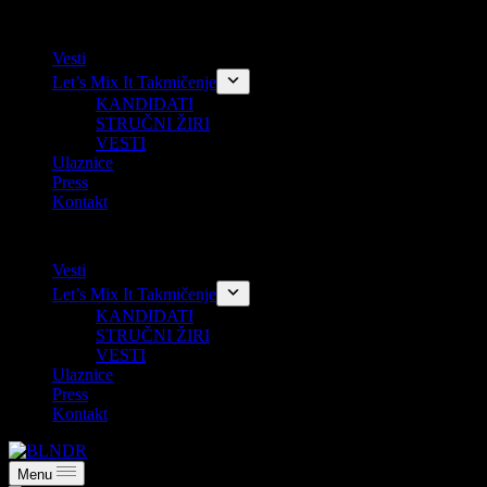
Skip
Vesti
to
Let’s Mix It Takmičenje
content
KANDIDATI
STRUČNI ŽIRI
VESTI
Ulaznice
Press
Kontakt
Vesti
Let’s Mix It Takmičenje
KANDIDATI
STRUČNI ŽIRI
VESTI
Ulaznice
Press
Kontakt
Menu