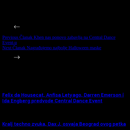
MORE INFO SOON!!!
STAY TUNED!!!
Previous
Članak
Khen nas ponovo zabavlja na Central Dance
Event-u
Next
Članak
Nagrađujemo najbolje Halloween maske
Povezane Vesti
Felix da Housecat, Anfisa Letyago, Darren Emerson i
Ida Engberg predvode Central Dance Event
Kralj techno zvuka, Dax J, osvaja Beograd ovog petka