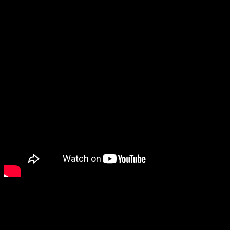
vama.”
Alan Fitzpatrick od anderground
techno izvođača do globalog
headliner-a