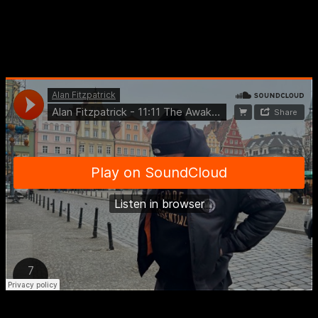
Novi EP „11:11 The Awakening“
Alan Fitzpatrick
je krajem januara objavio svoje najveće izdanje do
sada – novi EP pod nazivom „11:11 The Awakening“, za sopstvenu
izdavačku kuću.