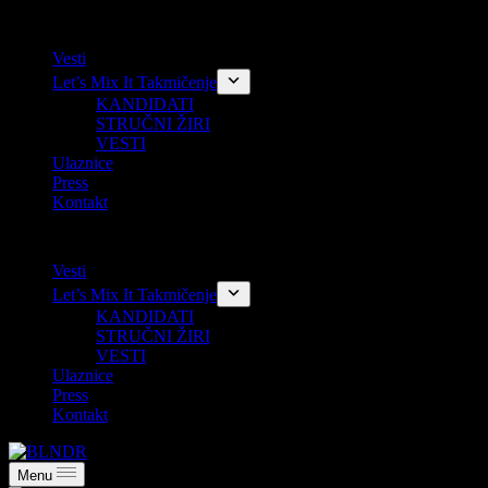
Skip
Vesti
to
Let’s Mix It Takmičenje
content
KANDIDATI
STRUČNI ŽIRI
VESTI
Ulaznice
Press
Kontakt
Vesti
Let’s Mix It Takmičenje
KANDIDATI
STRUČNI ŽIRI
VESTI
Ulaznice
Press
Kontakt
Menu