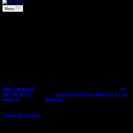
Menu
Alan Fitzpatrick obećava ludu žurku
ovog petka u Hangaru
februar 5, 2019
Alan Fitzpatrick
– di-džej, producent i vlasnik izdavačke kuće
We
Are The Brave
, nastupiće u
petak 8. februara
u
Hangaru u Luci
Beograd
, u produkciji
Blender
. Te večeri, na bini će mu se
pridružiti
Peter Portman,
najmlađi domaći predstavnik na svetskom
takmičenju
Burn Residency
održanom na Ibizi i di-džej dvojac
Timmy Mendeljejev
b2b CWTCH
, predvodnici
Oscillate
muzičkog
koncepta.