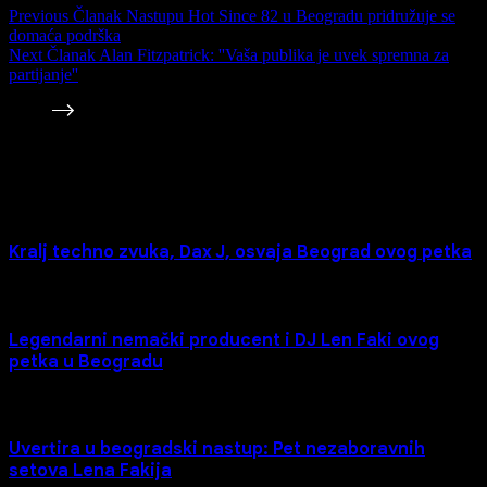
Previous
Članak
Nastupu Hot Since 82 u Beogradu pridružuje se
domaća podrška
Next
Članak
Alan Fitzpatrick: ''Vaša publika je uvek spremna za
partijanje''
Povezane Vesti
Kralj techno zvuka, Dax J, osvaja Beograd ovog petka
Legendarni nemački producent i DJ Len Faki ovog
petka u Beogradu
Uvertira u beogradski nastup: Pet nezaboravnih
setova Lena Fakija