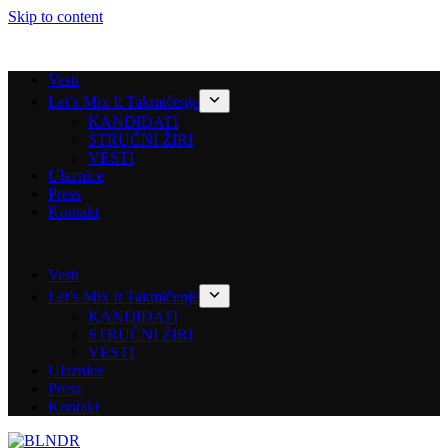
Skip to content
Vesti
Let’s Mix It Takmičenje
KANDIDATI
STRUČNI ŽIRI
VESTI
Ulaznice
Press
Kontakt
Vesti
Let’s Mix It Takmičenje
KANDIDATI
STRUČNI ŽIRI
VESTI
Ulaznice
Press
Kontakt