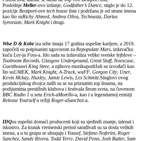
Poslednje
Meller
-ovo izdanje,
Godfather’s Dance
, stiglo je do 12.
pozicije
Beatport
-ove
tech house
liste i podržana je od strane imena
kao što su
Richy Ahmed
,
Andrea Oliva
,
Technasia
,
Darius
Syrossian
,
Mark Knight
i drugi.
Wise D & Kobe
iza sebe imaju 17 godina uspešne karijere, a 2019.
započeli su potpisanim ugovorom za
Repopulate Mars
, izdavačku
kuću
Lee
-ja
Foss
-a. Ido sada su izdavaliza velike svetske lejblove –
Toolroom Records
,
Glasgow Underground
,
Great Stuff
,
Noexcuse
,
Guesthouse
i
King Stree
, a njihovu muzikupodržali su izvođači kao
što su
UMEK
,
Mark Knight
,
A-Track
,
waFF
,
Gorgon City
,
Uner
,
Kevin Mckay
,
Huxley
,
Jamie Lewis
,
Les Schmitz
.Singlovi ovog
produkcijskog dvojca našli su se na priznatim top listama, na
podijumima prestižnih klubova i festivala širom sveta, na čuvenom
BBC Radio 1
u setu
Erick
-a
Morello
-a, kao i u legendarnoj emisiji
Release Yourself
u režiji
Roger
-a
Sanchez
-a.
IDQ
su uspešni domaći producenti koji su sjedinili znanje, talenat i
iskustvo. Za kratak vremenski period sarađivali su sa dosta velikih
imena, a u tu grupu se ubrajaju i
Yousef
,
Stefano Noferini
,
Roger
Sanchez
,
Sandy Rivera
,
Todd Terry
,
David Penn
,
Josh Butler
,
Sam