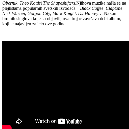
Obernik
,
Theo Kottis
i
The Shapeshifters
.Njihova muzika našla se na
plejlistama popularnih svetskih izvođača –
Black Coffee
,
Claptone
,
Nick Warren
,
Gorgon City
,
Mark Knight
,
DJ Harvey
… Nakon
brojnih singlova koje su objavili, ovaj trojac završava debi album,
koji je najavljen za leto ove godine.