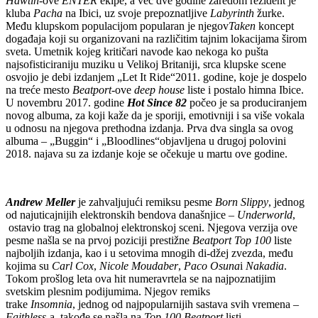
Hawtin
-ove
ENTER
ekipe, a već dve godine zaredom rezident je
kluba
Pacha
na Ibici, uz svoje prepoznatljive
Labyrinth
žurke.
Među klupskom populacijom popularan je njegov
Taken
koncept
događaja koji su organizovani na različitim tajnim lokacijama širom
sveta. Umetnik kojeg kritičari navode kao nekoga ko pušta
najsofisticiraniju muziku u Velikoj Britaniji, srca klupske scene
osvojio je debi izdanjem „Let It Ride“2011. godine, koje je dospelo
na treće mesto
Beatport
-ove
deep house
liste i postalo himna Ibice.
U novembru 2017. godine
Hot Since 82
počeo je sa produciranjem
novog albuma, za koji kaže da je sporiji, emotivniji i sa više vokala
u odnosu na njegova prethodna izdanja. Prva dva singla sa ovog
albuma – „Buggin“ i „Bloodlines“objavljena u drugoj polovini
2018. najava su za izdanje koje se očekuje u martu ove godine.
Andrew Meller
je zahvaljujući remiksu pesme
Born Slippy
, jednog
od najuticajnijih elektronskih bendova današnjice –
Underworld
,
ostavio trag na globalnoj elektronskoj sceni. Njegova verzija ove
pesme našla se na prvoj poziciji prestižne
Beatport Top 100
liste
najboljih izdanja, kao i u setovima mnogih di-džej zvezda, među
kojima su
Carl Cox
,
Nicole Moudaber
,
Paco Osuna
i
Nakadia
.
Tokom prošlog leta ova hit numeravrtela se na najpoznatijim
svetskim plesnim podijumima. Njegov remiks
trake
Insomnia
, jednog od najpopularnijih sastava svih vremena –
Faithless
-a, takođe se našla na
Top 100 Beatport
listi.