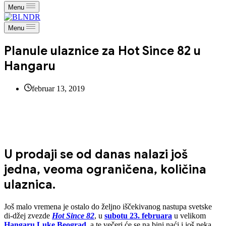
Menu
Menu
Planule ulaznice za Hot Since 82 u
Hangaru
februar 13, 2019
U prodaji se od danas nalazi još
jedna, veoma ograničena, količina
ulaznica.
Još malo vremena je ostalo do željno iščekivanog nastupa svetske
di-džej zvezde
Hot Since 82
, u
subotu 23. februara
u velikom
Hangaru Luke Beograd
, a te večeri će se na bini naći i još neka