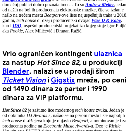
domaćoj publici dobro poznata imena. To su
Andrew Meller
, jedan
od naših najboljih producenata elektronske muzike, čije se izdanje
našlo na trećem mestu
Beatport
-ove liste najuspešnijih traka u 2018.
godini,
tech house
di-džej i producentski dvojac
Wise D & Kobe
,
kao i
IDQ
, uspešni producentski projekat iza kojeg stoje Igor Puljić
aka
Pookie
, Alex Milićević i Dragan Ražić.
Vrlo ograničen kontingent
ulaznica
za nastup
Hot Since 82
, u produkciji
Blender
, nalazi se u prodaji širom
Ticket Vision
i
Gigstix
mreža, po ceni
od 1490 dinara za parter i 1990
dinara za VIP platformu.
Hot Since 82
je zaštitno lice modernog
tech house
zvuka. Jedan je
od dobitnika
DJ Awards
-a, našao se na prvom mestu liste najboljih
tech house
di-džejeva koju je objavio
Beatport
, a nominovan je i za
producenta godine na
Electronic Music Awards
-u. Deo je
Richie