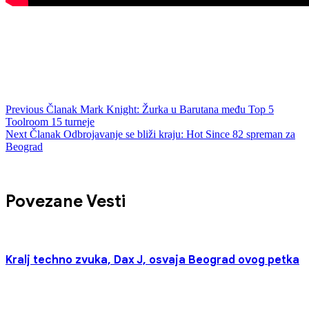
Previous
Članak
Mark Knight: Žurka u Barutana među Top 5
Toolroom 15 turneje
Next
Članak
Odbrojavanje se bliži kraju: Hot Since 82 spreman za
Beograd
Povezane Vesti
Kralj techno zvuka, Dax J, osvaja Beograd ovog petka