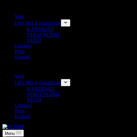
Skip
Vesti
to
Let’s Mix It Takmičenje
content
KANDIDATI
STRUČNI ŽIRI
VESTI
Ulaznice
Press
Kontakt
Vesti
Let’s Mix It Takmičenje
KANDIDATI
STRUČNI ŽIRI
VESTI
Ulaznice
Press
Kontakt
Menu