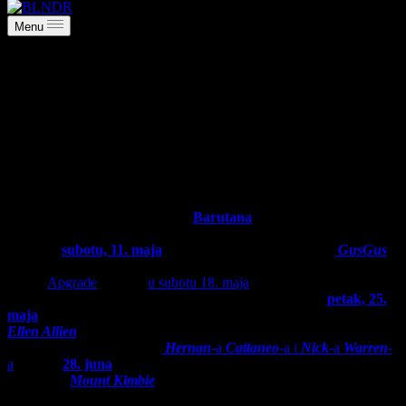
Menu
Vreme je za novu sezonu Barutane
april 10, 2019
Kultni beogradski open-air klub
Barutana
, koji se nalazi u
prelepom ambijentu ispod bedema Beogradske tvrđave, otvara letnju
sezonu u
subotu, 11. maja
koncertom islandske atrakcije
GusGus
,
poznatim majstorima plesne elektronike. Nedelju dana kasnije, u
okviru
Apgrade
serijala,
u subotu 18. maja
, slušaćemo nove zvezde
Afterlife koncepta, duo Mathame, kao i Radio Slave. U
petak, 25.
maja
klaberi će imati priliku da čuju heroinu berlinske tehno scene,
Ellen Allien
.
Petak, 7. jun
rezervisan je za tradicionalni nastup
veterana
progressive
zvuka
Hernan
-a
Cattaneo
-a i
Nick
-a
Warren
-
a
, dok će
28. juna
prvi put u Beogradu nastupiti pioniri
post-
dubstep
-a,
Mount Kimbie
, uticajan elektronski dvojac iz Londona.