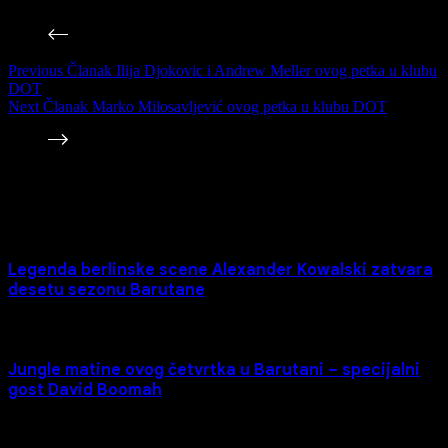
Previous
Članak
Ilija Djokovic i Andrew Meller ovog petka u klubu
DOT
Next
Članak
Marko Milosavljević ovog petka u klubu DOT
Povezane Vesti
Legenda berlinske scene Alexander Kowalski zatvara
desetu sezonu Barutane
Jungle matine ovog četvrtka u Barutani – specijalni
gost David Boomah