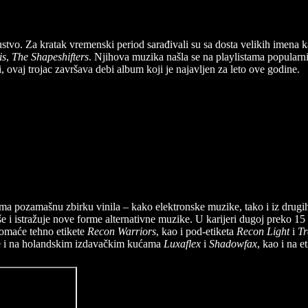
kustvo. Za kratak vremenski period sarađivali su sa dosta velikih imena 
is
,
The Shapeshifters
. Njihova muzika našla se na playlistama popularn
, ovaj trojac završava debi album koji je najavljen za leto ove godine.
ima pozamašnu zbirku vinila – kako elektronske muzike, tako i iz drugih
iše i istražuje nove forme alternativne muzike. U karijeri dugoj preko 
domaće tehno etikete
Recon Warriors
, kao i pod-etiketa
Recon Light
i
Tr
je i na holandskim izdavačkim kućama
Luxaflex
i
Shadowfax
, kao i na e