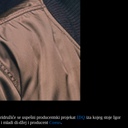
ridružiće se uspešni producentski projekat
IDQ
iza kojeg stoje Igor
i i mladi di-džej i producent
Coeus
.