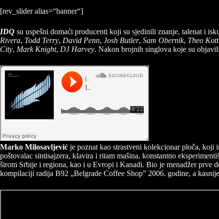
[rev_slider alias=“banner“]
IDQ
su uspešni domaći producenti koji su sjedinili znanje, talenat i is
Rivera
,
Todd Terry
,
David Penn
,
Josh Butler
,
Sam Obernik
,
Theo Kott
City
,
Mark Knight
,
DJ Harvey
. Nakon brojnih singlova koje su objavili
Marko Milosavljević
je poznat kao strastveni kolekcionar ploča, koji 
poštovalac sintisajzera, klavira i ritam mašina, konstantno eksperiment
širom Srbije i regiona, kao i u Evropi i Kanadi. Bio je menadžer prve 
kompilaciji radija B92 „Belgrade Coffee Shop” 2006. godine, a kasni