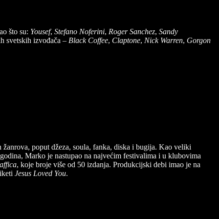
kao što su:
Yousef
,
Stefano Noferini
,
Roger Sanchez
,
Sandy
ih svetskih izvođača –
Black Coffee
,
Claptone
,
Nick Warren
,
Gorgon
 žanrova, poput džeza, soula, fanka, diska i bugija. Kao veliki
15 godina, Marko je nastupao na najvećim festivalima i u klubovima
affica
, koje broje više od 50 izdanja. Produkcijski debi imao je na
tiketi
Jesus Loved You
.