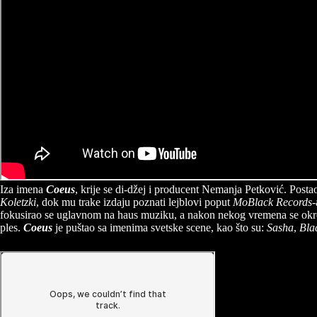
Iza imena
Coeus
, krije se di-džej i producent Nemanja Petković. Posta
Koletzki
, dok mu trake izdaju poznati lejblovi poput
MoBlack Records
-
fokusirao se uglavnom na haus muziku, a nakon nekog vremena se okrenu
ples.
Coeus
je puštao sa imenima svetske scene, kao što su:
Sasha
,
Bla