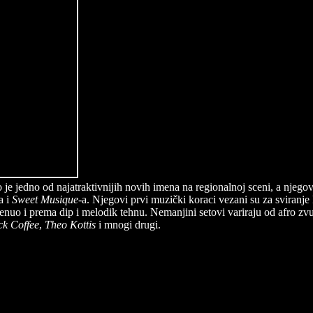
o je jedno od najatraktivnijih novih imena na regionalnoj sceni, a njego
a i
Sweet Musique
-a. Njegovi prvi muzički koraci vezani su za sviranj
o i prema dip i melodik tehnu. Nemanjini setovi variraju od afro zvuka
ck Coffee
,
Theo Kottis
i mnogi drugi.