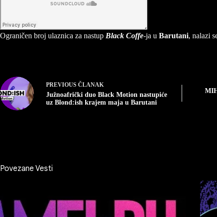
Ograničen broj ulaznica za nastup
Black Coffe
-ja u
Barutani
, nalazi 
PREVIOUS
ČLANAK
MI
Južnoafrički duo Black Motion nastupiće
uz Blond:ish krajem maja u Barutani
Povezane Vesti