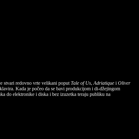
ve stvari redovno vrte velikani poput
Tale of Us
,
Adriatique
i
Oliver
e klavira. Kada je počeo da se bavi produkcijom i di-džejingom
 do elektronike i diska i bez izuzetka teraju publiku na