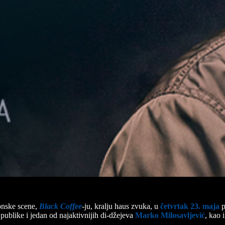
onske scene,
Black Coffee
-ju, kralju haus zvuka, u
četvrtak 23. maja
p
publike i jedan od najaktivnijih di-džejeva
Marko Milosavljević
, kao 