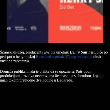
Španski di-džej, producent i
live act
umetnik
Henry Saiz
nastupiće po
prvi put u beogradskoj
Barutani
u
petak 27. septembra
, u okviru
vikenda zatvaranja.
Domaća publika imala je prilike da se upozna sa
Saiz
-ovom
produkcijom kroz dva neverovatna
live
nastupa sa bendom, koje je
imao tokom prethodne dve godine u Beogradu.