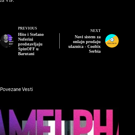
za VIP.
PREVIOUS
NEXT
Hito i Stefano
Novi sistem za
Noferini
onlajn prodaju
predstavljaju
ulaznica - Cooltix
SpinOFF u
Serbia
Barutani
Povezane Vesti