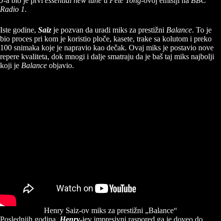
J
-a bio je prvi
essential new tune
u
Pete Tong
-ovoj emisiji na
BBC
Radio 1
.
Iste godine,
Saiz
je pozvan da uradi miks za prestižni
Balance
. To je
bio proces pri kom je koristio ploče, kasete, trake sa kolutom i preko
100 snimaka koje je napravio kao dečak. Ovaj miks je postavio nove
repere kvaliteta, dok mnogi i dalje smatraju da je baš taj miks najbolji
koji je
Balance
objavio.
Henry Saiz-ov miks za prestižni „Balance“
Poslednjih godina,
Henry
-jev impresivni raspored ga je doveo do