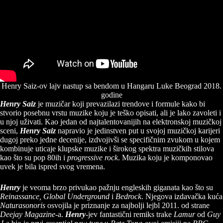
Henry Saiz-ov lajv nastup sa bendom u Hangaru Luke Beograd 2018.
godine
Henry Saiz
je muzičar koji prevazilazi trendove i formule kako bi
stvorio posebnu vrstu muzike koju je teško opisati, ali je lako zavoleti i
u njoj uživati. Kao jedan od najtalentovanijih na elektronskoj muzičkoj
sceni,
Henry Saiz
napravio je jedinstven put u svojoj muzičkoj karijeri
dugoj preko jedne decenije, izdvojivši se specifičnim zvukom u kojem
kombinuje uticaje klupske muzike i širokog spektra muzičkih stilova
kao što su pop 80ih i
progressive rock
. Muzika koju je komponovao
uvek je bila ispred svog vremena.
Henry
je veoma brzo privukao pažnju engleskih giganata kao što su
Reinassance, Global Underground
i
Bedrock
. Njegova izdavačka kuća
Naturasonoris
osvojila je priznanje za najbolji lejbl 2011. od strane
Deejay Magazine
-a.
Henry
-jev fantastični remiks trake
Lamur
od
Guy