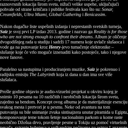
raznovrsnih lokacija širom sveta, nižući velike uspehe, uključujući
pohvale od strane kritičara i publike festivala kao što su:
Sonar,
Creamfields, Ultra Miami, Global Gathering
i
Benicassim
.
Nakon dugačke liste uspešnih izdanja i neprestanih svetskih turneja,
Saiz
je svoj prvi LP izdao 2013. godine i nazvao ga
Reality is for those
who are not strong enough to confront their dreams
. Album je oličenje
dvogodišnjeg rada u studiju i sadrži 17 numera koje uvlače slušaoca i
vode ga na putovanje kroz
Henry
-jevo tumačenje elektronike –
slušanje koje će vrlo moguće iznenaditi kako postojeće, tako i njegove
nove fanove.
Paralelno sa nastupima i produciranjem muzike,
Saiz
je pokrenuo i
radijsku emisiju
The Labyrinth
koja iz dana u dan ima sve više
slušalaca.
Prošle godine objavio je audio-vizuelni projekat u okviru kojeg je
snimio 10 pesama na 10 različitih i neobičnih lokacija širom sveta,
zajedno sa bendom. Koncept ovog albuma je da materijalizuje esenciju
svakog mesta i pretvori je u pesmu. Neke od avantura na tom
putovanju su bile snimanje zvuka sintisajzera unutar piramida u Egiptu,
komponovanje teme tokom šetnje nacionalnim parkom u kome raste
neobično Džošua drvo, pravljenje pesme u Tokiju uz pomoć virtuelnih
pevača, sviranje bubnjeva u vulkanskim pećinama na ostrvu Lanzarote