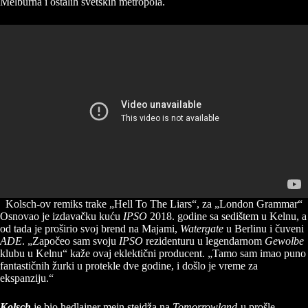
Melburna i ostalih svetskih metropola.
Kolsch-ov remiks trake „Hell To The Liars“, za „London Grammar“
Osnovao je izdavačku kuću
IPSO
2018. godine sa sedištem u Kelnu, a
od tada je proširio svoj brend na Majami,
Watergate
u Berlinu i čuveni
ADE
. „Započeo sam svoju
IPSO
rezidenturu u legendarnom
Gewolbe
klubu u Kelnu“ kaže ovaj eklektični producent. „Tamo sam imao puno
fantastičnih žurki u protekle dve godine, i došlo je vreme za
ekspanziju.“
Kolsch
je bio hedlajner mejn stejdža na
Tomorrowland
-u prošle