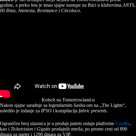
godine, a preko leta je imao sjajne nastupe na Ibici u klubovima
ANTS
,
Hi Ibiza
,
Amnesia
,
Resistance
i
Circoloco
.
Kolsch na Tomorrowland-u
Nakon sjajne saradnje sa legendarnim
Sasha
-om na „The Lights“,
usledilo je izdanje za
IPSO
i kompilacija
fabric presents
.
Ograničen broj ulaznica je u prodaji putem onlajn platforme
Cooltix
,
kao i
Ticketvision
i
Gigstix
prodajnih mreža, po promo ceni od 890
dinara za parter i 1290 dinara za VIP.