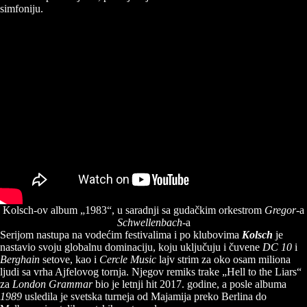
simfoniju.
Kolsch-ov album „1983“, u saradnji sa gudačkim orkestrom
Gregor
-a
Schwellenbach
-a
Serijom nastupa na vodećim festivalima i po klubovima
Kolsch
je
nastavio svoju globalnu dominaciju, koju uključuju i čuvene
DC 10
i
Berghain
setove, kao i
Cercle Music
lajv strim za oko osam miliona
ljudi sa vrha Ajfelovog tornja. Njegov remiks trake „Hell to the Liars“
za
London Grammar
bio je letnji hit 2017. godine, a posle albuma
1989
usledila je svetska turneja od Majamija preko Berlina do