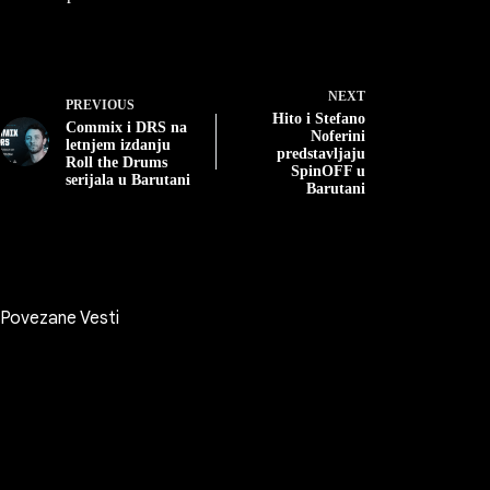
NEXT
PREVIOUS
Hito i Stefano
Commix i DRS na
Noferini
letnjem izdanju
predstavljaju
Roll the Drums
SpinOFF u
serijala u Barutani
Barutani
Povezane Vesti