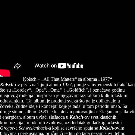
Kolsch – „All That Matters“ sa albuma „1977“
Kolsch
-ov prvi značajniji album
1977
, pun je vanvremenskih traka kao
što su „Loreley“, „Opa“, „Oma“ i „Goldfich“, i označava godinu
njegovog rođenja i inspirisan je njegovim raznolikim kulturološkim
odrastanjem. Taj album je produkt svega što ga je oblikovalo u
čoveka, čudne ideje i koncepti koje je tada, u tom periodu imao. Sa
druge strane, album
1983
je inspirisan putovanjima. Elegantan, slikovit
i energičan, album uvlači slušaoca u
Kolsch
-ov svet klasičnih
kompozicija i modernih zvukova, uz dodatak gudačkog orkestra
Gregor
-a
Schwellenbach
-a koji se savršeno spaja sa
Kolsch
-ovim
bitovima i perkusijama, pružajući jednu do tada nezamislivu tehno