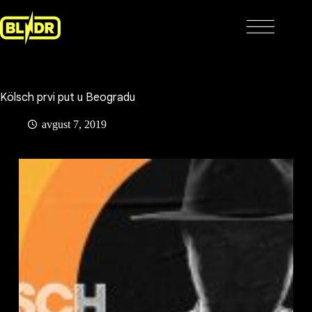
Skip
to
content
Kölsch prvi put u Beogradu
avgust 7, 2019