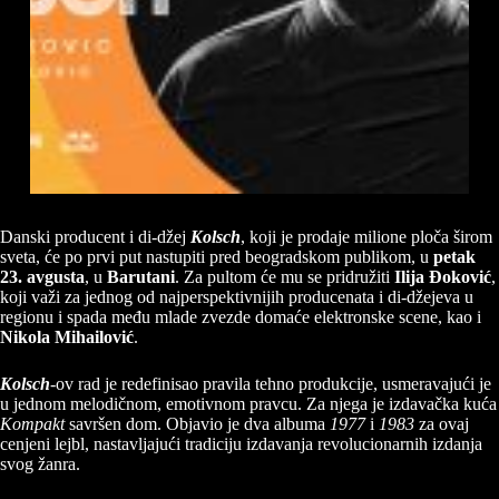
Danski producent i di-džej
Kolsch
, koji je prodaje milione ploča širom
sveta, će po prvi put nastupiti pred beogradskom publikom, u
petak
23. avgusta
, u
Barutani
. Za pultom će mu se pridružiti
Ilija Đoković
,
koji važi za jednog od najperspektivnijih producenata i di-džejeva u
regionu i spada među mlade zvezde domaće elektronske scene, kao i
Nikola Mihailović
.
Kolsch
-ov rad je redefinisao pravila tehno produkcije, usmeravajući je
u jednom melodičnom, emotivnom pravcu. Za njega je izdavačka kuća
Kompakt
savršen dom. Objavio je dva albuma
1977
i
1983
za ovaj
cenjeni lejbl, nastavljajući tradiciju izdavanja revolucionarnih izdanja
svog žanra.