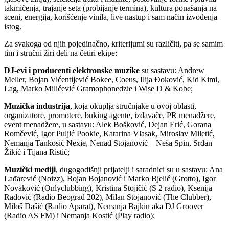
takmičenja, trajanje seta (probijanje termina), kultura ponašanja na
sceni, energija, korišćenje vinila, live nastup i sam način izvođenja
istog.
Za svakoga od njih pojedinačno, kriterijumi su različiti, pa se samim
tim i stručni žiri deli na četiri ekipe:
DJ-evi i producenti elektronske muzike
su sastavu: Andrew
Meller, Bojan Vićentijević Bokee, Coeus, Ilija Đoković, Kid Kimi,
Lag, Marko Milićević Gramophonedzie i Wise D & Kobe;
Muzička industrija
, koja okuplja stručnjake u ovoj oblasti,
organizatore, promotere, buking agente, izdavače, PR menadžere,
event menadžere, u sastavu: Alek Bošković, Dejan Erić, Gorana
Romčević, Igor Puljić Pookie, Katarina Vlasak, Miroslav Miletić,
Nemanja Tankosić Nexie, Nenad Stojanović – Neša Spin, Srđan
Žikić i Tijana Ristić;
Muzički mediji
, dugogodišnji prijatelji i saradnici su u sastavu: Ana
Lađarević (Noizz), Bojan Bojanović i Marko Bjelić (Grotto), Igor
Novaković (Onlyclubbing), Kristina Stojičić (S 2 radio), Ksenija
Radović (Radio Beograd 202), Milan Stojanović (The Clubber),
Miloš Dašić (Radio Aparat), Nemanja Bajkin aka DJ Groover
(Radio AS FM) i Nemanja Kostić (Play radio);