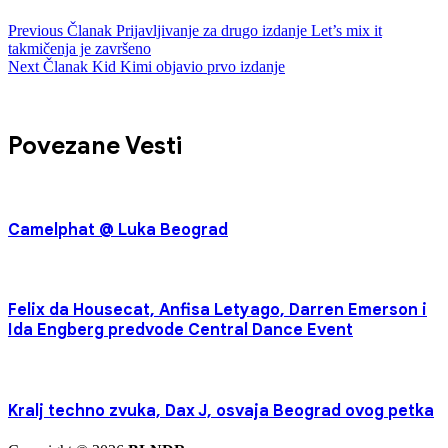
Previous
Članak
Prijavljivanje za drugo izdanje Let’s mix it
takmičenja je završeno
Next
Članak
Kid Kimi objavio prvo izdanje
Povezane Vesti
Camelphat @ Luka Beograd
Felix da Housecat, Anfisa Letyago, Darren Emerson i
Ida Engberg predvode Central Dance Event
Kralj techno zvuka, Dax J, osvaja Beograd ovog petka