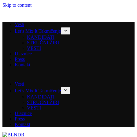
Skip to content
Vesti
Let’s Mix It Takmičenje
KANDIDATI
STRUČNI ŽIRI
VESTI
Ulaznice
Press
Kontakt
Vesti
Let’s Mix It Takmičenje
KANDIDATI
STRUČNI ŽIRI
VESTI
Ulaznice
Press
Kontakt