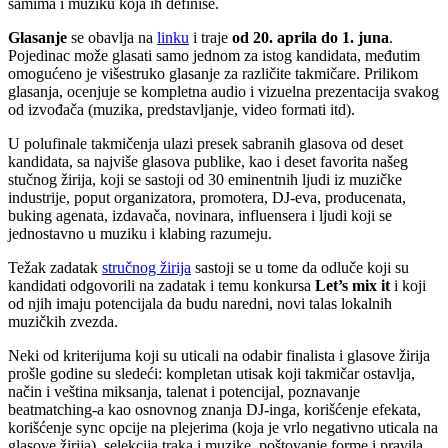
samima i muziku koja ih definiše.
Glasanje
se obavlja na
linku
i traje
od 20. aprila do 1. juna
.
Pojedinac može glasati samo jednom za istog kandidata, međutim
omogućeno je višestruko glasanje za različite takmičare. Prilikom
glasanja, ocenjuje se kompletna audio i vizuelna prezentacija svakog
od izvođača (muzika, predstavljanje, video formati itd).
U polufinale takmičenja ulazi presek sabranih glasova od deset
kandidata, sa najviše glasova publike, kao i deset favorita našeg
stučnog žirija, koji se sastoji od 30 eminentnih ljudi iz muzičke
industrije, poput organizatora, promotera, DJ-eva, producenata,
buking agenata, izdavača, novinara, influensera i ljudi koji se
jednostavno u muziku i klabing razumeju.
Težak zadatak
stručnog žirija
sastoji se u tome da odluče koji su
kandidati odgovorili na zadatak i temu konkursa
Let’s mix it
i koji
od njih imaju potencijala da budu naredni, novi talas lokalnih
muzičkih zvezda.
Neki od kriterijuma koji su uticali na odabir finalista i glasove žirija
prošle godine su sledeći: kompletan utisak koji takmičar ostavlja,
način i veština miksanja, talenat i potencijal, poznavanje
beatmatching-a kao osnovnog znanja DJ-inga, korišćenje efekata,
korišćenje sync opcije na plejerima (koja je vrlo negativno uticala na
glasove žirija), selekcija traka i muzike, poštovanje forme i pravila