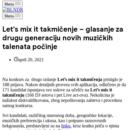
Menu
Menu
Let’s mix it takmičenje – glasanje za
drugu generaciju novih muzičkih
talenata počinje
april 20, 2021
Na konkurs za drugo izdanje
Let’s mix it takmičenja
pristiglo je
188 prijava. Nakon detaljnih provera svih aplikacija, odlučeno je da
171 kandidat ispunjava sve uslove za učešće na
Let’s mix it
takmičenju
(166 DJ setova i pet Live act-ova). Nekolicina je
nažalost diskvalifikovana, zbog nepoštovanja zahteva i procedura
samog konkursa.
Svi kandidati, različitog starosnog doba, geografske lokacije,
muzičkih preferencija i ukusa, kao i potpuno raznovrsnih
bekgraunda, predstavljeni su na
linku
, kroz kratku priču o njima