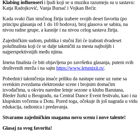
Klabing influenseri
i ljudi koji se u muziku razumeju su u sastavu:
Katja Radojković, Vanja Bursać i Vojkan Bećir.
Kada svaki član stručnog žirija izabere svojih deset favorita (po
principu glasanja od 1 do 10 bodova), broj glasova se sabira, na
nivou radne grupe, a kasnije i na nivou celog sastava žirija.
Zajedničkim sudom, publika i stučni žiri će izabrati dvadeset
polufinalista koji će se dalje takmičiti za mesta najboljih i
najperspektivnijih među njima.
Imena finalista će biti objavljena po završetku glasanja, putem svih
društvenih mreža i na sajtu
https://www.letsmixit.rs/
.
Pobednici takmičenja imaće priliku da nastupe rame uz rame sa
svetskim zvezdama elektronske scene i brojnim domaćim
izvođačima, u okviru naredne letnje sezone u klubu Barutana,
Bleder žurki u Beogradu, na Central Dance Event festivalu, kao i na
klupskim večerma u Dotu. Pored toga, očekuje ih još nagrada u vidu
edukacija, radionica i predavanja.
Stvaramo zajedničkim snagama novu scenu i nove talente!
Glasaj za svog favorita!