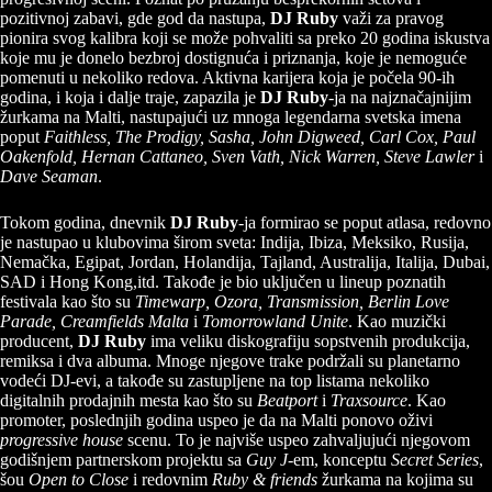
pozitivnoj zabavi, gde god da nastupa,
DJ Ruby
važi za pravog
pionira svog kalibra koji se može pohvaliti sa preko 20 godina iskustva
koje mu je donelo bezbroj dostignuća i priznanja, koje je nemoguće
pomenuti u nekoliko redova. Aktivna karijera koja je počela 90-ih
godina, i koja i dalje traje, zapazila je
DJ Ruby
-ja na najznačajnijim
žurkama na Malti, nastupajući uz mnoga legendarna svetska imena
poput
Faithless, The Prodigy, Sasha, John Digweed, Carl Cox, Paul
Oakenfold, Hernan Cattaneo, Sven Vath, Nick Warren, Steve Lawler
i
Dave Seaman
.
Tokom godina, dnevnik
DJ Ruby
-ja formirao se poput atlasa, redovno
je nastupao u klubovima širom sveta: Indija, Ibiza, Meksiko, Rusija,
Nemačka, Egipat, Jordan, Holandija, Tajland, Australija, Italija, Dubai,
SAD i Hong Kong,itd. Takođe je bio uključen u lineup poznatih
festivala kao što su
Timewarp, Ozora, Transmission, Berlin Love
Parade, Creamfields Malta
i
Tomorrowland Unite
. Kao muzički
producent,
DJ Ruby
ima veliku diskografiju sopstvenih produkcija,
remiksa i dva albuma. Mnoge njegove trake podržali su planetarno
vodeći DJ-evi, a takođe su zastupljene na top listama nekoliko
digitalnih prodajnih mesta kao što su
Beatport
i
Traxsource
. Kao
promoter, poslednjih godina uspeo je da na Malti ponovo oživi
progressive house
scenu. To je najviše uspeo zahvaljujući njegovom
godišnjem partnerskom projektu sa
Guy J
-em, konceptu
Secret Series
,
šou
Open to Close
i redovnim
Ruby & friends
žurkama na kojima su