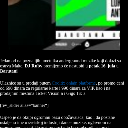
Jedan od najpoznatijih umetnika andergraund muzike koji dolazi sa
ostrva Malte,
DJ Ruby
premijerno će nastupiti u
petak 16. jula
u
Barutani
.
Ulaznice su u prodaji putem
Cooltix onlajn platforme
, po promo ceni
od 690 dinara za regularne karte i 990 dinara za VIP, kao i na
prodajnim mestima Ticket Vision-a i Gigs Tix-a.
[rev_slider alias=“banner“]
Uspeo je da okupi ogromnu bazu obožavalaca, kao i da postane
ustaljeno ime u svetskoj industriji dance muzike, uglavnom na
progresivnoj sceni. Poznat po pružanju besprekornih setova i