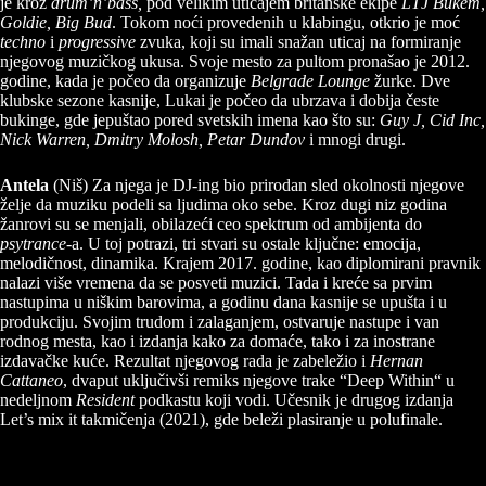
je kroz
drum’n’bass,
pod velikim uticajem britanske ekipe
LTJ Bukem,
Goldie, Big Bud
. Tokom noći provedenih u klabingu, otkrio je moć
techno
i
progressive
zvuka, koji su imali snažan uticaj na formiranje
njegovog muzičkog ukusa. Svoje mesto za pultom pronašao je 2012.
godine, kada je počeo da organizuje
Belgrade Lounge
žurke. Dve
klubske sezone kasnije, Lukai je počeo da ubrzava i dobija česte
bukinge, gde jepuštao pored svetskih imena kao što su:
Guy J, Cid Inc,
Nick Warren, Dmitry Molosh, Petar Dundov
i mnogi drugi.
Antela
(Niš) Za njega je DJ-ing bio prirodan sled okolnosti njegove
želje da muziku podeli sa ljudima oko sebe. Kroz dugi niz godina
žanrovi su se menjali, obilazeći ceo spektrum od ambijenta do
psytrance
-a. U toj potrazi, tri stvari su ostale ključne: emocija,
melodičnost, dinamika. Krajem 2017. godine, kao diplomirani pravnik
nalazi više vremena da se posveti muzici. Tada i kreće sa prvim
nastupima u niškim barovima, a godinu dana kasnije se upušta i u
produkciju. Svojim trudom i zalaganjem, ostvaruje nastupe i van
rodnog mesta, kao i izdanja kako za domaće, tako i za inostrane
izdavačke kuće. Rezultat njegovog rada je zabeležio i
Hernan
Cattaneo
, dvaput uključivši remiks njegove trake “Deep Within“ u
nedeljnom
Resident
podkastu koji vodi. Učesnik je drugog izdanja
Let’s mix it takmičenja (2021), gde beleži plasiranje u polufinale.