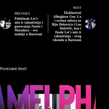
NEXT
Ekskluzivni
PREVIOUS
Allnighter Guy J-a
Polufinale Let’s
i techno subota uz
mix it takmičenja i
Iliju Đokovića i Leu
gostovanja Nastie i
Dobričić, kao i
Matadora – ove
finale Let’s mix it
nedelje u Barutani
takmičenja – ovog
vikenda u Barutani
Povezane Vesti