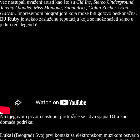
već nastupali uvaženi artisti kao što su
Cid Inc, Stereo Underground,
Jeremy Olander, Miss Monique, Subandrio , Golan Zocher
i
Emi
Galvan
. Impresivnom biografijom koja može biti gotovo beskonačna,
DJ Ruby
je stekao zasluženu reputaciju koja se može sažeti samo u
jednu reč: legenda!
Na njegovom prvom nastupu, pridružiće se i dva sjajna DJ-a kao
domaća podrška:
Lukai
(Beograd) Svoj prvi kontakt sa elektronskom muzikom ostvario