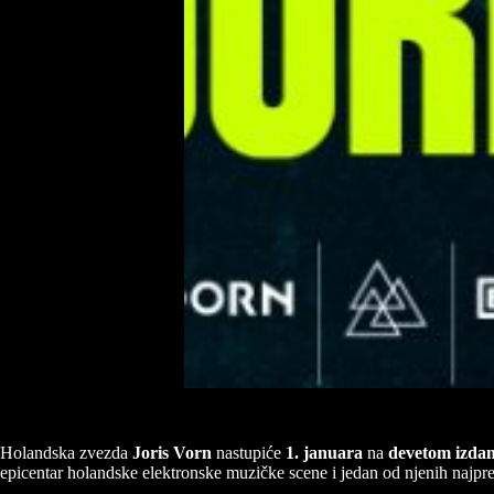
Holandska zvezda
Joris Vorn
nastupiće
1. januara
na
devetom izda
epicentar holandske elektronske muzičke scene i jedan od njenih najprep