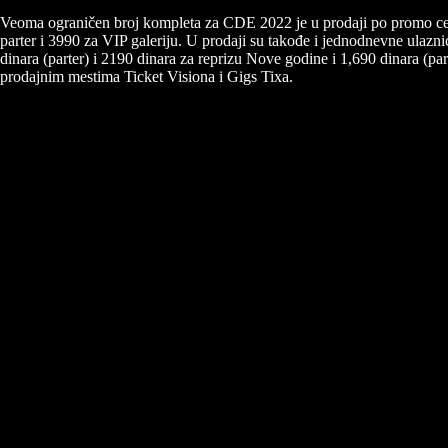
Veoma ograničen broj kompleta za CDE 2022 je u prodaji po promo cen
parter i 3990 za VIP galeriju. U prodaji su takođe i jednodnevne ulazn
dinara (parter) i 2190 dinara za reprizu Nove godine i 1,690 dinara (p
prodajnim mestima Ticket Visiona i Gigs Tixa.