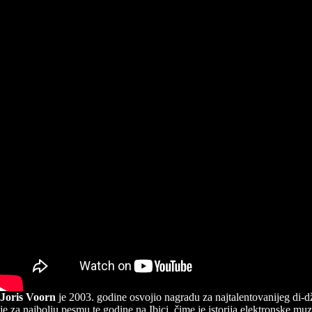
Joris Voorn
je 2003. godine osvojio nagradu za najtalentovanijeg di-d
je za najbolju pesmu te godine na Ibici, čime je istorija elektronske mu