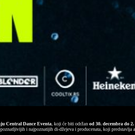
nju Central Dance Eventa
, koji će biti održan
od 30. decembra do 2.
oznatljivijih i najpoznatijih di-džejeva i producenata, koji predstavlj