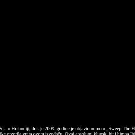
žeja u Holandiji, dok je 2009. godine je objavio numeru „Sweep The Floo
zike otvorila vrata ovom izvođaču. Ovaj apsolutni klupski hit i himna Ib