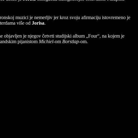
ronskoj muzici je nemerljiv jer kroz svoju afirmaciju istovremeno je
sterdama više od
Jorisa
.
ne objavljen je njegov četvrti studijski album „Four“, na kojem je
landskim pijanistom
Michiel
-om
Borstlap
-om.