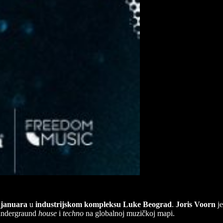
 januara
u
industrijskom kompleksu Luke Beograd
.
Joris Voorn
je
a andergraund
house
i
techno
na globalnoj muzičkoj mapi.