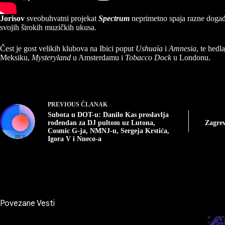
Jorisov
sveobuhvatni projekat
Spectrum
neprimetno spaja razne događa
svojih širokih muzičkih ukusa.
Čest je gost velikih klubova na Ibici poput
Ushuaïa
i
Amnesia
, te hedl
Meksiku,
Mysteryland
u Amsterdamu i
Tobacco Dock
u Londonu.
PREVIOUS
ČLANAK
Subota u DOT-u: Danilo Kas proslavlja
rođendan za DJ pultom uz Lutona,
Zagrev
Cosmic G-ja, NMNJ-u, Sergeja Krstića,
Igora V i Nneco-a
Povezane Vesti