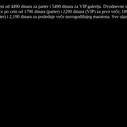
i od 4490 dinara za parter i 5490 dinara za VIP galeriju. Dvodnevne 
ice po ceni od 1790 dinara (parter) i 2290 dinara (VIP) za prvo veče; 1
arter) i 2,190 dinara za poslednje veče novogodišnjeg maratona. Sve ul