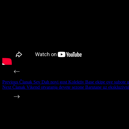
Previous
Članak
Sev Dah novi gost Kolektiv Base ekipe ove subote
Next
Članak
Vikend otvaranja devete sezone Barutane uz ekskluzivni 
Povezane Vesti