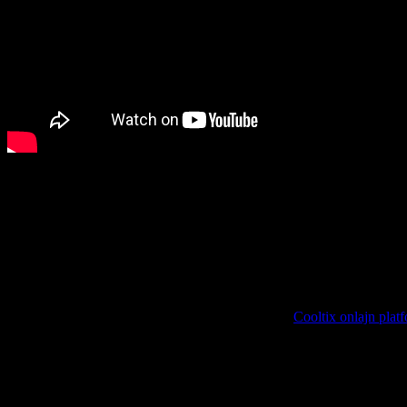
Traumer
je deo Lola ED porodice, vlasnik respektabilnog lejbla
Get
kineskom). Njegov produkcijski talenat našao se na mnogim prestižn
„Hoodlum“.
Rezident je svog omiljenog kluba Rex u kojem organizuje čuvene ž
do izražaja dolazi njegova muzička svestranost i dinamičnost.
Muziku pušta širom sveta, na vodećim festivalima kao i u kultnim kl
Ograničen kontingent ulaznica je u prodaji putem
Cooltix onlajn plat