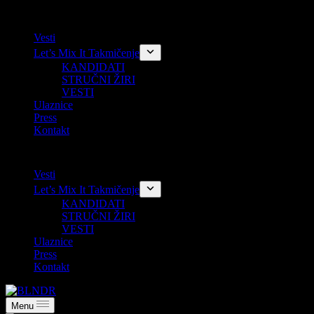
Skip
Vesti
to
Let’s Mix It Takmičenje
content
KANDIDATI
STRUČNI ŽIRI
VESTI
Ulaznice
Press
Kontakt
Vesti
Let’s Mix It Takmičenje
KANDIDATI
STRUČNI ŽIRI
VESTI
Ulaznice
Press
Kontakt
Menu