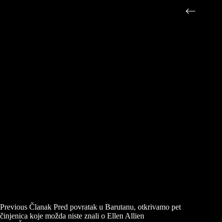
Previous
Članak
Pred povratak u Barutanu, otkrivamo pet
činjenica koje možda niste znali o Ellen Allien