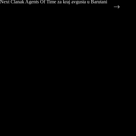
Next
Članak
Agents Of Time za kraj avgusta u Barutani