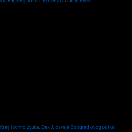
Ida Engberg predvode Central Dance Event
Kralj techno zvuka, Dax J, osvaja Beograd ovog petka