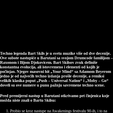
Techno legenda Bart Skils je u svetu muzike više od dve decenije.
Ove subote nastupiće u Barutani sa svojom Drumcode familijom –
Raxonom i Ilijom Djokovicem. Bart Skilsov zvuk definiše
konstantna evolucija, ali istovremeno i elementi od kojih je
počinjao. Njegov masovni hit „Your Mind“ sa Adamom Beyerom
jedno je od najvećih techno izdanja prošle decenije, a remiksi
velikih klasika poput „Push – Universal Nation“ i „Moby – Go“
doveli su ove numere u punu pažnju savremene techno scene.
Pred premijerni nastup u Barutani otkrivamo pet činjenica koje
možda niste znali o Bartu Skilsu:
Probio se kroz nastupe na Awakenings festivalu 90-ih, i to na