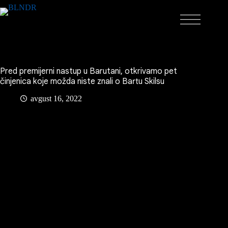
Skip
to
content
Pred premijerni nastup u Barutani, otkrivamo pet
činjenica koje možda niste znali o Bartu Skilsu
avgust 16, 2022