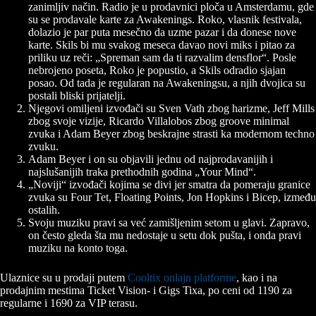
zanimljiv način. Radio je u prodavnici ploča u Amsterdamu, gde
su se prodavale karte za Awakenings. Roko, vlasnik festivala,
dolazio je par puta mesečno da uzme pazar i da donese nove
karte. Skils bi mu svakog meseca davao novi miks i pitao za
priliku uz reči: „Spreman sam da ti razvalim densflor“. Posle
nebrojeno poseta, Roko je popustio, a Skils odradio sjajan
posao. Od tada je regularan na Awakeningsu, a njih dvojica su
postali bliski prijatelji.
Njegovi omiljeni izvođači su Sven Vath zbog harizme, Jeff Mills
zbog svoje vizije, Ricardo Villalobos zbog groove minimal
zvuka i Adam Beyer zbog beskrajne strasti ka modernom techno
zvuku.
Adam Beyer i on su objavili jednu od najprodavanijih i
najslušanijih traka prethodnih godina „Your Mind“.
„Noviji“ izvođači kojima se divi jer smatra da pomeraju granice
zvuka su Four Tet, Floating Points, Jon Hopkins i Bicep, između
ostalih.
Svoju muziku pravi sa već zamišljenim setom u glavi. Zapravo,
on često gleda šta mu nedostaje u setu dok pušta, i onda pravi
muziku na konto toga.
Ulaznice su u prodaji putem
Cooltix onlajn platforme
, kao i na
prodajnim mestima Ticket Vision- i Gigs Tixa, po ceni od 1190 za
regularne i 1690 za VIP terasu.