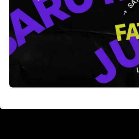
Produženi vikend u Barutani: dokumentarac o beogradskom
nastup dvojca Red Axes i gostovanje Fatime H