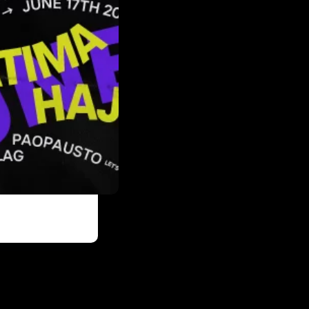
 klabingu, lajv
ajji