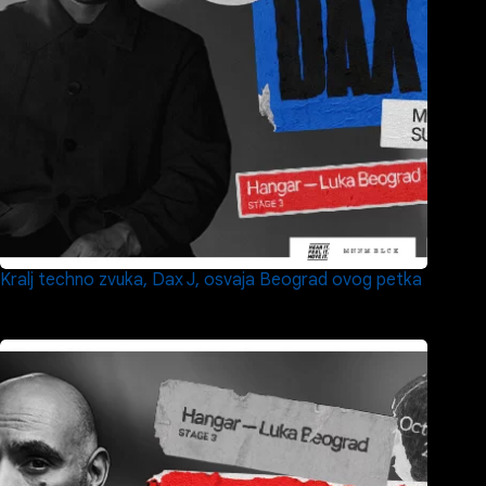
Kralj techno zvuka, Dax J, osvaja Beograd ovog petka