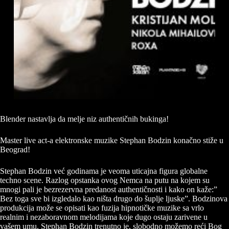
Blender nastavlja da melje niz authentičnih bukinga!
Master live act-a elektronske muzike Stephan Bodzin konačno stiže u
Beograd!
Stephan Bodzin već godinama je veoma uticajna figura globalne
techno scene. Razlog opstanka ovog Nemca na putu na kojem su
mnogi pali je bezrezervna predanost authentičnosti i kako on kaže:”
Bez toga sve bi izgledalo kao ništa drugo do šuplje ljuske”. Bodzinova
produkcija može se opisati kao fuzija hipnotičke muzike sa vrlo
realnim i nezaboravnom melodijama koje dugo ostaju zarivene u
vašem umu. Stephan Bodzin trenutno je, slobodno možemo reći Bog