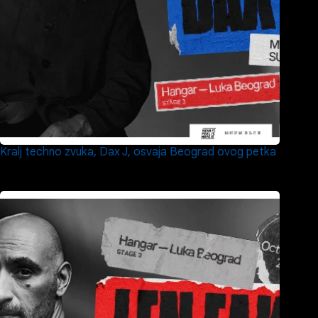
Kralj techno zvuka, Dax J, osvaja Beograd ovog petka