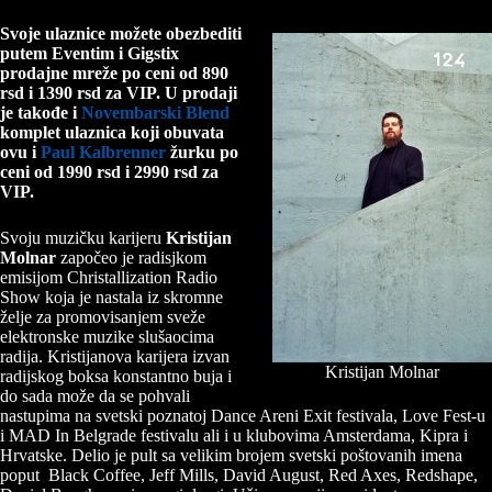
Svoje ulaznice možete obezbediti
putem Eventim i Gigstix
prodajne mreže po ceni od 890
rsd i 1390 rsd za VIP.
U
prodaji
je takođe i
Novembarski Blend
komplet ulaznica koji obuvata
ovu i
Paul Kalbrenner
žurku po
ceni od
1990 rsd i 2990 rsd za
VIP.
Svoju muzičku karijeru
Kristijan
Molnar
započeo je radisjkom
emisijom Christallization Radio
Show koja je nastala iz skromne
želje za promovisanjem sveže
elektronske muzike slušaocima
radija. Kristijanova karijera izvan
Kristijan Molnar
radijskog boksa konstantno buja i
do sada može da se pohvali
nastupima na svetski poznatoj Dance Areni Exit festivala, Love Fest-u
i MAD In Belgrade festivalu ali i u klubovima Amsterdama, Kipra i
Hrvatske. Delio je pult sa velikim brojem svetski poštovanih imena
poput Black Coffee, Jeff Mills, David August, Red Axes, Redshape,