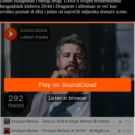
Daniel Baughman i mnogi drugi. Uživa u svojim rezidenturama
beogradskih klubova 20/44 i Drugstore i afirmisao se već kao
uveliko poznati di džej i jedan od najvećih miljenika domaće scene.