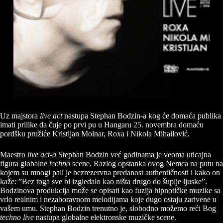
Uz majstora
live act
nastupa Stephan Bodzin-a kog će domaća publika
imati prilike da čuje po prvi pu u Hangaru 25. novembra domaću
pordšku pružiće Kristijan Molnar, Roxa i Nikola Mihailović.
Maestro
live act-a
Stephan Bodzin već godinama je veoma uticajna
figura globalne
techno
scene. Razlog opstanka ovog Nemca na putu na
kojem su mnogi pali je bezrezervna predanost authentičnosti i kako on
kaže: ”Bez toga sve bi izgledalo kao ništa drugo do šuplje ljuske”.
Bodzinova produkcija može se opisati kao fuzija hipnotičke muzike sa
vrlo realnim i nezaboravnom melodijama koje dugo ostaju zarivene u
vašem umu. Stephan Bodzin trenutno je, slobodno možemo reći Bog
techno live
nastupa globalne elektronske muzičke scene.