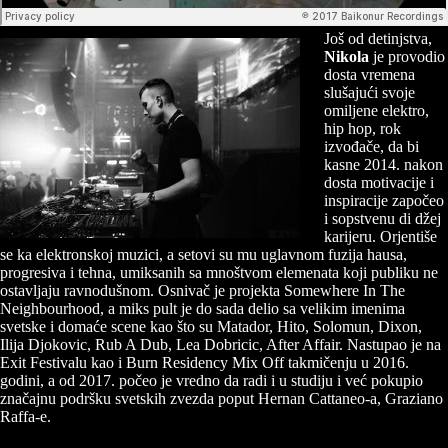
Još od detinjstva,
Nikola
je provodio
dosta vremena
slušajući svoje
omiljene elektro,
hip hop, rok
izvođače, da bi
kasne 2014. nakon
dosta motivacije i
inspiracije započeo
i sopstvenu di džej
karijeru. Orjentiše
se ka elektronskoj muzici, a setovi su mu uglavnom fuzija hausa,
progresiva i tehna, umiksanih sa mnoštvom elemenata koji publiku ne
ostavljaju ravnodušnom. Osnivač je projekta Somewhere In The
Neighbourhood, a miks pult je do sada delio sa velikim imenima
svetske i domaće scene kao što su Matador, Hito, Solomun, Dixon,
Ilija Djokovic, Rub A Dub, Lea Dobricic, After Affair. Nastupao je na
Exit Festivalu kao i Burn Residency Mix Off takmičenju u 2016.
godini, a od 2017. počeo je vredno da radi i u studiju i već pokupio
značajnu podršku svetskih zvezda poput Hernan Cattaneo-a, Graziano
Raffa-e.