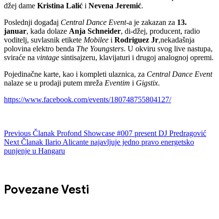
džej dame
Kristina Lalić
i
Nevena Jeremić
.
Poslednji događaj
Central Dance Event
-a je zakazan za
13.
januar
, kada dolaze
Anja Schneider
, di-džej, producent, radio
voditelj, suvlasnik etikete
Mobilee
i
Rodriguez Jr
,nekadašnja
polovina elektro benda
The Youngsters
. U okviru svog live nastupa,
sviraće na
vintage
sintisajzeru, klavijaturi i drugoj analognoj opremi.
Pojedinačne karte, kao i kompleti ulaznica, za
Central Dance Event
nalaze se u prodaji putem mreža
Eventim
i
Gigstix
.
https://www.facebook.com/events/180748755804127/
Previous
Članak
Profond Showcase #007 present DJ Predragović
Next
Članak
Ilario Alicante najavljuje jedno pravo energetsko
punjenje u Hangaru
Povezane Vesti