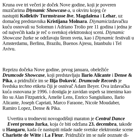
Kruna ove tri večeri je doček Nove godine, koji je poveren
muzičarima
Diynamic Showcase
-a, u okviru kojeg će
nastupiti
Kollektiv Turmstrasse
live
,
Magda
lena
i
Lehar
, uz
domaćeg predstavnika
Kristijana Molnara
.
Diynamic
izdavačku
kuću osnovali su Solomun i Adriano Trolio pre 11 godina i jedna je
od najvećih kada je reč o svetskoj elektronskoj sceni.
Diynamic
Showcase
žurke se održavaju širom sveta, kao i
Diynamic
festivali u
Amsterdamu, Berlinu, Brazilu, Buenos Ajresu, Istanbulu i Tel
Avivu.
Reprizu dočeka Nove godine, prvog januara, obeležiće
Drumcode Showcase
, koji predstavljaju
Ilario Alicante
i
Dense &
Pika
, a pridružiće im se
Ilija Đoković
.
Drumcode Records
je
švedska
techno
etiketa čiji je osnivač Adam Beyer. Ova izdavačka
kuća osnovana je 1996. i dostigla je zavidan uspeh sa imenima kao
što su Alan Fitzpatrick, Amelie Lens, Enrico Sangiuliano, Ilario
Alicante, Joseph Capriati, Marco Faraone, Nicole Moudaber,
Ramiro Lopez, Dense & Pika.
Uvertira u trodnevni novogodišnji maraton je
Central Dance
Event
promo žurka
, koja će biti održana
23. decembra
, takođe
u
Hangaru
, kada će nastupiti mlade nade svetske elektronske scene
Charlotte de Witte
i
La Fleur
. Pridružiće im se naše poznate di-