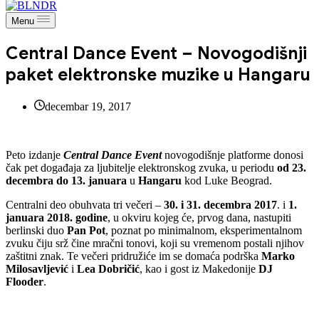
Menu
Central Dance Event – Novogodišnji
paket elektronske muzike u Hangaru
decembar 19, 2017
Peto izdanje
Central Dance Event
novogodišnje platforme donosi
čak pet događaja za ljubitelje elektronskog zvuka, u periodu
od 23.
decembra do 13. januara
u
Hangaru
kod Luke Beograd.
Centralni deo obuhvata tri večeri –
30. i 31. decembra 2017
. i
1.
januara 2018. godine
, u okviru kojeg će, prvog dana, nastupiti
berlinski duo
Pan Pot
, poznat po minimalnom, eksperimentalnom
zvuku čiju srž čine mračni tonovi, koji su vremenom postali njihov
zaštitni znak. Te večeri pridružiće im se domaća podrška
Marko
Milosavljević
i
Lea Dobričić
, kao i gost iz Makedonije
DJ
Flooder
.