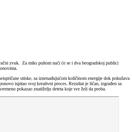
ačni zvuk. Za miks pultom naći će se i dva beogradskoj publici
 tonovima.
neispričane utiske, sa iznenađujućom količinom energije dok pokušava
ovo ispitao svoj kreativni proces. Rezultat je ličan, izgrađen sa
vremeno pokazao znatiželju deteta koje sve želi da proba.