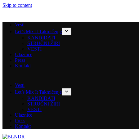
Skip to content
Vesti
Let’s Mix It Takmičenje
KANDIDATI
STRUČNI ŽIRI
VESTI
Ulaznice
Press
Kontakt
Vesti
Let’s Mix It Takmičenje
KANDIDATI
STRUČNI ŽIRI
VESTI
Ulaznice
Press
Kontakt