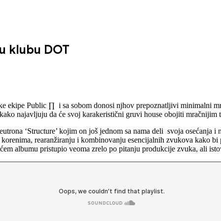
 u klubu DOT
ke ekipe Public ∏ i sa sobom donosi njhov prepoznatljivi minimalni mr
kako najavljuju da će svoj karakeristični gruvi house obojiti mračnijim
utrona ‘Structure’ kojim on još jednom sa nama deli svoja osećanja i 
korenima, rearanžiranju i kombinovanju esencijalnih zvukova kako bi pon
ćem albumu pristupio veoma zrelo po pitanju produkcije zvuka, ali isto