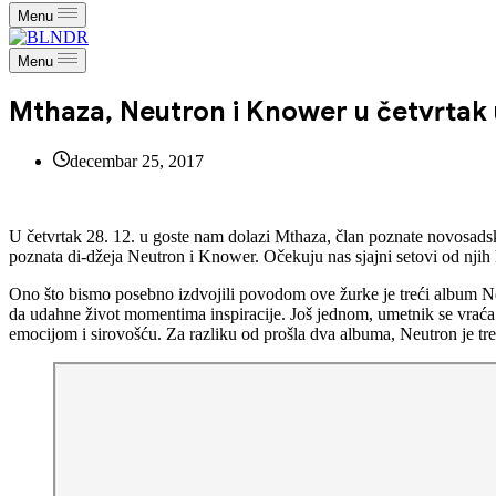
Menu
Menu
Mthaza, Neutron i Knower u četvrtak
decembar 25, 2017
U četvrtak 28. 12. u goste nam dolazi Mthaza, član poznate novosads
poznata di-džeja Neutron i Knower. Očekuju nas sjajni setovi od njih 
Ono što bismo posebno izdvojili povodom ove žurke je treći album Ne
da udahne život momentima inspiracije. Još jednom, umetnik se vraća 
emocijom i sirovošću. Za razliku od prošla dva albuma, Neutron je tre