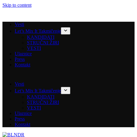
Skip to content
Vesti
Let’s Mix It Takmičenje
KANDIDATI
STRUČNI ŽIRI
VESTI
Ulaznice
Press
Kontakt
Vesti
Let’s Mix It Takmičenje
KANDIDATI
STRUČNI ŽIRI
VESTI
Ulaznice
Press
Kontakt