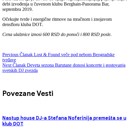
debi izvođenja u čuvenom klubu Berghain-Panorama Bar,
septembra 2019.
Očekujte tvrde i energične ritmove na mračnom i znojavom
densfloru kluba DOT.
Cena ulalznice iznosi 600 RSD do pono
ći i 800 RSD posle.
Previous
Članak
Lost & Found veče pod nebom Beogradske
tvrđave
Next
Članak
Deveta sezona Barutane donosi koncerte i gostovanja
svetskih DJ zvezda
Povezane Vesti
Nastup house DJ-a Stefana Noferinija premešta se u
klub DOT