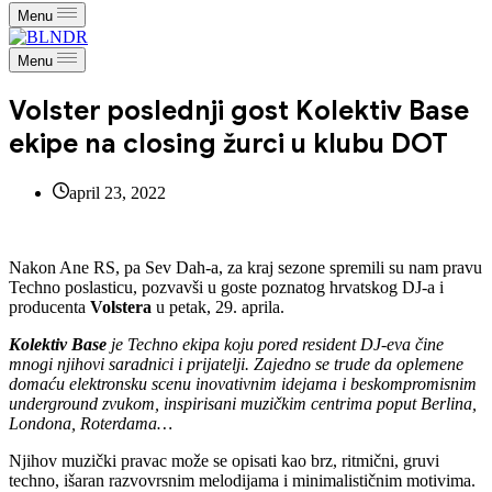
Menu
Menu
Volster poslednji gost Kolektiv Base
ekipe na closing žurci u klubu DOT
april 23, 2022
Nakon Ane RS, pa Sev Dah-a, za kraj sezone spremili su nam pravu
Techno poslasticu, pozvavši u goste poznatog hrvatskog DJ-a i
producenta
Volstera
u petak, 29. aprila.
Kolektiv Base
je Techno ekipa koju pored resident DJ-eva čine
mnogi njihovi saradnici i prijatelji. Zajedno se trude da oplemene
domaću elektronsku scenu inovativnim idejama i beskompromisnim
underground zvukom, inspirisani muzičkim centrima poput Berlina,
Londona, Roterdama…
Njihov muzički pravac može se opisati kao brz, ritmični, gruvi
techno, išaran razvovrsnim melodijama i minimalističnim motivima.