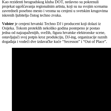
Kao rezidenti beogradskog kluba DOT, nedavno su pokrenuli
projekat ugošćavanja regionalnim artista, koji su na svojim scenama
zavredneli posebno mesto i veoma su cenjeni u svetskim krugovima
iskrenih ljubitelja čistog techno zvuka.
Volster
je cenjeni hrvatski Techno DJ i producent koji dolazi iz
Osijeka. Tokom proteklih nekoliko godina postepeno je postao
jedna od najzapaženijih, svežih, figura hrvatske elektronske scene,
ostavljajući svoj potpis kroz produkciju, DJ-ing, organizacije raznih
događaja i vodeći dve izdavačke kuće “Secesson” i “Out of Place”.