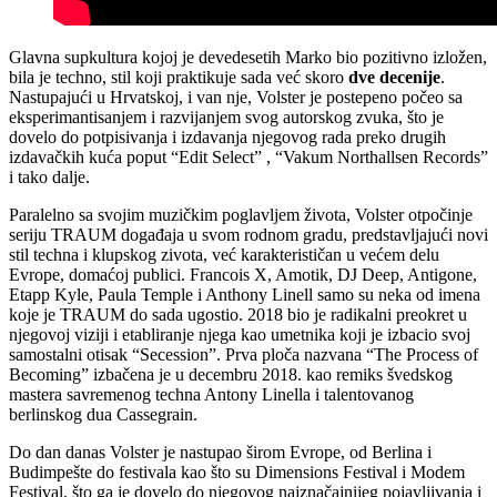
Glavna supkultura kojoj je devedesetih Marko bio pozitivno izložen,
bila je techno, stil koji praktikuje sada već skoro
dve decenije
.
Nastupajući u Hrvatskoj, i van nje, Volster je postepeno počeo sa
eksperimantisanjem i razvijanjem svog autorskog zvuka, što je
dovelo do potpisivanja i izdavanja njegovog rada preko drugih
izdavačkih kuća poput “Edit Select” , “Vakum Northallsen Records”
i tako dalje.
Paralelno sa svojim muzičkim poglavljem života, Volster otpočinje
seriju TRAUM događaja u svom rodnom gradu, predstavljajući novi
stil techna i klupskog zivota, već karakterističan u većem delu
Evrope, domaćoj publici. Francois X, Amotik, DJ Deep, Antigone,
Etapp Kyle, Paula Temple i Anthony Linell samo su neka od imena
koje je TRAUM do sada ugostio. 2018 bio je radikalni preokret u
njegovoj viziji i etabliranje njega kao umetnika koji je izbacio svoj
samostalni otisak “Secession”. Prva ploča nazvana “The Process of
Becoming” izbačena je u decembru 2018. kao remiks švedskog
mastera savremenog techna Antony Linella i talentovanog
berlinskog dua Cassegrain.
Do dan danas Volster je nastupao širom Evrope, od Berlina i
Budimpešte do festivala kao što su Dimensions Festival i Modem
Festival, što ga je dovelo do njegovog najznačajnijeg pojavljivanja i