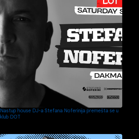
Nastup house DJ-a Stefana Noferinija premešta se u
klub DOT