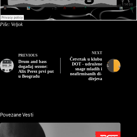
Piše: Veljok
NEXT
PREVIOUS
Četvrtak u klubu
Drum and bass
DOT - udružene
događaj sezone:
snage mladih i
Alix Perez prvi put
neafirmisanih di-
u Beogradu
džejeva
Povezane Vesti