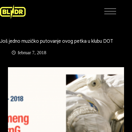
Skip
to
content
Još jedno muzičko putovanje ovog petka u klubu DOT
februar 7, 2018