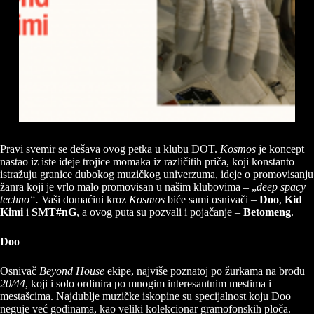
Pravi svemir se dešava ovog petka u klubu DOT.
Kosmos
je koncept
nastao iz iste ideje trojice momaka iz različitih priča, koji konstanto
istražuju granice dubokog muzičkog univerzuma, ideje o promovisanju
žanra koji je vrlo malo promovisan u našim klubovima – „
deep spacy
techno“.
Vaši domaćini kroz
Kosmos
biće sami osnivači –
Doo
,
Kid
Kimi
i
SMT#nG
, a ovog puta su pozvali i pojačanje –
Betomeng
.
Doo
Osnivač
Beyond House
ekipe, najviše poznatoj po žurkama na brodu
20/44
, koji i solo ordinira po mnogim interesantnim mestima i
mestašcima. Najdublje muzičke iskopine su specijalnost koju Doo
neguje već godinama, kao veliki kolekcionar gramofonskih ploča.