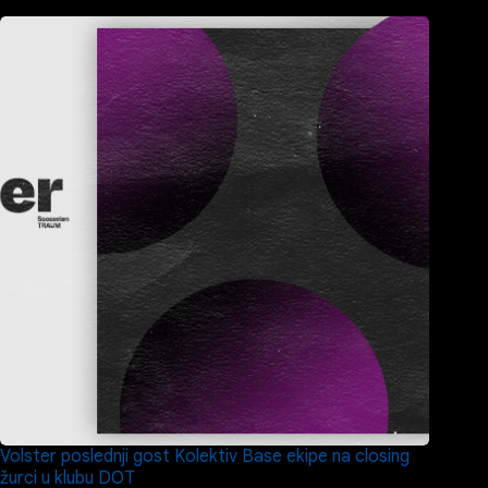
Volster poslednji gost Kolektiv Base ekipe na closing
žurci u klubu DOT