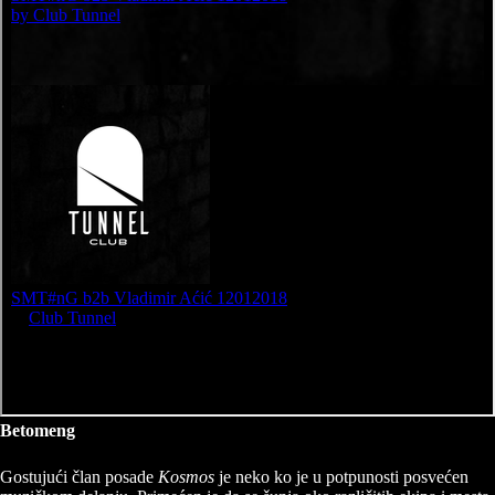
Betomeng
Gostujući član posade
Kosmos
je neko ko je u potpunosti posvećen