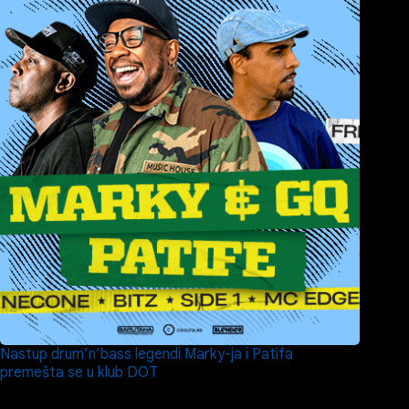
Nastup drum’n’bass legendi Marky-ja i Patifa
premešta se u klub DOT