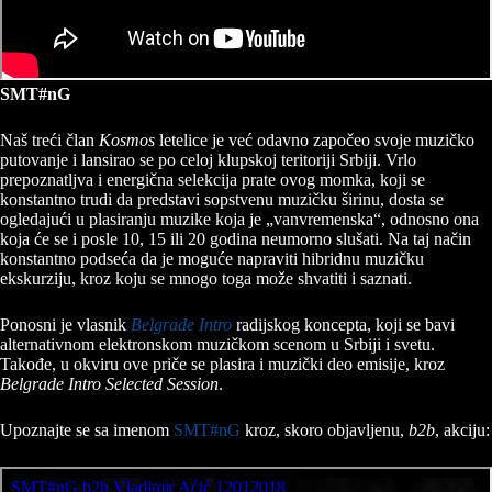
SMT#nG
Naš treći član
Kosmos
letelice je već odavno započeo svoje muzičko
putovanje i lansirao se po celoj klupskoj teritoriji Srbiji. Vrlo
prepoznatljva i energična selekcija prate ovog momka, koji se
konstantno trudi da predstavi sopstvenu muzičku širinu, dosta se
ogledajući u plasiranju muzike koja je „vanvremenska“, odnosno ona
koja će se i posle 10, 15 ili 20 godina neumorno slušati. Na taj način
konstantno podseća da je moguće napraviti hibridnu muzičku
ekskurziju, kroz koju se mnogo toga može shvatiti i saznati.
Ponosni je vlasnik
Belgrade Intro
radijskog koncepta, koji se bavi
alternativnom elektronskom muzičkom scenom u Srbiji i svetu.
Takođe, u okviru ove priče se plasira i muzički deo emisije, kroz
Belgrade Intro Selected Session
.
Upoznajte se sa imenom
SMT#nG
kroz, skoro objavljenu,
b2b
, akciju: