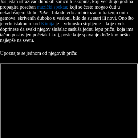
Još jedan istraživač dubokih soničnih iskopina, koji već dugo godina
propagira poseban
muzički spektar
, koji se često mogao čuti u
nekadašnjem klubu
Tube
. Takođe vrlo ambiciozan u traženju onih
gemova, skrivenih duboko u vasioni, bilo da su stari ili novi. Ono što
je vrlo istaknuto kod
Kimija
je – vrhunsko strpljenje – koje uvek
doprinese da svaki njegov slušalac sasluša jednu lepu priču, koja ima
tačno postavljen početak i kraj, posle koje spavanje dođe kao nešto
najlepše na svetu.
Upoznajte se jednom od njegovih priča: