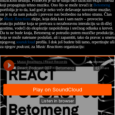
muzičkom delanju. Primećen je da se šunja oko različitih ekipa i mesta
koji propagiraju tehno muziku. Ono što se može izvući iz
Betomeng
portfolija je to da, kad god je neko veće dešavanje navedene muzike,
on je tu da nam pokaže i preveze nas bezbedno na tehno stranu. Član
je
Music Reactions
ekipe, koja dela kao i sam naziv – provocira
reakciju publike koja se pretvara u nezaboravnu interakciju sa di-džej
gostima, vodeći do eksplozije raspoloženja i srećnog odlaska u krevet.
Da tu ne bude kraja, Betomeng se potrudio putem muzičke produkcije,
koja se može natenane poslušati, ali i zapamtiti, tako da pravac u smeru
njegovog
soundcloud
profila. I dok još budete bili tamo, repertirajte uši
za njegov
podcast
, za
Music Reactions
organizaciju: