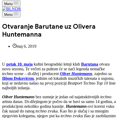
Menu
Menu
Otvaranje Barutane uz Olivera
Huntemanna
maj 6, 2019
U
petak 10. maja
kultni beogradski letnji klub
Barutana
otvara
novu sezonu
.
Te večeri za pultom će se naći legenda nemačke
techno
scene – di-džej i producent
Oliver Huntemann
, zajedno sa
Ilijom Đokovićem
, jednim od lokalnih muzičkih talenata u usponu,
koji se nedavno našao na prvoj poziciji
Beatport Techno Top 10
liste
najboljih izdanja.
Oliver Huntemann
bez sumnje je jedan od najatraktivnijih
techno
artista danas. Di-džejingom je počeo da se bavi sa samo 14 godina, a
produkcijom nekoliko godina kasnije.
Huntemann
-ovi koreni vuku
čak nazad do ranog
techno
zvuka. Kao što je slučaj i sa mnogim
njegovim kolegama, njegov put ka
techno
zvuku išao je zaobilaznim