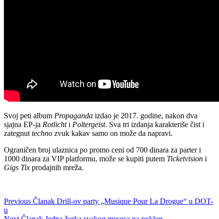
Svoj peti album
Propaganda
izdao je 2017. godine, nakon dva
sjajna EP-ja
Rotlicht
i
Poltergeist
. Sva tri izdanja karakteriše čist i
zategnut
techno
zvuk kakav samo on može da napravi.
Ograničen broj ulaznica po promo ceni od 700 dinara za parter i
1000 dinara za VIP platformu, može se kupiti putem
Ticketvision
i
Gigs Tix
prodajnih mreža.
Previous
Članak
Drill-ov party „Musique Pour La Drogue“ u DOT-
u
Next
Članak
Jedna žurka svakog meseca na poklon