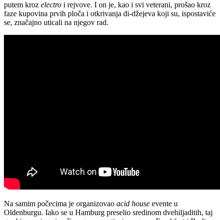
putem kroz
electro
i rejvove. I on je, kao i svi veterani, prošao kroz
faze kupovina prvih ploča i otkrivanja di-džejeva koji su, ispostaviće
se, značajno uticali na njegov rad.
Na samim počecima je organizovao
acid house
evente u
Oldenburgu. Iako se u Hamburg preselio sredinom dvehiljaditih, taj