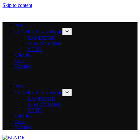
Skip to content
Vesti
Let’s Mix It Takmičenje
KANDIDATI
STRUČNI ŽIRI
VESTI
Ulaznice
Press
Kontakt
Vesti
Let’s Mix It Takmičenje
KANDIDATI
STRUČNI ŽIRI
VESTI
Ulaznice
Press
Kontakt