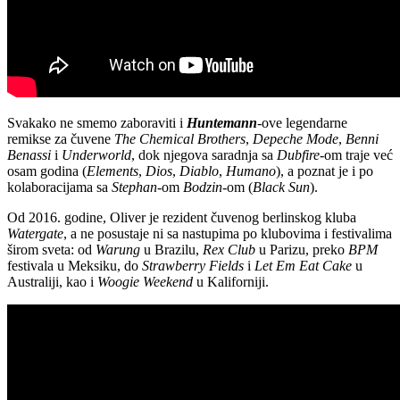
Svakako ne smemo zaboraviti i
Huntemann
-ove legendarne
remikse za čuvene
The Chemical Brothers
,
Depeche Mode
,
Benni
Benassi
i
Underworld
, dok njegova saradnja sa
Dubfire
-om traje već
osam godina (
Elements
,
Dios
,
Diablo
,
Humano
), a poznat je i po
kolaboracijama sa
Stephan
-om
Bodzin
-om (
Black Sun
).
Od 2016. godine, Oliver je rezident čuvenog berlinskog kluba
Watergate
, a ne posustaje ni sa nastupima po klubovima i festivalima
širom sveta: od
Warung
u Brazilu,
Rex Club
u Parizu, preko
BPM
festivala u Meksiku, do
Strawberry Fields
i
Let Em Eat Cake
u
Australiji, kao i
Woogie Weekend
u Kaliforniji.