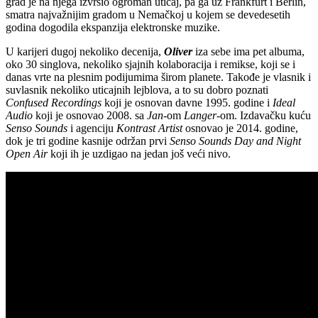
grad je na njega izvršio ogroman uticaj, pa ga uz Frankfurt i Berlin,
smatra najvažnijim gradom u Nemačkoj u kojem se devedesetih
godina dogodila ekspanzija elektronske muzike.
U karijeri dugoj nekoliko decenija,
Oliver
iza sebe ima pet albuma,
oko 30 singlova, nekoliko sjajnih kolaboracija i remikse, koji se i
danas vrte na plesnim podijumima širom planete. Takođe je vlasnik i
suvlasnik nekoliko uticajnih lejblova, a to su dobro poznati
Confused Recordings
koji je osnovan davne 1995. godine i
Ideal
Audio
koji je osnovao 2008. sa
Jan
-om
Langer
-om. Izdavačku kuću
Senso Sounds
i agenciju
Kontrast Artist
osnovao je 2014. godine,
dok je tri godine kasnije održan prvi
Senso Sounds Day and Night
Open Air
koji ih je uzdigao na jedan još veći nivo.