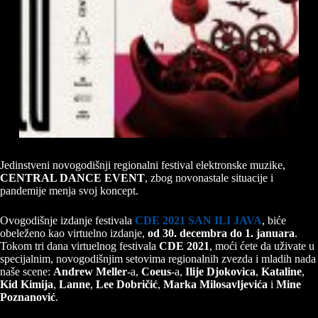
Jedinstveni novogodišnji regionalni festival elektronske muzike,
CENTRAL DANCE EVENT
, zbog novonastale situacije i
pandemije menja svoj koncept.
Ovogodišnje izdanje festivala
CDE 2021 SAN ILI JAVA
, biće
obeleženo kao virtuelno izdanje,
od 30. decembra do 1. januara
.
Tokom tri dana virtuelnog festivala
CDE 2021
, moći ćete da uživate u
specijalnim, novogodišnjim setovima regionalnih zvezda i mladih nada
naše scene:
Andrew Meller
-a,
Coeus
-a,
Ilije Djokovica
,
Kataline
,
Kid Kimija
,
Lanne
,
Lee Dobričić
,
Marka Milosavljevića
i
Mine
Poznanović
.