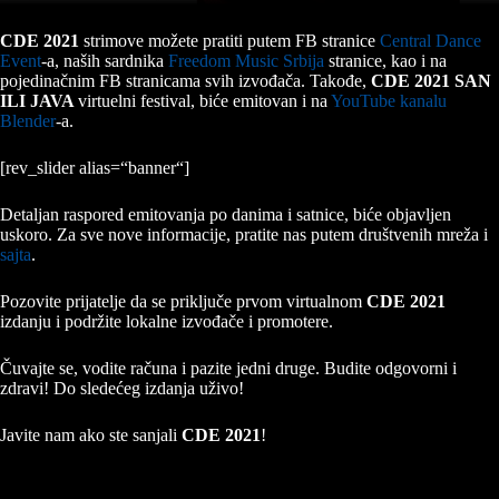
CDE 2021
strimove možete pratiti putem FB stranice
Central Dance
Event
-a, naših sardnika
Freedom Music Srbija
stranice, kao i na
pojedinačnim FB stranicama svih izvođača. Takođe,
CDE 2021 SAN
ILI JAVA
virtuelni festival, biće emitovan i na
YouTube kanalu
Blender
-a.
[rev_slider alias=“banner“]
Detaljan raspored emitovanja po danima i satnice, biće objavljen
uskoro. Za sve nove informacije, pratite nas putem društvenih mreža i
sajta
.
Pozovite prijatelje da se priključe prvom virtualnom
CDE 2021
izdanju i podržite lokalne izvođače i promotere.
Čuvajte se, vodite računa i pazite jedni druge. Budite odgovorni i
zdravi! Do sledećeg izdanja uživo!
Javite nam ako ste sanjali
CDE 2021
!