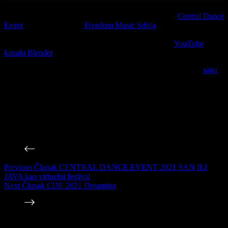
CDE 2021
strimove možete pratiti putem FB stranice
Central Dance
Event
-a, naših saradnika
Freedom Music Srbija
stranice, kao i na
pojedinačnim FB stranicama svih izvođača. Takođe,
CDE 2021
SAN ILI JAVA
virtuelni festival, biće emitovan i na
YouTube
kanalu Blender
-a.
Za sve nove informacije, pratite nas putem društvenih mreža i
sajta
.
Pozovite prijatelje da se priključe prvom virtualnom
CDE 2021
izdanju i podržite lokalne izvođače i promotere. Čuvajte se, vodite
računa i pazite jedni druge. Budite odgovorni i zdravi! Do sledećeg
izdanja uživo!
Javite nam ako ste sanjali
CDE 2021
!
Previous
Članak
CENTRAL DANCE EVENT 2021 SAN ILI
JAVA kao virtuelni festival
Next
Članak
CDE 2021 Dreaming
Povezane Vesti