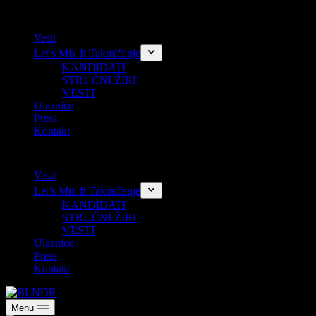
Skip
Vesti
to
Let’s Mix It Takmičenje
content
KANDIDATI
STRUČNI ŽIRI
VESTI
Ulaznice
Press
Kontakt
Vesti
Let’s Mix It Takmičenje
KANDIDATI
STRUČNI ŽIRI
VESTI
Ulaznice
Press
Kontakt
Menu