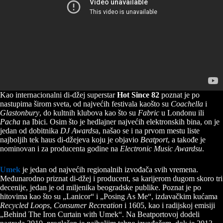
Kao internacionalni di-džej superstar
Hot Since 82
poznat je po
nastupima širom sveta, od najvećih festivala kaošto su
Coachella
i
Glastonbury
, do kultnih klubova kao što su
Fabric
u Londonu ili
Pacha
na Ibici. Osim što je hedlajner najvećih elektronskih bina, on je
jedan od dobitnika
DJ Awards
a, našao se i na prvom mestu liste
najboljih tek haus di-džejeva koju je objavio
Beatport
, a takođe je
nominovan i za producenta godine na
Electronic Music Awardsu
.
Umek
je jedan od najvećih regionalnih izvođača svih vremena.
Međunarodno priznat di-džej i producent, sa karijerom dugom skoro tri
decenije, jedan je od miljenika beogradske publike. Poznat je po
hitovima kao što su „Lanicor“ i „Posing As Me“, izdavačkim kućama
Recycled Loops
,
Consumer Recreation
i 1605, kao i radijskoj emisiji
„Behind The Iron Curtain with Umek“. Na Beatportovoj dodeli