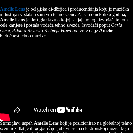
Amelie Lens
je belgijska di-džejica i producentkinja koju je muzička
industrija svrstala u sam vrh tehno scene. Za samo nekoliko godina,
Amelie Lens
je dostigla slavu o kojoj sanjaju mnogi izvođači tokom
cele karijere i postala vodeća tehno zvezda. Izvođači poput
Carla
Coxa, Adama Beyera
i
Richieja Hawtina
tvrde da je
Amelie
budućnost tehno muzike.
Strmoglavi uspeh
Amelie Lens
koji je pozicionirao na globalnoj tehno
sceni rezultat je dugogodišnje ljubavi prema elektronskoj muzici koja