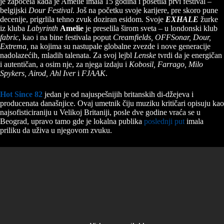
je započela kada je Amelie imala 15 godina i posetila prvi festival –
belgijski
Dour Festival
. Još na početku svoje karijere, pre skoro pune
decenije, prigrlila tehno zvuk doziran esidom. Svoje
EXHALE
žurke
iz kluba
Labyrinth
Amelie
je preselila širom sveta – u londonski klub
fabric
, kao i na bine festivala poput
Creamfields, OFFSonar, Dour,
Extrema,
na kojima su nastupale globalne zvezde i nove generacije
nadolazećih, mladih talenata. Za svoj lejbl
Lenske
tvrdi da je energičan
i autentičan, a osim nje, za njega izdaju i
Kobosil, Farrago, Milo
Spykers, Airod, Ahl Iver
i
FJAAK
.
Hot Since 82
jedan je od najuspešnijih britanskih di-džejeva i
producenata današnjice. Ovaj umetnik čiju muziku kritičari opisuju kao
najsofisticiraniju u Velikoj Britaniji, posle dve godine vraća se u
Beograd, upravo tamo gde je lokalna publika
poslednji put
imala
priliku da uživa u njegovom zvuku.