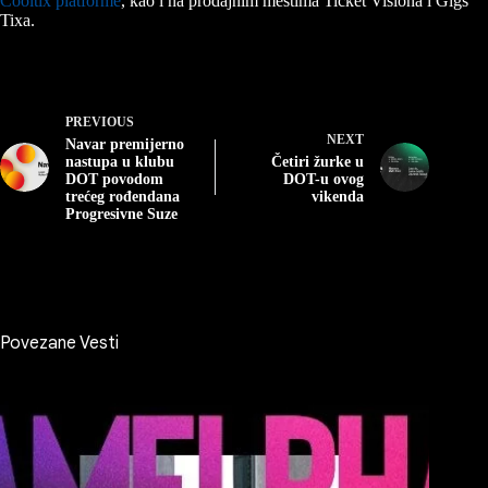
Cooltix platforme
, kao i na prodajnim mestima Ticket Visiona i Gigs
Tixa.
PREVIOUS
NEXT
Navar premijerno
nastupa u klubu
Četiri žurke u
DOT povodom
DOT-u ovog
trećeg rođendana
vikenda
Progresivne Suze
Povezane Vesti