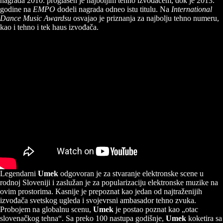
nagrada 2010. proglašen je najboljim tehno izvođačem, dok je 2013.
godine na
EMPO
dodeli nagrada odneo istu titulu. Na
International
Dance Music Awardsu
osvajao je priznanja za najbolju tehno numeru,
kao i tehno i tek haus izvođača.
Legendarni
Umek
odgovoran je za stvaranje elektronske scene u
rodnoj Sloveniji i zaslužan je za popularizaciju elektronske muzike na
ovim prostorima. Kasnije je prepoznat kao jedan od najtraženijih
izvođača svetskog ugleda i svojevrsni ambasador tehno zvuka.
Probojem na globalnu scenu,
Umek
je postao poznat kao „otac
slovenačkog tehna“. Sa preko 100 nastupa godišnje,
Umek
koketira sa