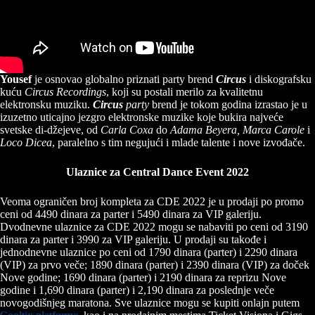
Yousef
je osnovao globalno priznati party brend
Circus
i diskografsku
kuću
Circus Recordings
, koji su postali merilo za kvalitetnu
elektronsku muziku.
Circus
party
brend je tokom godina izrastao je u
izuzetno uticajno jezgro elektronske muzike koje bukira najveće
svetske di-džejeve, od
Carla Coxa
do
Adama Beyera, Marca Carole
i
Loco Dicea
, paralelno s tim negujući i mlade talente i nove izvođače.
Ulaznice za Central Dance Event 2022
Veoma ograničen broj kompleta za CDE 2022 je u prodaji po promo
ceni od 4490 dinara za parter i 5490 dinara za VIP galeriju.
Dvodnevne ulaznice za CDE 2022 mogu se nabaviti po ceni od 3190
dinara za parter i 3990 za VIP galeriju. U prodaji su takođe i
jednodnevne ulaznice po ceni od 1790 dinara (parter) i 2290 dinara
(VIP) za prvo veče; 1890 dinara (parter) i 2390 dinara (VIP) za doček
Nove godine; 1690 dinara (parter) i 2190 dinara za reprizu Nove
godine i 1,690 dinara (parter) i 2,190 dinara za poslednje veče
novogodišnjeg maratona. Sve ulaznice mogu se kupiti onlajn putem