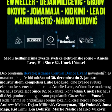
Među hedlajnerima zvezde svetske elektronske scene – Amelie
Lens, Hot Since 82, Umek i Yousef
Deo programa
devetog izdanja Central Dance Event
novogodišnjeg
maratona, koji će biti održan
od 30. decembra do 2. januara
u
industrijskom kompleksu Luke Beograd
, čine zvezde svetske
elektronske scene: tehno heroina
Amelie Lens
, zaštitno lice modernog
tek haus zvuka
Hot Since 82
, balkanska ikona tehna
Umek
i tek haus
di-džej, producent i organizator popularnih
Circus
žurki –
Yousef
.
Hedlajnerima se pridružuju i brojne lokalni di-džej heroji i heroine:
Andrew Meller, Dejan Milićević, Groovyman, Ilija Đoković, Joma
Maja, Kid Kimi, Lea Dobričić, Marko Nastić
i
Marko Vuković
.