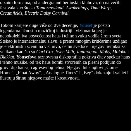
raznim formama, od andergraund berlinskih klubova, do najvećih
festivala kao što su
Tomorrowland, Awakenings, Time Warp,
Creamfields, Electric Daisy Carnival
.
Tokom karijere duge više od dve decenije,
Yousef
je postao
legendarna ličnost u muzičkoj industriji i vizionar kojeg je
nepokolebljiva posvećenost haus i tehno zvuku vodila širom sveta.
Stekao je internacionalnu slavu, a prema mnogim kritičarima uzdigao
je elektronsku scenu na viši nivo, čemu svedoče i njegovi remiksi za
velikane kao što su
Carl Cox, Sven Vath, Jamiroquai, Moby, Moloko
i
Blakkat
.
Yousefova
raznovrsna diskografija pokriva čitav spektar haus
i tehno muzike, od tek haus bombi stvorenih za plesni podijum do
gruvi dip hausa, i agresivnog tehna. Njegovi hit singlovi „Come
Home“, „Float Away“, „Analogue Times“ i „Beg“ dokazuju kvalitet i
ilustruju širinu njegove mašte i kreativnosti.