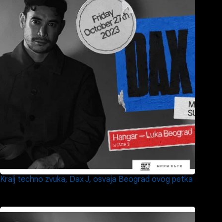
Kralj techno zvuka, Dax J, osvaja Beograd ovog petka