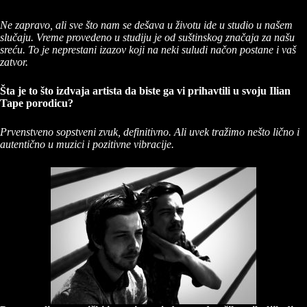
Ne zapravo, ali sve što nam se dešava u životu ide u studio u našem
slučaju. Vreme provedeno u studiju je od suštinskog značaja za našu
sreću. To je neprestani izazov koji na neki suludi načon postane i vaš
zatvor.
Šta je to što izdvaja artista da biste ga vi prihavtili u svoju Ilian
Tape porodicu?
Prvenstveno sopstveni zvuk, definitivno. Ali uvek tražimo nešto lično i
autentično u muzici i pozitivne vibracije.