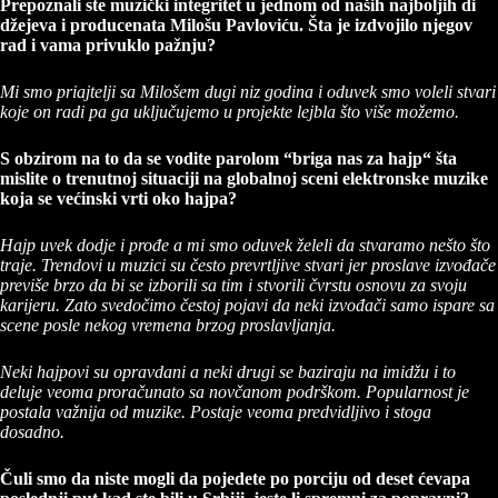
Prepoznali ste muzički integritet u jednom od naših najboljih di
džejeva i producenata Milošu Pavloviću. Šta je izdvojilo njegov
rad i vama privuklo pažnju?
Mi smo priajtelji sa Milošem dugi niz godina i oduvek smo voleli stvari
koje on radi pa ga uključujemo u projekte lejbla što više možemo.
S obzirom na to da se vodite parolom “briga nas za hajp“ šta
mislite o trenutnoj situaciji na globalnoj sceni elektronske muzike
koja se većinski vrti oko hajpa?
Hajp uvek dodje i prođe a mi smo oduvek želeli da stvaramo nešto što
traje. Trendovi u muzici su često prevrtljive stvari jer proslave izvođače
previše brzo da bi se izborili sa tim i stvorili čvrstu osnovu za svoju
karijeru. Zato svedočimo čestoj pojavi da neki izvođači samo ispare sa
scene posle nekog vremena brzog proslavljanja.
Neki hajpovi su opravdani a neki drugi se baziraju na imidžu i to
deluje veoma proračunato sa novčanom podrškom. Popularnost je
postala važnija od muzike. Postaje veoma predvidljivo i stoga
dosadno.
Čuli smo da niste mogli da pojedete po porciju od deset ćevapa