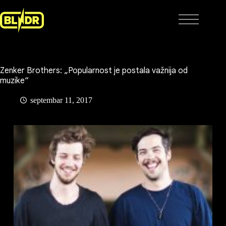
Skip
to
content
Zenker Brothers: „Popularnost je postala važnija od
muzike“
septembar 11, 2017