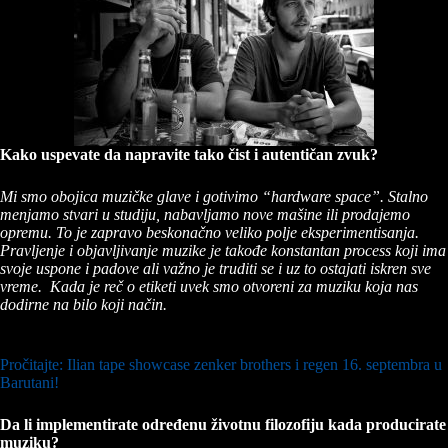
Kako uspevate da napravite tako čist i autentičan zvuk?
Mi smo obojica muzičke glave i gotivimo “hardware space”. Stalno
menjamo stvari u studiju, nabavljamo nove mašine ili prodajemo
opremu. To je zapravo beskonačno veliko polje eksperimentisanja.
Pravljenje i objavljivanje muzike je takođe konstantan process koji ima
svoje uspone i padove ali važno je truditi se i uz to ostajati iskren sve
vreme. Kada je reč o etiketi uvek smo otvoreni za muziku koja nas
dodirne na bilo koji način.
Pročitajte: Ilian tape showcase zenker brothers i regen 16. septembra u
Barutani!
Da li implementirate određenu životnu filozofiju kada producirate
muziku?