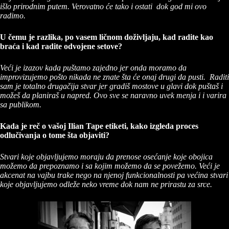
išlo prirodnim putem. Verovatno će tako i ostati dok god mi ovo
radimo.
U čemu je razlika, po vasem ličnom doživljaju, kad radite kao
braća i kad radite odvojene setove?
Veći je izazov kada puštamo zajedno jer onda moramo da
improvizujemo pošto nikada ne znate šta će onaj drugi da pusti. Raditi
sam je totalno drugačija stvar jer gradiš mostove u glavi dok puštaš i
možeš da planiraš u napred. Ovo sve se naravno uvek menja i i varira
sa publikom.
Kada je reč o vašoj Ilian Tape etiketi, kako izgleda proces
odlučivanja o tome šta objaviti?
Stvari koje objavljujemo moraju da prenose osećanje koje obojica
možemo da prepoznamo i sa kojim možemo da se povežemo. Veći je
akcenat na vajbu trake nego na njenoj funkcionalnosti pa većina stvari
koje objavljujemo odleže neko vreme dok nam ne prirastu za srce.