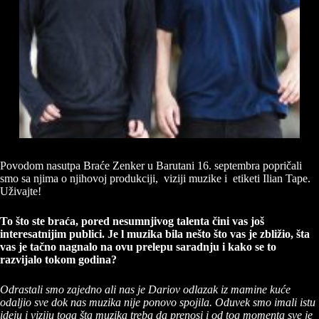
Povodom nasutpa Braće Zenker u Barutani 16. septembra popričali
smo sa njima o njihovoj produkciji, viziji muzike i etiketi Ilian Tape.
Uživajte!
To što ste braća, pored nesumnjivog talenta čini vas još
interesatnijim publici. Je l muzika bila nešto što vas je zbližio, šta
vas je tačno nagnalo na ovu prelepu saradnju i kako se to
razvijalo tokom godina?
Odrastali smo zajedno ali nas je Dariov odlazak iz mamine kuće
odaljio sve dok nas muzika nije ponovo spojila. Oduvek smo imali istu
ideju i viziju toga šta muzika treba da prenosi i od tog momenta sve je