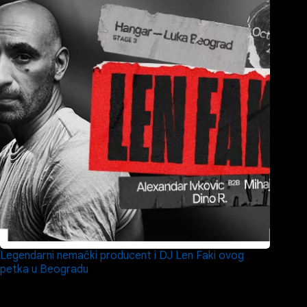
Legendarni nemački producent i DJ Len Faki ovog
petka u Beogradu