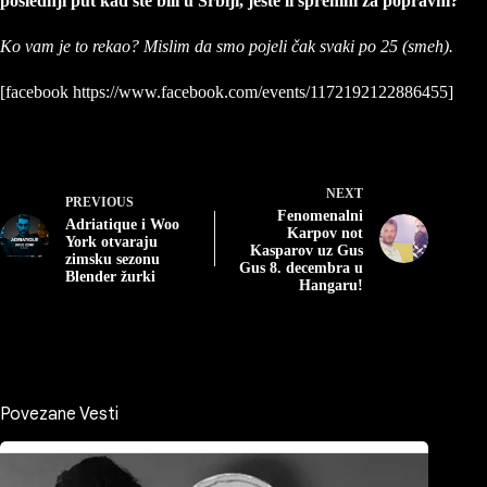
poslednji put kad ste bili u Srbiji, jeste li spremni za popravni?
Ko vam je to rekao? Mislim da smo pojeli čak svaki po 25 (smeh).
[facebook https://www.facebook.com/events/1172192122886455]
NEXT
PREVIOUS
Fenomenalni
Adriatique i Woo
Karpov not
York otvaraju
Kasparov uz Gus
zimsku sezonu
Gus 8. decembra u
Blender žurki
Hangaru!
Povezane Vesti