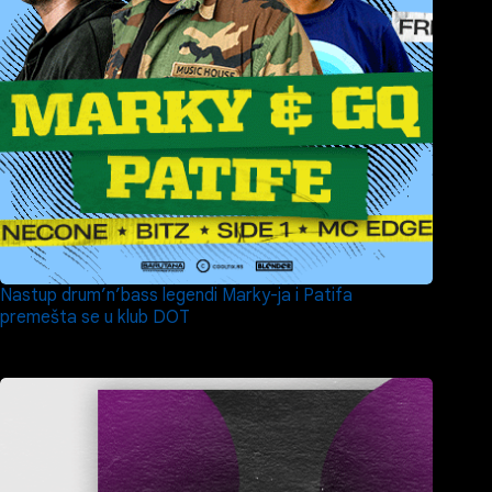
Nastup drum’n’bass legendi Marky-ja i Patifa
premešta se u klub DOT