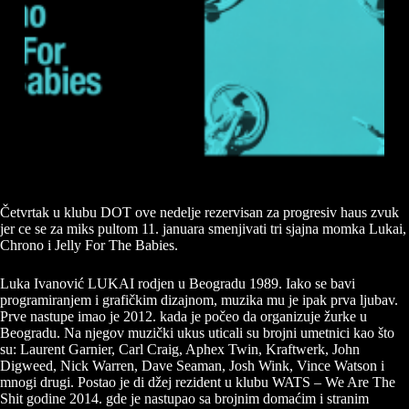
Četvrtak u klubu DOT ove nedelje rezervisan za progresiv haus zvuk
jer ce se za miks pultom 11. januara smenjivati tri sjajna momka Lukai,
Chrono i Jelly For The Babies.
Luka Ivanović LUKAI rodjen u Beogradu 1989. Iako se bavi
programiranjem i grafičkim dizajnom, muzika mu je ipak prva ljubav.
Prve nastupe imao je 2012. kada je počeo da organizuje žurke u
Beogradu. Na njegov muzički ukus uticali su brojni umetnici kao što
su: Laurent Garnier, Carl Craig, Aphex Twin, Kraftwerk, John
Digweed, Nick Warren, Dave Seaman, Josh Wink, Vince Watson i
mnogi drugi. Postao je di džej rezident u klubu WATS – We Are The
Shit godine 2014. gde je nastupao sa brojnim domaćim i stranim