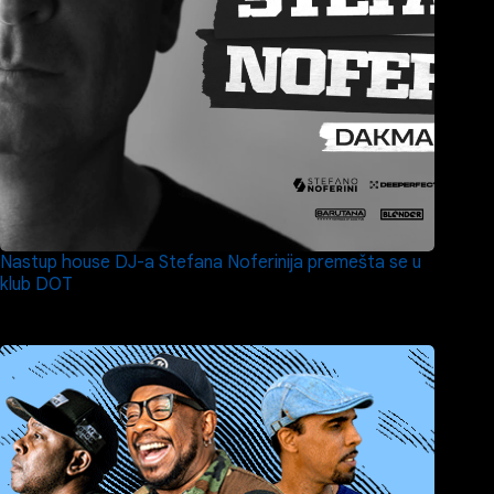
Nastup house DJ-a Stefana Noferinija premešta se u
klub DOT