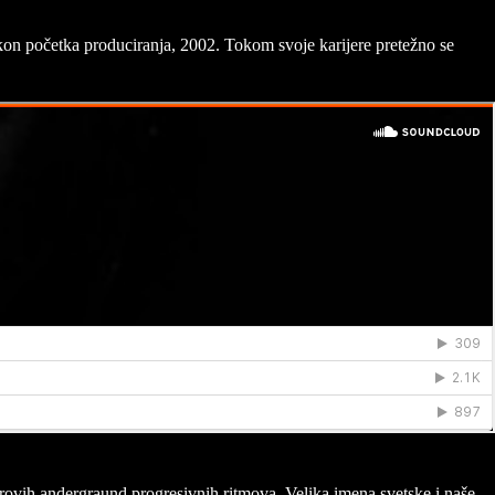
akon početka produciranja, 2002. Tokom svoje karijere pretežno se
rovih andergraund progresivnih ritmova. Velika imena svetske i naše