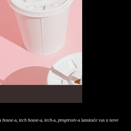
ma
house
-a,
tech house
-a,
tech
-a,
progressiv
-a lansiraće vas u nove