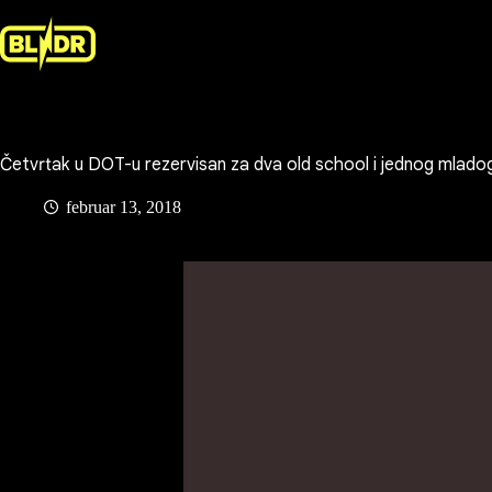
Skip
to
content
Četvrtak u DOT-u rezervisan za dva old school i jednog mladog
februar 13, 2018