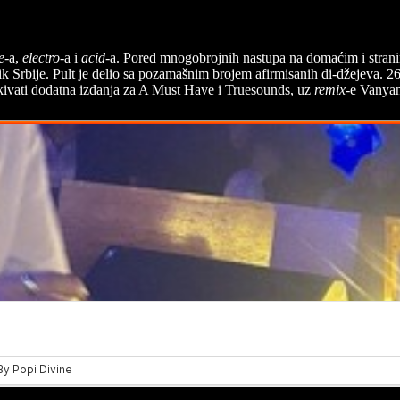
e
-a,
electro
-a i
acid
-a. Pored mnogobrojnih nastupa na domaćim i stranima
k Srbije. Pult je delio sa pozamašnim brojem afirmisanih di-džejeva. 26
vati dodatna izdanja za A Must Have i Truesounds, uz
remix
-e Vanya