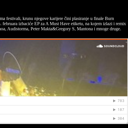
 festivali, krunu njegove karijere čini plasiranje u finale Burn
. februara izbaciće EP za A Must Have etiketu, na kojem izlazi i remix
noa, Audistorma, Peter Makta&Gregory S, Mantona i mnoge druge.