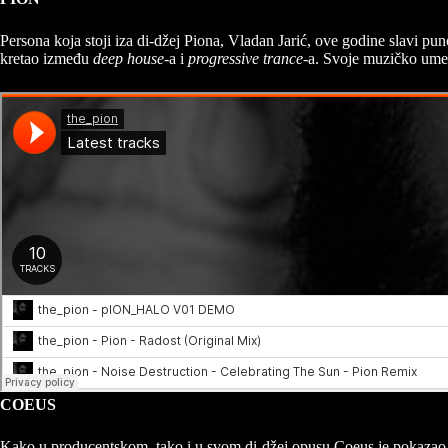
Persona koja stoji iza di-džej Piona, Vladan Jarić, ove godine slavi 
kretao između
deep house
-a i
progressive trance
-a. Svoje muzičko umeć
COEUS
Kako u producentskom, tako i u svom di-džej opusu Coeus je pokazao iz