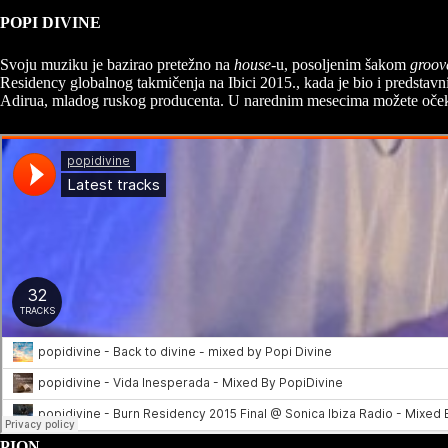
POPI DIVINE
Svoju muziku je bazirao pretežno na
house
-u, posoljenim šakom
groov
Residency globalnog takmičenja na Ibici 2015., kada je bio i predstavni
Adirua, mladog ruskog producenta. U narednim mesecima možete očeki
PION