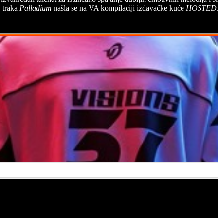
a traka
Palladium
našla se na VA kompilaciji izdavačke kuće
HOSTED