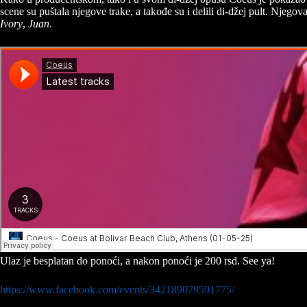
scene su puštala njegove trake, a takođe su i delili di-džej pult. Njegov
Ivory
,
Juan
.
Ulaz je besplatan do ponoći, a nakon ponoći je 200 rsd. See ya!
https://www.facebook.com/events/342189079591775/