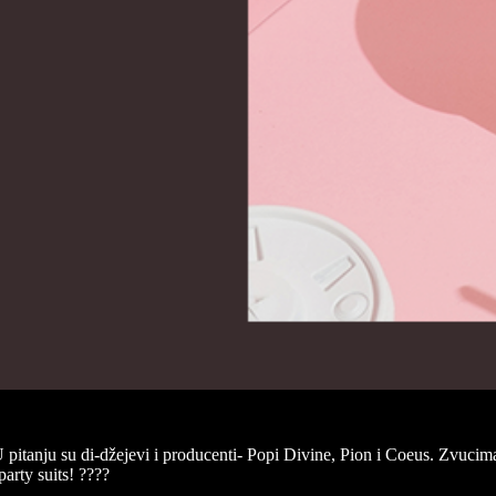
 pitanju su di-džejevi i producenti- Popi Divine, Pion i Coeus. Zvuci
party suits! ????