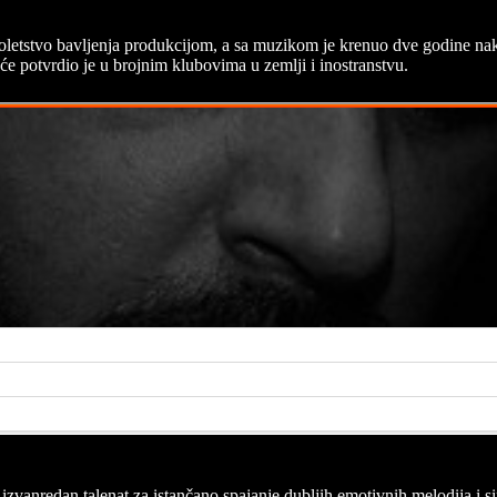
punoletstvo bavljenja produkcijom, a sa muzikom je krenuo dve godine n
e potvrdio je u brojnim klubovima u zemlji i inostranstvu.
vanredan talenat za istančano spajanje dubljih emotivnih melodija i si