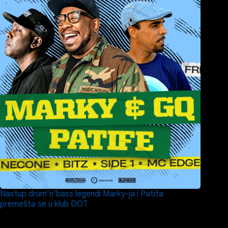
Nastup drum’n’bass legendi Marky-ja i Patifa
premešta se u klub DOT