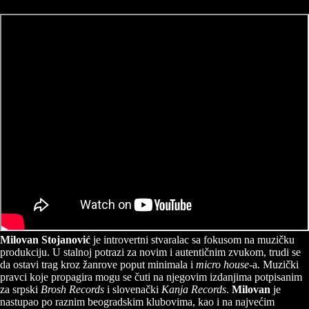
Milovan Stojanović
je introvertni stvaralac sa fokusom na muzičku
produkciju. U stalnoj potrazi za novim i autentičnim zvukom, trudi se
da ostavi trag kroz žanrove poput minimala i
micro house
-a. Muzički
pravci koje propagira mogu se čuti na njegovim izdanjima potpisanim
za srpski
Brosh Records
i slovenački
Kanja Records
.
Milovan
je
nastupao po raznim beogradskim klubovima, kao i na najvećim