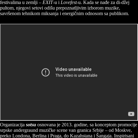
festivalima u zemlji –
EXIT
-u i
Lovefest
-u. Kada se nađe za di-džej
pultom, njegovi setovi odišu prepoznatljivim izborom muzike,
savršenom tehnikom miksanja i energičnim odnosom sa publikom.
Organizacija
sotsu
osnovana je 2013. godine, sa konceptom promocije
srpske andergraund muzičke scene van granica Srbije – od Moskve,
preko Londona, Berlina i Praga, do Kazahstana i Šangaja. Inspirisani