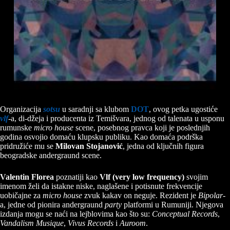
Organizacija
sotsu
u saradnji sa klubom
DOT
, ovog petka ugostiće
vlf
-a, di-džeja i producenta iz Temišvara, jednog od talenata u usponu
rumunske
micro house
scene, posebnog pravca koji je poslednjih
godina osvojio domaću klupsku publiku. Kao domaća podrška
pridružiće mu se
Milovan Stojanović
, jedna od ključnih figura
beogradske andergraund scene.
Valentin Florea
poznatiji kao
Vlf (very low frequency)
svojim
imenom želi da istakne niske, naglašene i potisnute frekvencije
uobičajne za
micro house
zvuk kakav on neguje. Rezident je
Bipolar
-
a, jedne od pionira andergraund
party
platformi u Rumuniji. Njegova
izdanja mogu se naći na lejblovima kao što su:
Conceptual Records
,
Vandalism Musique
,
Vivus Records
i
Auroom
.