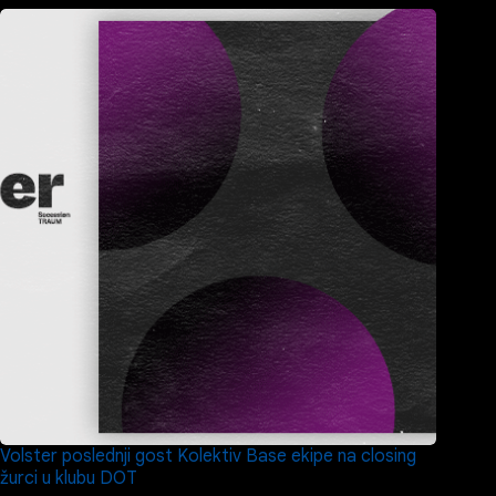
Volster poslednji gost Kolektiv Base ekipe na closing
žurci u klubu DOT