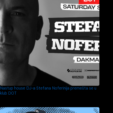
Nastup house DJ-a Stefana Noferinija premešta se u
klub DOT