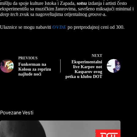
mišlju da spoje kulture Istoka i Zapada,
sotsu
izdanja i artisti često
eksperimentišu sa muzičkim žanrovima, savršeno miksajući minimal i
deep tech
zvuk sa nagoveštajima orijentalnog
groove
-a.
Ulaznice se mogu nabaviti
OVDE
po pretprodajnoj ceni od 300.
NEXT
PREVIOUS
Eksperimentalni
Funkerman na
live Karpov not
Kolosu za reprizu
Kasparov ovog
najluđe noći
petka u klubu DOT
Povezane Vesti