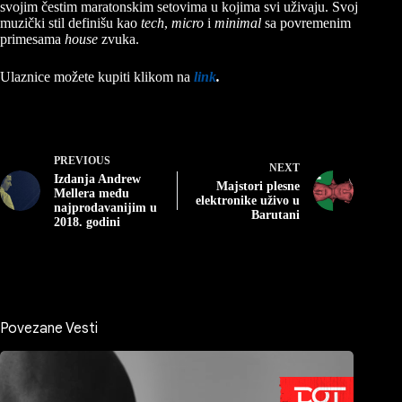
svojim čestim maratonskim setovima u kojima svi uživaju. Svoj
muzički stil definišu kao
tech
,
micro
i
minimal
sa povremenim
primesama
house
zvuka.
Ulaznice možete kupiti klikom na
link
.
PREVIOUS
NEXT
Izdanja Andrew
Majstori plesne
Mellera među
elektronike uživo u
najprodavanijim u
Barutani
2018. godini
Povezane Vesti