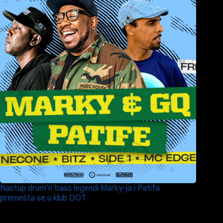
Nastup drum’n’bass legendi Marky-ja i Patifa
premešta se u klub DOT