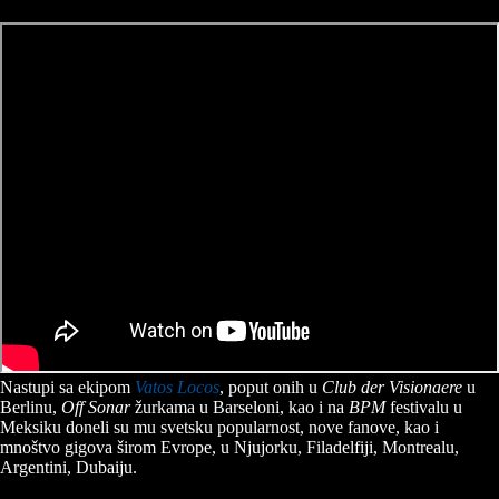
Nastupi sa ekipom
Vatos Locos
, poput onih u
Club der Visionaere
u
Berlinu,
Off Sonar
žurkama u Barseloni, kao i na
BPM
festivalu u
Meksiku doneli su mu svetsku popularnost, nove fanove, kao i
mnoštvo gigova širom Evrope, u Njujorku, Filadelfiji, Montrealu,
Argentini, Dubaiju.