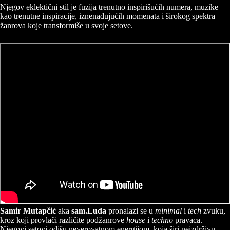
Njegov eklektični stil je fuzija trenutno inspirišućih numera, muzike
kao trenutne inspiracije, iznenađujućih momenata i širokog spektra
žanrova koje transformiše u svoje setove.
Samir Mutapčić
aka
sam.Luda
pronalazi se u
minimal
i
tech
zvuku,
kroz koji provlači različite podžanrove
house
i
techno
pravaca.
Njegovi setovi odišu neverovatnom energijom, koja širi neizdrživu