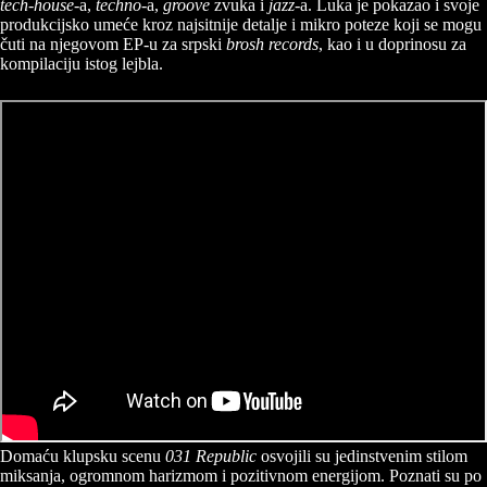
tech-house
-a,
techno
-a,
groove
zvuka i
jazz
-a. Luka je pokazao i svoje
produkcijsko umeće kroz najsitnije detalje i mikro poteze koji se mogu
čuti na njegovom EP-u za srpski
brosh records
, kao i u doprinosu za
kompilaciju istog lejbla.
Domaću klupsku scenu
031 Republic
osvojili su jedinstvenim stilom
miksanja, ogromnom harizmom i pozitivnom energijom. Poznati su po