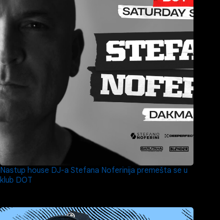
Nastup house DJ-a Stefana Noferinija premešta se u
klub DOT