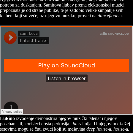
potrebu za đuskanjem. Samirova ljubav prema elektronskoj muzici,
prepoznata je od strane publike, te je zadobio velike simpatije svih
klabera koji su veče, uz njegovu muziku, proveli na
dancefloor
-u.
Lukino
izvođenje demonstrira njegov muzički talenat i njegov
poseban stil, koristeći dosta perkusija i
bass
linija. U njegovim di-džej
setovima mogu se čuti zvuci koji su mešavina
deep house-
a,
house
-a,