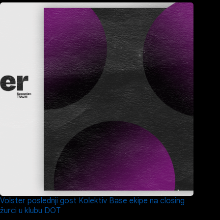
Volster poslednji gost Kolektiv Base ekipe na closing
žurci u klubu DOT