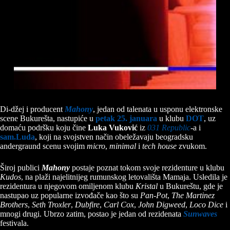
Di-džej i producent
Mahony
, jedan od talenata u usponu elektronske
scene Bukurešta, nastupiće u
petak 25. januara
u klubu
DOT
, uz
domaću podršku koju čine
Luka Vuković
iz
031 Republic
-a i
sam.Luda
, koji na svojstven način obeležavaju beogradsku
andergraund scenu svojim
micro
,
minimal
i
tech house
zvukom.
Široj publici
Mahony
postaje poznat tokom svoje rezidenture u klubu
Kudos
, na plaži najelitnijeg rumunskog letovališta Mamaja. Usledila je
rezidentura u njegovom omiljenom klubu
Kristal
u Bukureštu, gde je
nastupao uz popularne izvođače kao što su
Pan-Pot
,
The Martinez
Brothers
,
Seth Troxler
,
Dubfire
,
Carl Cox
,
John Digweed
,
Loco Dice
i
mnogi drugi. Ubrzo zatim, postao je jedan od rezidenata
Sunwaves
festivala.