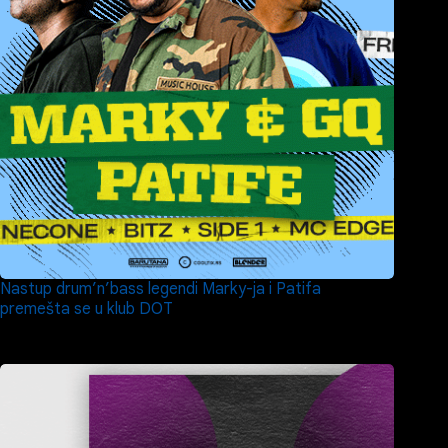
Nastup drum’n’bass legendi Marky-ja i Patifa
premešta se u klub DOT