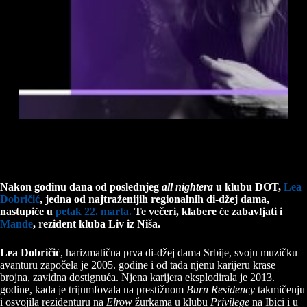
Nakon godinu dana od poslednjeg
all nightera
u klubu DOT,
Lea
Dobričić
, jedna od najtraženijih regionalnih di-džej dama,
nastupiće u
petak 22. marta.
Te večeri, klabere će zabavljati i
Mande
, rezident kluba Liv iz Niša.
Lea Dobričić
, harizmatična prva di-džej dama Srbije, svoju muzičku
avanturu započela je 2005. godine i od tada njenu karijeru krase
brojna, zavidna dostignuća. Njena karijera eksplodirala je 2013.
godine, kada je trijumfovala na prestižnom
Burn Residency
takmičenju
i osvojila rezidenturu na
Elrow
žurkama u klubu
Privilege
na Ibici i u