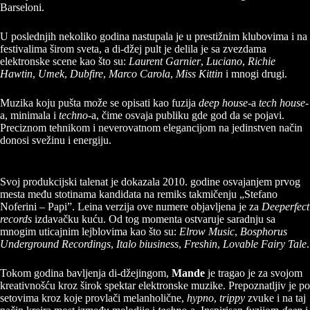
Barseloni.
U poslednjih nekoliko godina nastupala je u prestižnim klubovima i na
festivalima širom sveta, a di-džej pult je delila je sa zvezdama
elektronske scene kao što su:
Laurent Garnier
,
Luciano
,
Richie
Hawtin
,
Umek
,
Dubfire
,
Marco Carola
,
Miss Kittin
i mnogi drugi.
Muzika koju pušta može se opisati kao fuzija
deep house
-a
tech house
-
a, minimala i
techno
-a, čime osvaja publiku gde god da se pojavi.
Preciznom tehnikom i neverovatnom elegancijom na jedinstven način
donosi svežinu i energiju.
Svoj produkcijski talenat je dokazala 2010. godine osvajanjem prvog
mesta među stotinama kandidata na remiks takmičenju „Stefano
Noferini – Papi”. Leina verzija ove numere objavljena je za
Deeperfect
records
izdavačku kuću. Od tog momenta ostvaruje saradnju sa
mnogim uticajnim lejblovima kao što su:
Elrow Music
,
Bosphorus
Underground Recordings
,
Italo biusiness
,
Freshin
,
Lovable Fairy Tale
.
Tokom godina bavljenja di-džejingom,
Mande
je tragao je za svojom
kreativnošću kroz širok spektar elektronske muzike. Prepoznatljiv je po
setovima kroz koje provlači melanholične,
hypno
,
trippy
zvuke i na taj