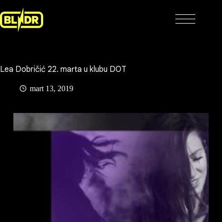
Skip
to
content
Lea Dobričić 22. marta u klubu DOT
mart 13, 2019