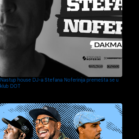
Nastup house DJ-a Stefana Noferinija premešta se u
klub DOT