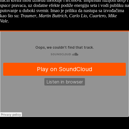
način kreira most između melodije i
techno
-a. Inspirisan fuzijom
deep
i
space
pravaca, uz dodatne efekte podiže energiju seta i vodi publiku na
putovanje u duboki svemir. Imao je priliku da nastupa sa izvođačima
kao što su:
Traumer
,
Martin Buttrich
,
Carlo Lio
,
Cuartero
,
Mike
Vale
.