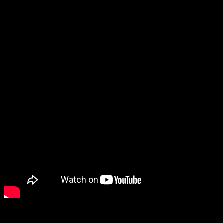
Posle turneje usledila su dva remiks EP-ja singlova sa albuma „Love
What Survives“ koje su uradili
techno
ikone
Nina Kravitz
,
Marcel
Dettmann
,
Gerd Janson
i
Ellen Allien
.
Mount Kimbie
odigrali su značajnu ulogu u kreiranju nove forme u
elektronskoj muzici. Njihov uticaj proteže se daleko izvan tog