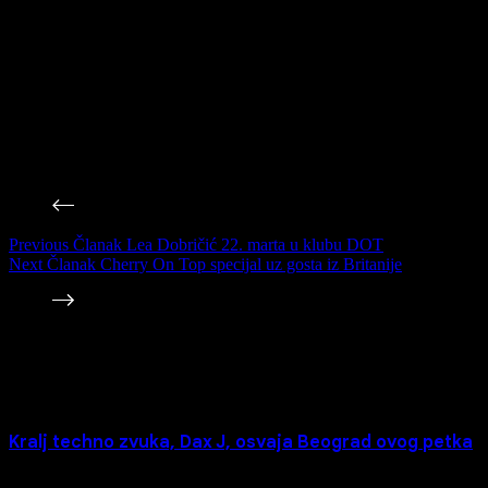
pravca, poznati su po unikatnom mešanju žanrova, a na
Kalemegdansku tvrđavu donose jednu sasvim drugačiju muzičku
dimenziju –
Mount Kimbie
će u specijalnom di-džej setu
demonstrirati bogatstvo njihovog jedinstvenog zvuka.
Njihovi setovi razvili su veoma značajnu reputaciju tokom ovih
deset godina. Oni nude uvid u različite muzičke uticaje i avangardni
ukus ovog sastava, kroz raznovrsne forme elektronske muzike,
konstantno eksperimentišući sa atmosferičnim klupskim numerama.
Previous
Članak
Lea Dobričić 22. marta u klubu DOT
Next
Članak
Cherry On Top specijal uz gosta iz Britanije
Povezane Vesti
Kralj techno zvuka, Dax J, osvaja Beograd ovog petka