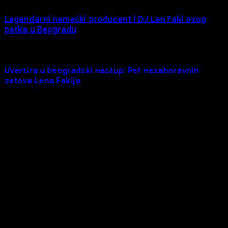
Legendarni nemački producent i DJ Len Faki ovog
petka u Beogradu
Uvertira u beogradski nastup: Pet nezaboravnih
setova Lena Fakija
Copyright © 2026
BLNDR