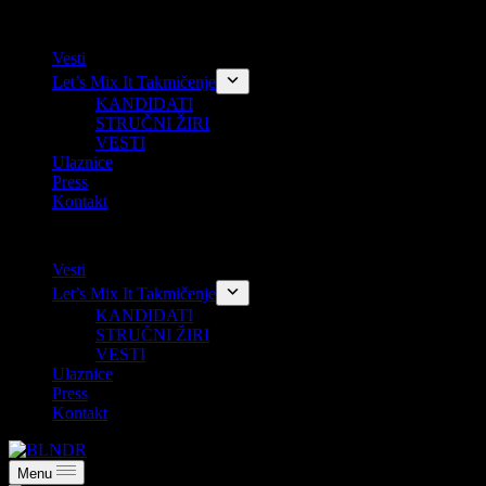
Skip
Vesti
to
Let’s Mix It Takmičenje
content
KANDIDATI
STRUČNI ŽIRI
VESTI
Ulaznice
Press
Kontakt
Vesti
Let’s Mix It Takmičenje
KANDIDATI
STRUČNI ŽIRI
VESTI
Ulaznice
Press
Kontakt
Menu