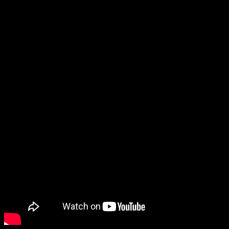
Nakon brilijantnog izdanja „Love What Survives“ (2017) za
Warp
Records
, usledila je turneja tokom koje su nastupili i na
Pitchfork
Music
festivalu,
Primavera Sound
festivalu,
Field Day
– u i
Electric
Picnic
-u. Ovaj album uvršten je među najbolja izdanja 2017.
godine, a sa njega se posebno izdvaja „Blue Train Lines“, pesma za
koju je vokale uradio
King Krule
.