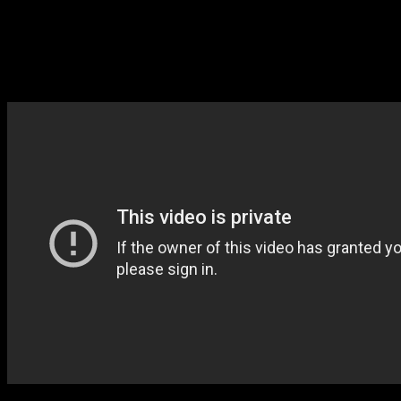
The xx
,
James
-om
Blake
-om,
King
-om
Krule
-om,
Micachu
-om, kao
i nastupi na
Warehouse Project
-u,
Outlook
-u,
Bestival
-u,
Dimensions
-u,
Field Day
-u,
ADE
-u. Remiksovali su
The xx
,
Foals
,
The Big Pink
,
Kelis
i
Andreya
-u
Triana
-u.
Mount Kimbie
postaju
ključni artisti za jednu čitavu generaciju klabera.