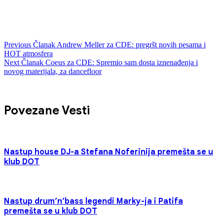
Previous
Članak
Andrew Meller za CDE: pregršt novih pesama i
HOT atmosfera
Next
Članak
Coeus za CDE: Spremio sam dosta iznenađenja i
novog materijala, za dancefloor
Povezane Vesti
Nastup house DJ-a Stefana Noferinija premešta se u
klub DOT
Nastup drum’n’bass legendi Marky-ja i Patifa
premešta se u klub DOT