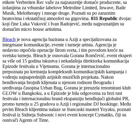
etikete Verbreiten Rec važe za najzauzetije domaće producente, sa
izdanjima za vrhunske labelove Metroline Limited, Inwave, Baile
Musik, Melotherapy i mnoge druge. Poznati su po zaraznim
beatovima i ekstatičnoj atmosferi na gigovima.
031 Republic
dvojac
koji čine Luka Vuković i Ivan Radojević, među najpoznatijim su
domaćim micro house artistima.
Bleach
je nova agencija bazirana u Aziji a specijalizovana za
integrisane komunikacije, evente i turneje artista. Agencija je
nedavno otpočela operacije širom sveta, i tim povodom kreće na
svetsku turneju. Bleach je osnovala Gorana Romčević, event ekspert
sa više od 15 godina iskustva i nekadašnja direktorka komunikacija
Epizode festivala u Vijetnamu. Gorana je internacionalno
prepoznata po kreiranju kompleksnih komunikacijskih kampanja i
vođenju najnaprednijih azijskih muzičkih projekata. Nakon
hendlovanja brojnih klijenata u njenom rodnom Beogradu i
uređivanja časopisa Urban Bug, Gorana je preuzela renomirani klub
GLOW u Bangkoku, a u Epizode je bila odgovorna za brzi rast
festivala i internacionalnu brand ekspanziju hendlujući globalni PR,
promo turneju u 25 gradova u Aziji i regionalne DJ bookinge. Među
prvim Bleach klijentima nalaze se francuski masteri Yoyaku, poznati
festival iz Sidneja Subsonic i novi event koncept Cymatiks, čiji su
osnivači Agents of Time.