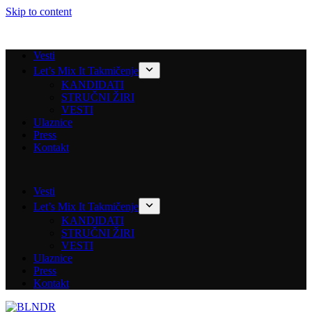
Skip to content
Vesti
Let’s Mix It Takmičenje
KANDIDATI
STRUČNI ŽIRI
VESTI
Ulaznice
Press
Kontakt
Vesti
Let’s Mix It Takmičenje
KANDIDATI
STRUČNI ŽIRI
VESTI
Ulaznice
Press
Kontakt