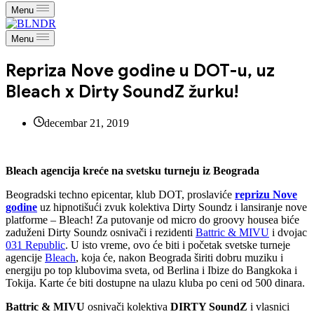
Menu
Menu
Repriza Nove godine u DOT-u, uz
Bleach x Dirty SoundZ žurku!
decembar 21, 2019
Bleach agencija kreće na svetsku turneju iz Beograda
Beogradski techno epicentar, klub DOT, proslaviće
reprizu Nove
godine
uz hipnotišući zvuk kolektiva Dirty Soundz i lansiranje nove
platforme – Bleach! Za putovanje od micro do groovy housea biće
zaduženi Dirty Soundz osnivači i rezidenti
Battric & MIVU
i dvojac
031 Republic
. U isto vreme, ovo će biti i početak svetske turneje
agencije
Bleach
, koja će, nakon Beograda širiti dobru muziku i
energiju po top klubovima sveta, od Berlina i Ibize do Bangkoka i
Tokija. Karte će biti dostupne na ulazu kluba po ceni od 500 dinara.
Battric & MIVU
osnivači kolektiva
DIRTY SoundZ
i vlasnici